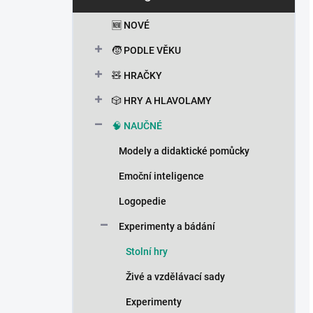
Přeskočit
kategorie
🆕 NOVÉ
🧒 PODLE VĚKU
🧸 HRAČKY
🎲 HRY A HLAVOLAMY
🧠 NAUČNÉ
Modely a didaktické pomůcky
Emoční inteligence
Logopedie
Experimenty a bádání
Stolní hry
Živé a vzdělávací sady
Experimenty