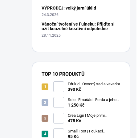
VÝPRODEJ: velký jarní úklid
24.3.2026
Vánoční tvoření ve Fulneku: Přijďte si
užít kouzelné kreativní odpoledne
28.11.2025
TOP 10 PRODUKTŮ
Edukid | Ovocný sad a veverka
390 Kč
Scio | Emušáci: Ferda a jeho
mouchy (1. díl)
1 250 Kč
Créa Lign | Moje první
voskovky - 9 ks
475 Kč
Small Foot | Foukací
lokomotiva s balonkem 1 ks
95 Kč