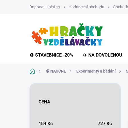
Přejít
Doprava a platba
Hodnocení obchodu
Obchodn
na
obsah
🧲 STAVEBNICE -20%
✈️ NA DOVOLENOU
Domů
🧠 NAUČNÉ
Experimenty a bádání
S
P
o
s
CENA
t
r
a
n
184
Kč
727
Kč