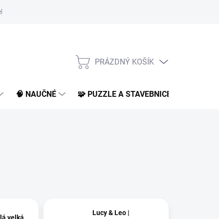
klamace a vrácení
O nás
BLOG
PRÁZDNÝ KOŠÍK
NÁKUPNÍ
KOŠÍK
🧠 NAUČNÉ
🧩 PUZZLE A STAVEBNICE
📚 KNI
Lucy & Leo |
lá velká