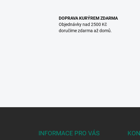
DOPRAVA KURÝREM ZDARMA
Objednávky nad 2500 Kč
doručíme zdarma až domů.
Z
á
p
a
INFORMACE PRO VÁS
KON
t