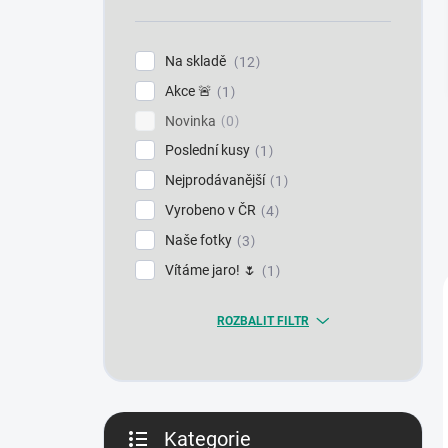
n
í
p
Na skladě
12
a
Akce 🚨
n
1
e
Novinka
0
l
Poslední kusy
1
Nejprodávanější
1
Vyrobeno v ČR
4
Naše fotky
3
Vítáme jaro! 🌷
1
ROZBALIT FILTR
Kategorie