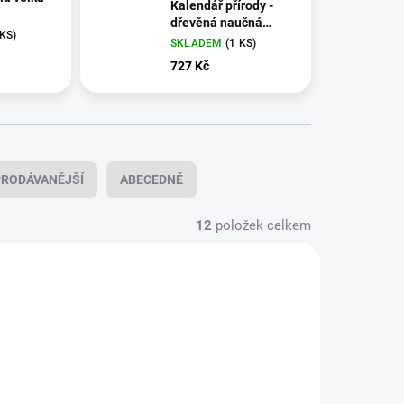
Kalendář přírody -
dřevěná naučná
 KS)
hrací deska
SKLADEM
(1 KS)
727 Kč
RODÁVANĚJŠÍ
ABECEDNĚ
12
položek celkem
VYROBENO V ČR