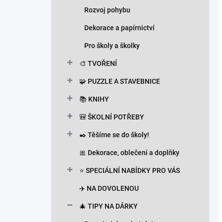
Rozvoj pohybu
Dekorace a papírnictví
Pro školy a školky
🎨 TVOŘENÍ
🧩 PUZZLE A STAVEBNICE
📚 KNIHY
🎒 ŠKOLNÍ POTŘEBY
✒️ Těšíme se do školy!
🎀 Dekorace, oblečení a doplňky
⭐ SPECIÁLNÍ NABÍDKY PRO VÁS
✈️ NA DOVOLENOU
🎄 TIPY NA DÁRKY