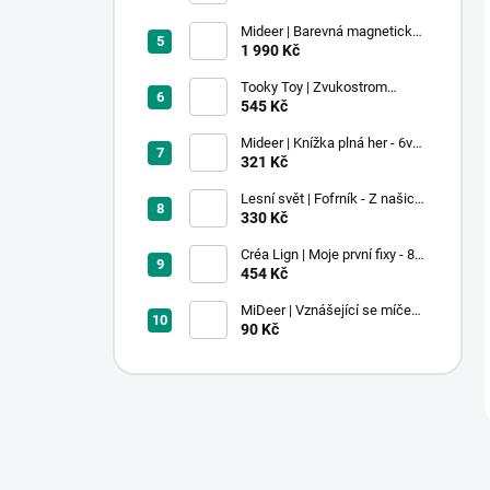
Mideer | Barevná magnetická
stavebnice - 100 ks
1 990 Kč
Tooky Toy | Zvukostrom
Pastel
545 Kč
Mideer | Knížka plná her - 6v1 -
Dobrodružství v muzeu
321 Kč
Lesní svět | Fofrník - Z našich
lesů
330 Kč
Créa Lign | Moje první fixy - 8
ks
454 Kč
MiDeer | Vznášející se míček -
červený
90 Kč