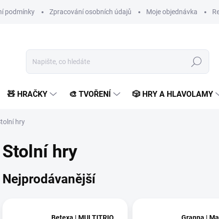
í podmínky
Zpracování osobních údajů
Moje objednávka
Re
Hledat
🧸 HRAČKY
🎨 TVOŘENÍ
🎲 HRY A HLAVOLAMY
tolní hry
Stolní hry
Nejprodávanější
Betexa | MULTITRIO
Granna | Ma