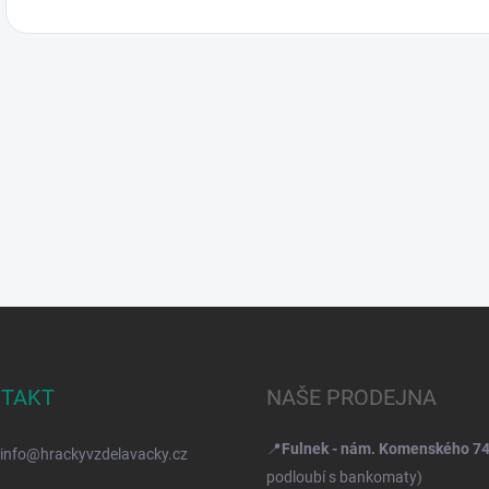
TAKT
NAŠE PRODEJNA
📍
Fulnek - nám. Komenského 7
info
@
hrackyvzdelavacky.cz
podloubí s bankomaty)