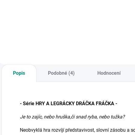
Do košíku
KNIHA: Jak lze mít
K
Oblíbená dřevěná
hodné děti i bez
o
hmatová hra -
trestání a křiku - toť
h
poznávejte
otázka, na kterou
z
předměty jen tak
se vědecky pokouší
d
nebo si zahrajte
odpovědět tato
hmatové pexeso,
kniha.
loto či "černého
Petra". || Věk 2+
Popis
Podobné (4)
Hodnocení
- Série HRY A LEGRÁCKY DRÁČKA FRÁČKA -
Je to zajíc, nebo hruška,
či snad ryba, nebo tužka?
Neobvyklá hra rozvíjí představivost, slovní zásobu a