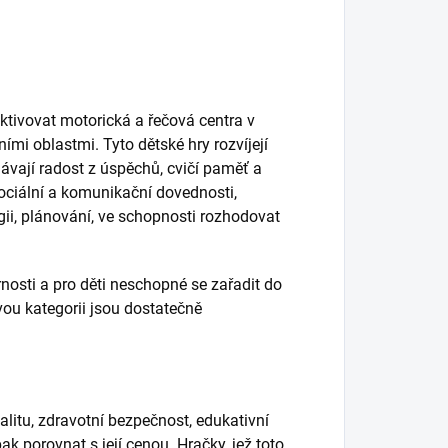
tivovat motorická a řečová centra v
mi oblastmi. Tyto dětské hry rozvíjejí
olávají radost z úspěchů, cvičí paměť a
 sociální a komunikační dovednosti,
gii, plánování, ve schopnosti rozhodovat
rnosti a pro děti neschopné se zařadit do
vou kategorii jsou dostatečně
alitu, zdravotní bezpečnost, edukativní
pak porovnat s její cenou. Hračky, jež toto