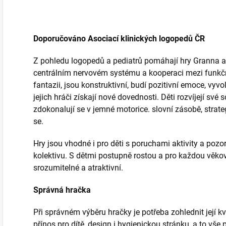
Doporučováno Asociací klinických logopedů ČR
Z pohledu logopedů a pediatrů pomáhají hry Granna ak
centrálním nervovém systému a kooperaci mezi funkční
fantazii, jsou konstruktivní, budí pozitivní emoce, vyv
jejich hráči získají nové dovednosti. Děti rozvíjejí své
zdokonalují se v jemné motorice. slovní zásobě, strate
se.
Hry jsou vhodné i pro děti s poruchami aktivity a pozo
kolektivu. S dětmi postupně rostou a pro každou věko
srozumitelné a atraktivní.
Správná hračka
Při správném výběru hračky je potřeba zohlednit její kv
přínos pro dítě, design i hygienickou stránku, a to vše 