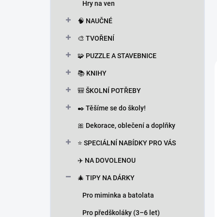
Hry na ven
🧠 NAUČNÉ
🎨 TVOŘENÍ
🧩 PUZZLE A STAVEBNICE
📚 KNIHY
🎒 ŠKOLNÍ POTŘEBY
✒️ Těšíme se do školy!
🎀 Dekorace, oblečení a doplňky
⭐ SPECIÁLNÍ NABÍDKY PRO VÁS
✈️ NA DOVOLENOU
🎄 TIPY NA DÁRKY
Pro miminka a batolata
Pro předškoláky (3–6 let)