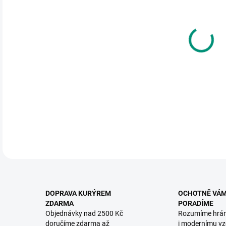
DO:
11.
MOŽ
Hled
před
DETA
DOPRAVA KURÝREM
OCHOTNĚ VÁ
ZDARMA
PORADÍME
Objednávky nad 2500 Kč
Rozumíme hrá
doručíme zdarma až
i modernímu vz