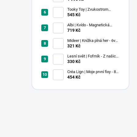
Tooky Toy | Zvukostrom
Pastel
545 Kč
Albi | Kvído - Magnetická
zvířátka: Farma
719 Kč
Mideer | Knížka plná her - 6v1 -
Dobrodružství v muzeu
321 Kč
Lesní svět | Fofrník - Z našich
lesů
330 Kč
Créa Lign | Moje první fixy - 8
ks
454 Kč