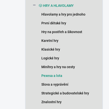
n
🎲 HRY A HLAVOLAMY
í
p
Hlavolamy a hry pro jednoho
a
n
První dětské hry
e
Hry na postřeh a šikovnost
l
Karetní hry
Klasické hry
Logické hry
Minihry a hry na cesty
Pexesa a lota
Slova a vyprávění
Strategické a budovatelské hry
Znalostní hry