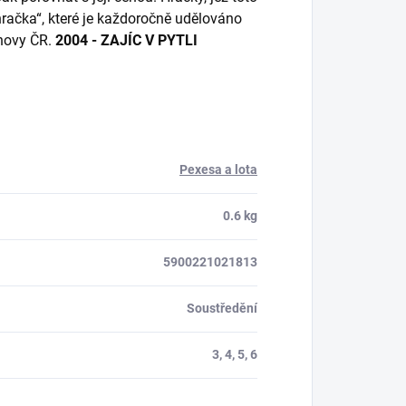
hračka“, které je každoročně udělováno
chovy ČR.
2004 - ZAJÍC V PYTLI
Pexesa a lota
0.6 kg
5900221021813
Soustředění
3, 4, 5, 6