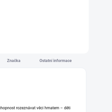
NIHA: Leporelo s
Dvě pátrací hry, ve
dklápěcími okénky
kterých si procvičíte
ravě rozšíří slovní
poznávání a
ásobu vašeho
pojmenování
ítěte. || Od 2 let
zvířátek, rostlin a
všeho možného, co
se dá v lese najít. ||
Od 2 let
Značka
Ostatní informace
 schopnost rozeznávat věci hmatem – děti