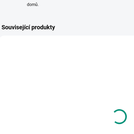
domů.
Související produkty
NEJPRODÁVANĚJŠÍ
NAŠE FOTKY
SKLADEM
SKLADEM
(1 KS)
(2 KS)
A. Faber, E.
Vilac | Hra
Mazlish | Jak
Hmatej a
mluvit, aby nás
1
najdi!
děti
s
262 Kč
656 Kč
poslouchaly
t
Do košíku