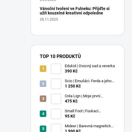
Vánoční tvoření ve Fulneku: Přijďte si
užít kouzelné kreativní odpoledne
28.11.2025
TOP 10 PRODUKTŮ
Edukid | Ovocný sad a veverka
390 Kč
Scio | Emušáci: Ferda a jeho
mouchy (1. díl)
1 250 Kč
Créa Lign | Moje první
voskovky - 9 ks
475 Kč
Small Foot | Foukací
lokomotiva s balonkem 1 ks
95 Kč
Mideer | Barevná magnetická
stavebnice - 100 ks
1 990 Kč