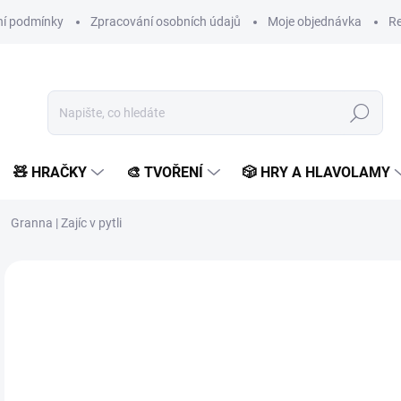
í podmínky
Zpracování osobních údajů
Moje objednávka
Re
Hledat
🧸 HRAČKY
🎨 TVOŘENÍ
🎲 HRY A HLAVOLAMY
Granna | Zajíc v pytli
Neohodnoceno
Podrobnosti hodnocení
ZNAČKA:
GRANNA
3
269
Měr
SK
cena
MŮŽ