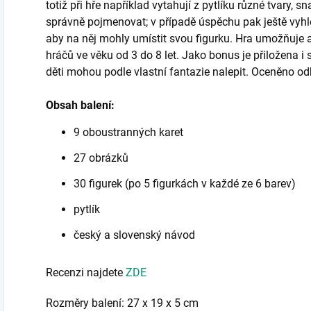
totiž při hře například vytahují z pytlíku různé tvary,
správně pojmenovat; v případě úspěchu pak ještě vyhl
aby na něj mohly umístit svou figurku. Hra umožňuje až 
hráčů ve věku od 3 do 8 let. Jako bonus je přiložena i 
děti mohou podle vlastní fantazie nalepit. Oceněno o
Obsah balení:
9 oboustranných karet
27 obrázků
30 figurek (po 5 figurkách v každé ze 6 barev)
pytlík
český a slovenský návod
Recenzi najdete
ZDE
Rozměry balení: 27 x 19 x 5 cm