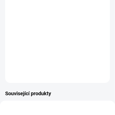
DORUČIT DO:
12.8.2026
MOŽNOSTI
DORUČENÍ
−
+
Přidat do košíku
Buďte připraveni zachránit život! Naučte se první pomoc hrou,
která baví i vzdělává. || Od 6 let
DETAILNÍ INFORMACE
ZEPTAT SE
HLÍDACÍ PES
Související produkty
POSLEDNÍ KUSY