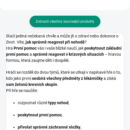
Zobrazit všechny související produkty
Stačí jediná nečekaná chvíle a může jít o zdraví nebo dokonce o
život. Víte,
jak správně reagovat při nehodě
?
Hra
První pomoc
vás i vaše blízké naučí, jak
poskytnout základní
první pomoc
a
správně reagovat v krizových situacích
– hravou
formou, která zaujme děti i dospělé.
Hráči se rozdělí do dvou týmů, které se utkají v napínavé hře o to,
kdo jako první
sesbírá všechny předměty z lékárničky
a získá
osm žetonů krevních skupin
.
Při hře se naučíte:
rozpoznat různé
typy nehod
,
poskytnout první pomoc
,
přivolat správné záchranné složky
,