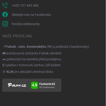
+420 731 445 486
Sledujte nás na Facebooku
hrackyvzdelavacky
NAŠE PRODEJNA
📍
Fulnek - nám. Komenského 74
(u podloubí s bankomaty)
🚌 autobusová zastávka Fulnek náměstí
🚗 parkování na náměstí před prodejnou
💵 platba v hotovosti, kartou, QR kódem
🚪
KLIK
pro aktuální otevírací dobu