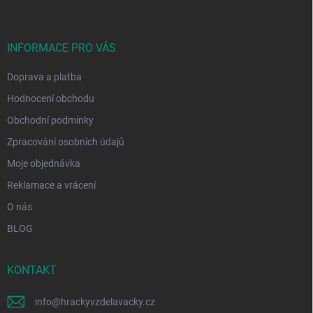
p
a
t
í
INFORMACE PRO VÁS
Doprava a platba
Hodnocení obchodu
Obchodní podmínky
Zpracování osobních údajů
Moje objednávka
Reklamace a vrácení
O nás
BLOG
KONTAKT
info
@
hrackyvzdelavacky.cz