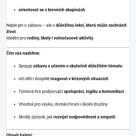
orientovat se v krevních skupinách
.
Nejde jen o zábavu – ale o
důležitou lekci, která může zachránit
život
.
Ideální pro
rodiny, školy i volnočasové aktivity
.
Čím vás nadchne:
Spojuje
zábavu s učením o skutečně důležitém tématu
Učí děti i dospělé
reagovat v krizových situacích
Týmová hra podporující
spolupráci, logiku a komunikaci
Vhodná pro výuku, domácí hraní i školní družiny
Skvělý způsob, jak
rozvíjet zodpovědnost a empatii
Obsah balení: