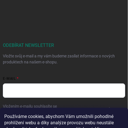
ODEBÍRAT NEWSLETTER
Vložte svůj e-mail a my vám budeme zasílat informace o nových
produktech na našem e-shopu.
E-MAIL
Vložením e-mailu souhlasíte se
zpracováním osobních údajů
.
Používáme cookies, abychom Vám umožnili pohodlné
Přihlásit se
prohlížení webu a díky analýze provozu webu neustále