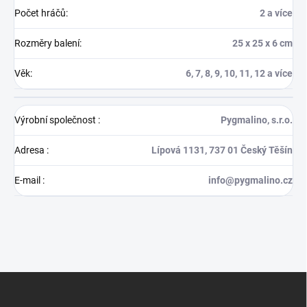
Počet hráčů
:
2 a více
Rozměry balení
:
25 x 25 x 6 cm
Věk
:
6, 7, 8, 9, 10, 11, 12 a více
Výrobní společnost
:
Pygmalino, s.r.o.
Adresa
:
Lípová 1131, 737 01 Český Těšín
E-mail
:
info@pygmalino.cz
Z
á