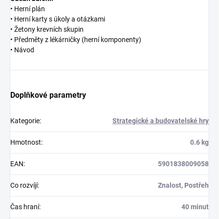
• Herní plán
• Herní karty s úkoly a otázkami
• Žetony krevních skupin
• Předměty z lékárničky (herní komponenty)
• Návod
Doplňkové parametry
Kategorie
:
Strategické a budovatelské hry
Hmotnost
:
0.6 kg
EAN
:
5901838009058
Co rozvíjí
:
Znalost, Postřeh
Čas hraní
:
40 minut