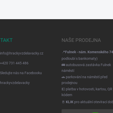
TAKT
NAŠE PRODEJNA
📍
Fulnek - nám. Komenského 7
info
@
hrackyvzdelavacky.cz
podloubí s bankomaty)
+420 731 445 486
🚌 autobusová zastávka Fulnek
náměstí
Sledujte nás na Facebooku
🚗 parkování na náměstí před
hrackyvzdelavacky
prodejnou
💵 platba v hotovosti, kartou, QR
kódem
🚪
KLIK
pro aktuální otevírací do