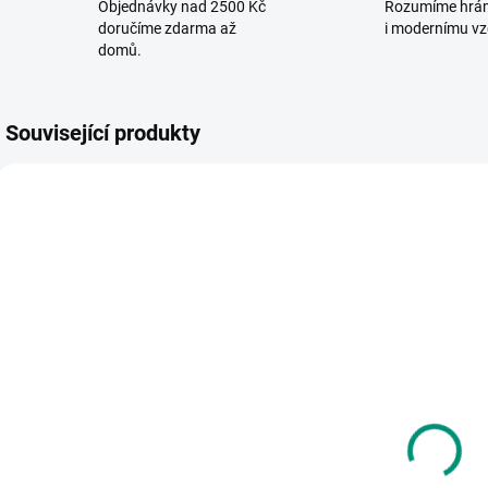
Objednávky nad 2500 Kč
Rozumíme hrá
doručíme zdarma až
i modernímu vz
domů.
Související produkty
VYROBENO V ČR
SKLADEM
SKLADEM
(>2 KS)
(1 KS)
Albi | Kvído -
Detoa |
D
Puzzle s
Barevná
h
příběhy -
mozaiková hra
Překonám
se zvířátky
225 Kč
275 Kč
sám sebe