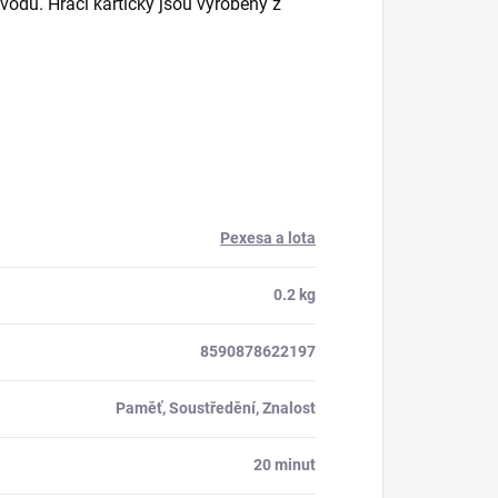
odu. Hrací kartičky jsou vyrobeny z
Pexesa a lota
0.2 kg
8590878622197
Paměť, Soustředění, Znalost
20 minut