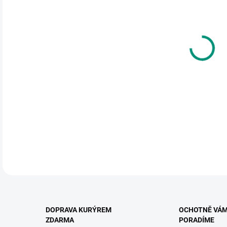
cena
MŮŽ
DO:
11.
MOŽ
Máte
plná
DETA
DOPRAVA KURÝREM
OCHOTNĚ VÁ
ZDARMA
PORADÍME