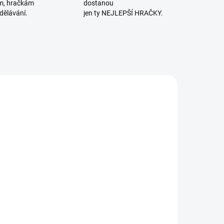
m, hračkám
dostanou
dělávání.
jen ty NEJLEPŠÍ HRAČKY.
SKLADEM
MOMENTÁLNĚ
(1 KS)
NEDOSTUPNÉ
jeco | Stolní
HABA | Moje
ra Little
první hry pro
Lucky
děti: Na stavbě
359 Kč
599 Kč