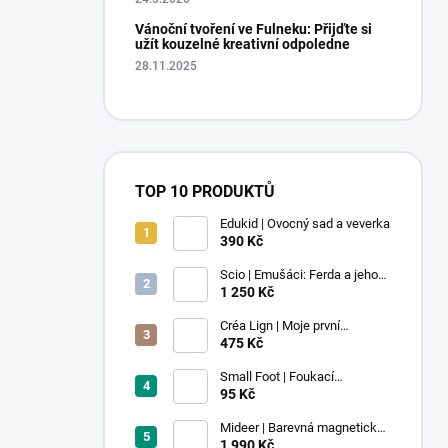
Vánoční tvoření ve Fulneku: Přijďte si
užít kouzelné kreativní odpoledne
28.11.2025
TOP 10 PRODUKTŮ
Edukid | Ovocný sad a veverka
390 Kč
Scio | Emušáci: Ferda a jeho
mouchy (1. díl)
1 250 Kč
Créa Lign | Moje první
voskovky - 9 ks
475 Kč
Small Foot | Foukací
lokomotiva s balonkem 1 ks
95 Kč
Mideer | Barevná magnetická
stavebnice - 100 ks
1 990 Kč