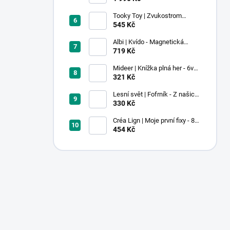
Tooky Toy | Zvukostrom
Pastel
545 Kč
Albi | Kvído - Magnetická
zvířátka: Farma
719 Kč
Mideer | Knížka plná her - 6v1 -
Dobrodružství v muzeu
321 Kč
Lesní svět | Fofrník - Z našich
lesů
330 Kč
Créa Lign | Moje první fixy - 8
ks
454 Kč