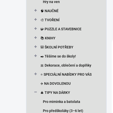
Hry na ven
🧠 NAUČNÉ
🎨 TVOŘENÍ
🧩 PUZZLE A STAVEBNICE
📚 KNIHY
🎒 ŠKOLNÍ POTŘEBY
✒️ Těšíme se do školy!
🎀 Dekorace, oblečení a doplňky
⭐ SPECIÁLNÍ NABÍDKY PRO VÁS
✈️ NA DOVOLENOU
🎄 TIPY NA DÁRKY
Pro miminka a batolata
Pro předškoláky (3–6 let)