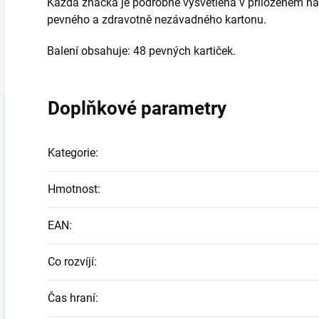
Každá značka je podrobně vysvětlena v přiloženém náv
pevného a zdravotně nezávadného kartonu.
Balení obsahuje: 48 pevných kartiček.
Doplňkové parametry
Kategorie
:
Hmotnost
:
EAN
:
Co rozvíjí
:
Čas hraní
: