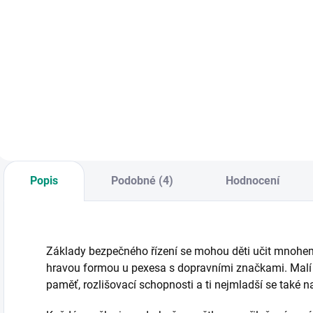
Do košíku
Do košíku
Vyprávění příběhů v
Známá hra bingo v
M
kombinaci s
obměněném
v
obrázkovými
kabátku - s
k
puzzle, které u dětí
barevnými dílky a
h
podpoří paměť a
hracími deskami se
t
logické uvažování.
zvířátky. || Od 3 let
z
|| Od 3 let
p
Popis
Podobné (4)
Hodnocení
Základy bezpečného řízení se mohou děti učit mnohem
hravou formou u pexesa s dopravními značkami. Malí mo
paměť, rozlišovací schopnosti a ti nejmladší se také na