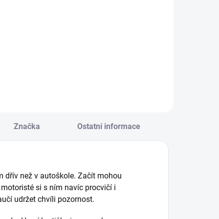
Do košíku
Detail
alé myšky závodí
Pomozte
 rychlosti sběru
medvídkovi se
ousků sýra. Aby
stavbou domu. ||
ráč postoupil v
Od 2 let
éto hře, musí
apojit rychlost a
aměť. || Od 2 let
Značka
Ostatní informace
 dřív než v autoškole. Začít mohou
toristé si s ním navíc procvičí i
učí udržet chvíli pozornost.