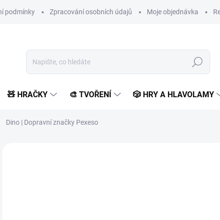
í podmínky
Zpracování osobních údajů
Moje objednávka
Re
Hledat
🧸 HRAČKY
🎨 TVOŘENÍ
🎲 HRY A HLAVOLAMY
Dino | Dopravní značky Pexeso
Neohodnoceno
Podrobnosti hodnocení
ZNAČKA:
DINO
VYROBENO V ČR
1
107
Měr
SK