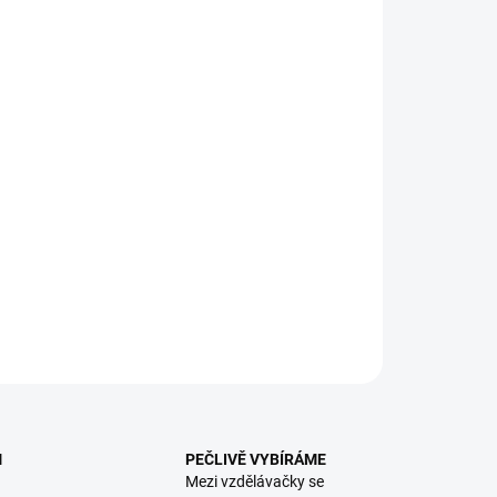
:
EME DORUČIT
8.2026
NOSTI DORUČENÍ
−
+
Přidat do košíku
 rádi pexeso a pořádek na silnici? Pak bude tato krabička
 dopravních značek to pravé! || Od 4 let
ILNÍ INFORMACE
ZEPTAT SE
HLÍDACÍ PES
M
PEČLIVĚ VYBÍRÁME
Mezi vzdělávačky se