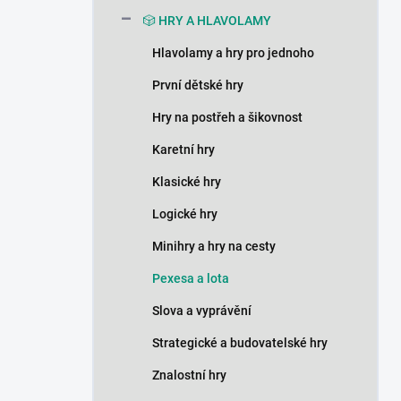
n
🎲 HRY A HLAVOLAMY
í
p
Hlavolamy a hry pro jednoho
a
n
První dětské hry
e
Hry na postřeh a šikovnost
l
Karetní hry
Klasické hry
Logické hry
Minihry a hry na cesty
Pexesa a lota
Slova a vyprávění
Strategické a budovatelské hry
Znalostní hry