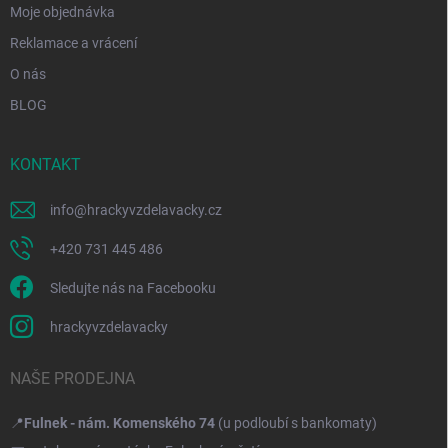
Moje objednávka
Reklamace a vrácení
O nás
BLOG
KONTAKT
info
@
hrackyvzdelavacky.cz
+420 731 445 486
Sledujte nás na Facebooku
hrackyvzdelavacky
NAŠE PRODEJNA
📍
Fulnek - nám. Komenského 74
(u podloubí s bankomaty)