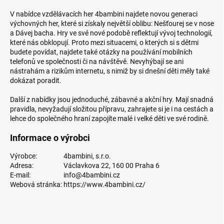
V nabídce vzdělávacích her 4bambini najdete novou generaci
výchovných her, které si získaly největší oblibu: Nešťourej se v nose
a Dávej bacha. Hry ve své nové podobě reflektují vývoj technologií,
které nás obklopují. Proto mezi situacemi, o kterých si s dětmi
budete povídat, najdete také otázky na používání mobilních
telefonů ve společnosti či na návštěvě. Nevyhýbají se ani
nástrahám a rizikům internetu, s nimiž by si dnešní děti měly také
dokázat poradit.
Další z nabídky jsou jednoduché, zábavné a akční hry. Mají snadná
pravidla, nevyžadují složitou přípravu, zahrajete si je i na cestách a
lehce do společného hraní zapojíte malé i velké děti ve své rodině.
Informace o výrobci
Výrobce:
4bambini, s.r.o.
Adresa:
Václavkova 22, 160 00 Praha 6
E-mail:
info@4bambini.cz
Webová stránka:
https://www.4bambini.cz/