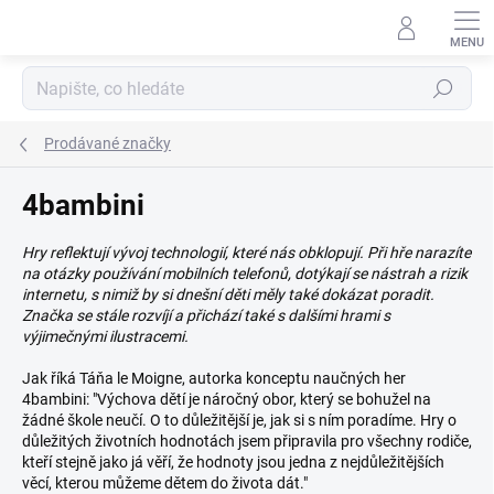
Přejít
na
obsah
Hledat
Prodávané značky
4bambini
Hry reflektují vývoj technologií, které nás obklopují. Při hře narazíte
na otázky používání mobilních telefonů, dotýkají se nástrah a rizik
internetu, s nimiž by si dnešní děti měly také dokázat poradit.
Značka se stále rozvíjí a přichází také s dalšími hrami s
výjimečnými ilustracemi.
Jak říká Táňa le Moigne, autorka konceptu naučných her
4bambini: "Výchova dětí je náročný obor, který se bohužel na
žádné škole neučí. O to důležitější je, jak si s ním poradíme. Hry o
důležitých životních hodnotách jsem připravila pro všechny rodiče,
kteří stejně jako já věří, že hodnoty jsou jedna z nejdůležitějších
věcí, kterou můžeme dětem do života dát."