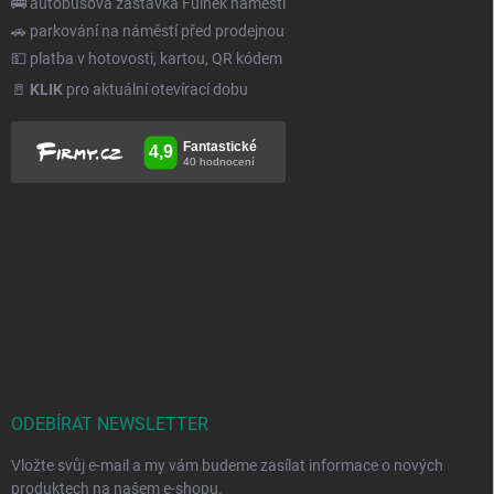
🚌 autobusová zastávka Fulnek náměstí
🚗 parkování na náměstí před prodejnou
💵 platba v hotovosti, kartou, QR kódem
🚪
KLIK
pro aktuální otevírací dobu
ODEBÍRAT NEWSLETTER
Vložte svůj e-mail a my vám budeme zasílat informace o nových
produktech na našem e-shopu.