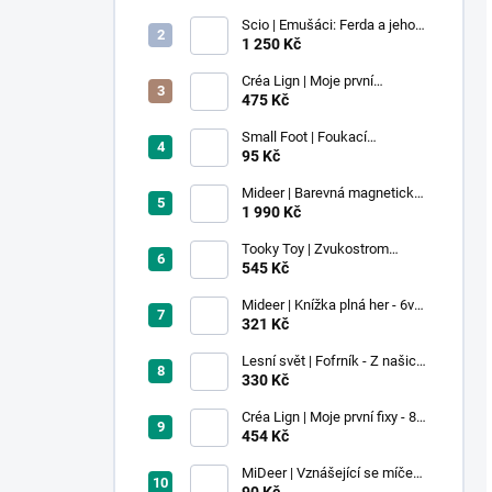
Scio | Emušáci: Ferda a jeho
mouchy (1. díl)
1 250 Kč
Créa Lign | Moje první
voskovky - 9 ks
475 Kč
Small Foot | Foukací
lokomotiva s balonkem 1 ks
95 Kč
Mideer | Barevná magnetická
stavebnice - 100 ks
1 990 Kč
Tooky Toy | Zvukostrom
Pastel
545 Kč
Mideer | Knížka plná her - 6v1 -
Dobrodružství v muzeu
321 Kč
Lesní svět | Fofrník - Z našich
lesů
330 Kč
Créa Lign | Moje první fixy - 8
ks
454 Kč
MiDeer | Vznášející se míček -
červený