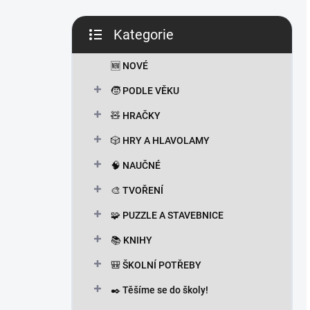
Kategorie
Přeskočit
kategorie
🆕 NOVÉ
🧒 PODLE VĚKU
🧸 HRAČKY
🎲 HRY A HLAVOLAMY
🧠 NAUČNÉ
🎨 TVOŘENÍ
🧩 PUZZLE A STAVEBNICE
📚 KNIHY
🎒 ŠKOLNÍ POTŘEBY
✒️ Těšíme se do školy!