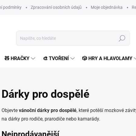
í podmínky
Zpracování osobních údajů
Moje objednávka
Re
Hledat
🧸 HRAČKY
🎨 TVOŘENÍ
🎲 HRY A HLAVOLAMY
Dárky pro dospělé
Objevte
vánoční dárky pro dospělé
, které potěší mozkové závi
na dárky pro rodiče, prarodiče nebo kamarády.
Nejprodávanější