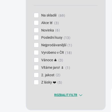
n
í
p
Na skladě
69
a
Akce 🚨
n
3
e
Novinka
6
l
Poslední kusy
13
Nejprodávanější
1
Vyrobeno v ČR
18
Vánoce 🎄
3
Vítáme jaro! 🌷
1
2. jakost
2
Z lásky ❤️
5
ROZBALIT FILTR