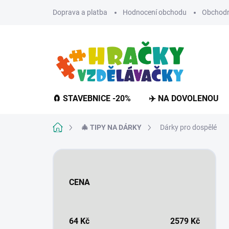
Přejít
Doprava a platba
Hodnocení obchodu
Obchodn
na
obsah
🧲 STAVEBNICE -20%
✈️ NA DOVOLENOU
Domů
🎄 TIPY NA DÁRKY
Dárky pro dospělé
P
o
s
CENA
t
r
a
n
64
Kč
2579
Kč