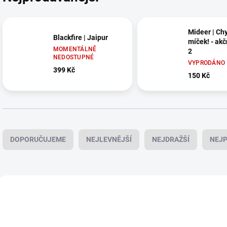
Mideer | Chy
Blackfire | Jaipur
míček! - akč
MOMENTÁLNĚ
2
NEDOSTUPNÉ
VYPRODÁNO
399 Kč
150 Kč
Ř
a
DOPORUČUJEME
NEJLEVNĚJŠÍ
NEJDRAŽŠÍ
NEJP
z
e
n
í
V
p
ý
POSLEDNÍ KUSY
r
p
o
i
d
s