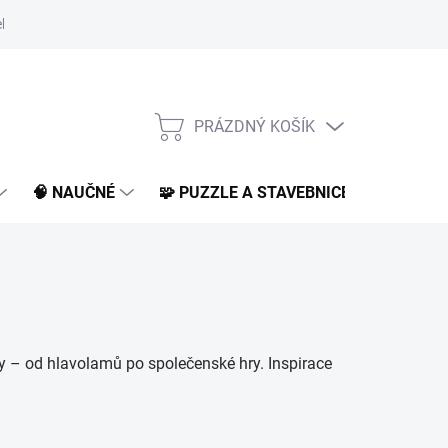
klamace a vrácení
O nás
BLOG
PRÁZDNÝ KOŠÍK
NÁKUPNÍ
KOŠÍK
🧠 NAUČNÉ
🧩 PUZZLE A STAVEBNICE
📚 KNI
ty – od hlavolamů po společenské hry. Inspirace