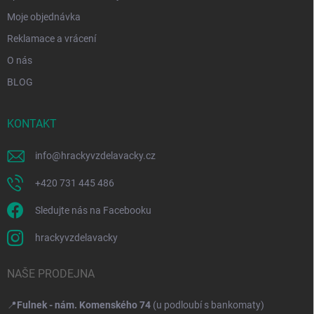
u
Moje objednávka
Reklamace a vrácení
O nás
BLOG
KONTAKT
info
@
hrackyvzdelavacky.cz
+420 731 445 486
Sledujte nás na Facebooku
hrackyvzdelavacky
NAŠE PRODEJNA
📍
Fulnek - nám. Komenského 74
(u podloubí s bankomaty)