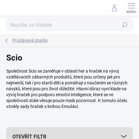
Přejít
na
obsah
Hledat
Prodávané značky
Scio
Společnost Scio se zaměřuje v oblasti her a hraček na vývoj
vzdělávacích zábavných produktů, které jsou určeny jak pro
nejmenší, tak i pro starší děti a pomáhají s naučením se různých
návyků, které jsou pro život důležité. Hlavní důraz nyní klade na
vývoj hraček pro podporu emoční inteligence, které se ve
společnosti stále věnuje pouze malá pozornost. K tomuto účelu
vznikly sady hraček s knihou Emušáci.
OTEVŘÍT FILTR