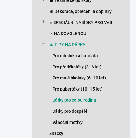
✒️ Těšíme se do školy!
🎀 Dekorace, oblečení a doplňky
⭐ SPECIÁLNÍ NABÍDKY PRO VÁS
✈️ NA DOVOLENOU
🎄 TIPY NA DÁRKY
Pro miminka a batolata
Pro předškoláky (3–6 let)
Pro malé školáky (6–10 let)
Pro puberťáky (10–15 let)
Dárky pro celou rodinu
Dárky pro dospělé
Vánoční motivy
Značky