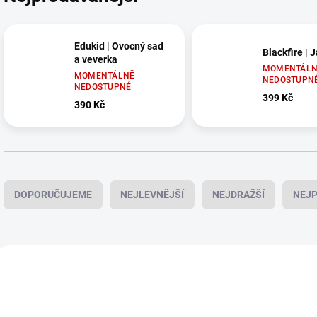
Edukid | Ovocný sad
Blackfire | 
a veverka
MOMENTÁLN
MOMENTÁLNĚ
NEDOSTUPN
NEDOSTUPNÉ
399 Kč
390 Kč
Ř
a
DOPORUČUJEME
NEJLEVNĚJŠÍ
NEJDRAŽŠÍ
NEJP
z
e
n
í
V
p
ý
NAŠE FOTKY
r
p
o
i
d
s