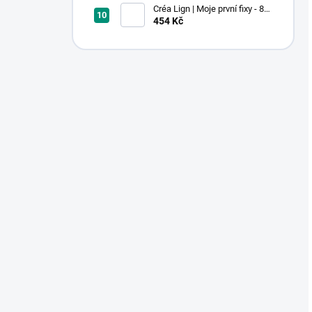
Créa Lign | Moje první fixy - 8
ks
454 Kč