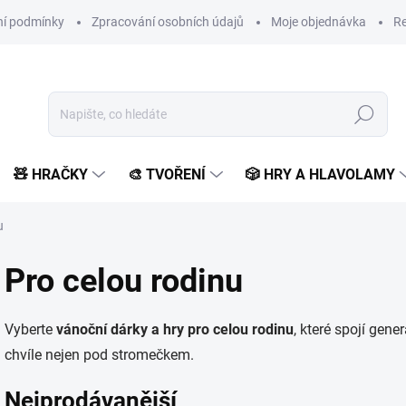
í podmínky
Zpracování osobních údajů
Moje objednávka
Re
Hledat
🧸 HRAČKY
🎨 TVOŘENÍ
🎲 HRY A HLAVOLAMY
u
Pro celou rodinu
Vyberte
vánoční dárky a hry pro celou rodinu
, které spojí ge
chvíle nejen pod stromečkem.
Nejprodávanější