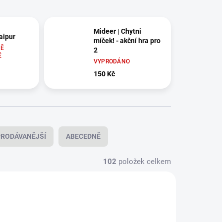
Mideer | Chytni
Jaipur
míček! - akční hra pro
Ě
2
É
VYPRODÁNO
150 Kč
RODÁVANĚJŠÍ
ABECEDNĚ
102
položek celkem