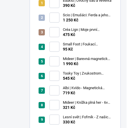
Edukid | Ovocný sad a veverka
390 Kč
Scio | Emušáci: Ferda a jeho
mouchy (1. díl)
1 250 Kč
Créa Lign | Moje první
voskovky - 9 ks
475 Kč
Small Foot | Foukací
lokomotiva s balonkem 1 ks
95 Kč
Mideer | Barevná magnetická
stavebnice - 100 ks
1 990 Kč
Tooky Toy | Zvukostrom
Pastel
545 Kč
Albi | Kvído - Magnetická
zvířátka: Farma
719 Kč
Mideer | Knížka plná her - 6v1 -
Dobrodružství v muzeu
321 Kč
Lesní svět | Fofrník - Z našich
lesů
330 Kč