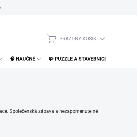
klamace a vrácení
O nás
BLOG
PRÁZDNÝ KOŠÍK
NÁKUPNÍ
KOŠÍK
🧠 NAUČNÉ
🧩 PUZZLE A STAVEBNICE
📚 KNI
nerace. Společenská zábava a nezapomenutelné