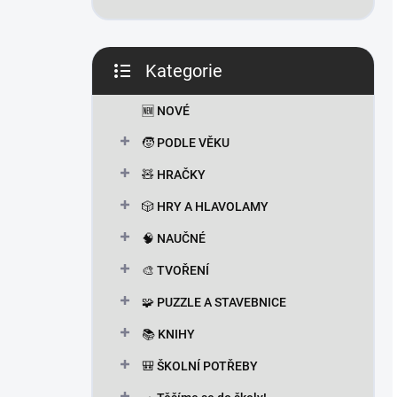
Kategorie
Přeskočit
kategorie
🆕 NOVÉ
🧒 PODLE VĚKU
🧸 HRAČKY
🎲 HRY A HLAVOLAMY
🧠 NAUČNÉ
🎨 TVOŘENÍ
🧩 PUZZLE A STAVEBNICE
📚 KNIHY
🎒 ŠKOLNÍ POTŘEBY