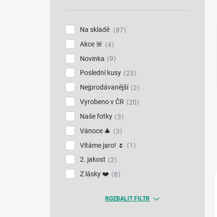
n
í
p
Na skladě
87
a
Akce 🚨
n
4
e
Novinka
9
l
Poslední kusy
23
Nejprodávanější
2
Vyrobeno v ČR
20
Naše fotky
3
Vánoce 🎄
3
Vítáme jaro! 🌷
1
2. jakost
2
Z lásky ❤️
8
ROZBALIT FILTR