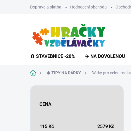
Přejít
Doprava a platba
Hodnocení obchodu
Obchodn
na
obsah
🧲 STAVEBNICE -20%
✈️ NA DOVOLENOU
Domů
🎄 TIPY NA DÁRKY
Dárky pro celou rodin
P
o
s
CENA
t
r
a
n
115
Kč
2579
Kč