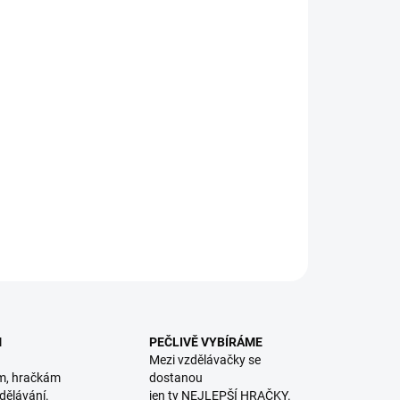
8.2026
NOSTI DORUČENÍ
−
+
Přidat do košíku
ečenská hra jako variace na hru Jenga - vytahujte jednotlivé
ky, ale pozor, aby se věž nezřítila! || Od 4 let
ILNÍ INFORMACE
ZEPTAT SE
HLÍDACÍ PES
M
PEČLIVĚ VYBÍRÁME
Mezi vzdělávačky se
m, hračkám
dostanou
dělávání.
jen ty NEJLEPŠÍ HRAČKY.