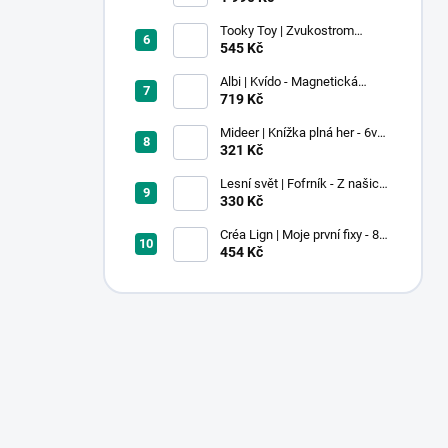
Tooky Toy | Zvukostrom
Pastel
545 Kč
Albi | Kvído - Magnetická
zvířátka: Farma
719 Kč
Mideer | Knížka plná her - 6v1 -
Dobrodružství v muzeu
321 Kč
Lesní svět | Fofrník - Z našich
lesů
330 Kč
Créa Lign | Moje první fixy - 8
ks
454 Kč