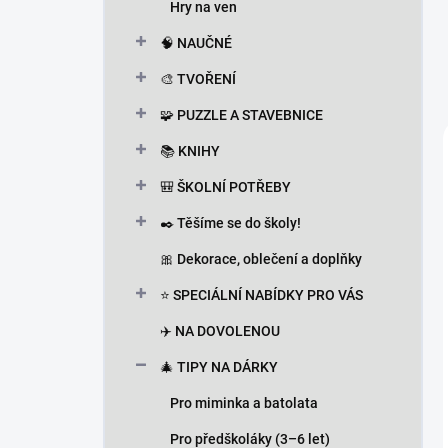
Hry na ven
🧠 NAUČNÉ
🎨 TVOŘENÍ
🧩 PUZZLE A STAVEBNICE
📚 KNIHY
🎒 ŠKOLNÍ POTŘEBY
✒️ Těšíme se do školy!
🎀 Dekorace, oblečení a doplňky
⭐ SPECIÁLNÍ NABÍDKY PRO VÁS
✈️ NA DOVOLENOU
🎄 TIPY NA DÁRKY
Pro miminka a batolata
Pro předškoláky (3–6 let)