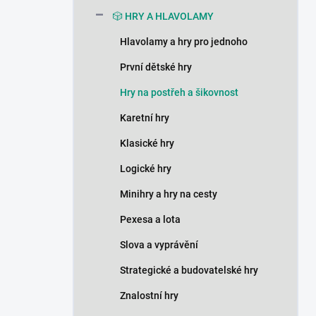
n
🎲 HRY A HLAVOLAMY
í
p
Hlavolamy a hry pro jednoho
a
n
První dětské hry
e
Hry na postřeh a šikovnost
l
Karetní hry
Klasické hry
Logické hry
Minihry a hry na cesty
Pexesa a lota
Slova a vyprávění
Strategické a budovatelské hry
Znalostní hry