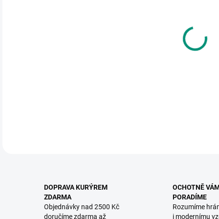
DO:
11.
MOŽ
Spol
sloup
DETA
DOPRAVA KURÝREM
OCHOTNĚ VÁ
ZDARMA
PORADÍME
Objednávky nad 2500 Kč
Rozumíme hrá
doručíme zdarma až
i modernímu vz