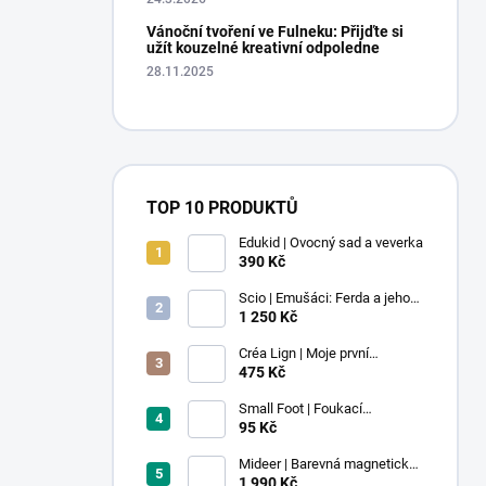
Vánoční tvoření ve Fulneku: Přijďte si
užít kouzelné kreativní odpoledne
28.11.2025
TOP 10 PRODUKTŮ
Edukid | Ovocný sad a veverka
390 Kč
Scio | Emušáci: Ferda a jeho
mouchy (1. díl)
1 250 Kč
Créa Lign | Moje první
voskovky - 9 ks
475 Kč
Small Foot | Foukací
lokomotiva s balonkem 1 ks
95 Kč
Mideer | Barevná magnetická
stavebnice - 100 ks
1 990 Kč