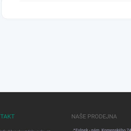
TAKT
NAŠE PRODEJNA
📍
Fulnek - nám. Komenského 7