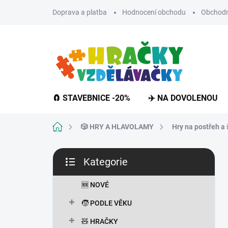
Přejít
Doprava a platba
Hodnocení obchodu
Obchodn
na
obsah
🧲 STAVEBNICE -20%
✈️ NA DOVOLENOU
Domů
🎲 HRY A HLAVOLAMY
Hry na postřeh a 
P
Kategorie
o
Přeskočit
s
kategorie
t
🆕 NOVÉ
r
🧒 PODLE VĚKU
a
n
🧸 HRAČKY