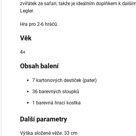
zvířátek ze safari, takže je ideálním doplňkem k dalš
Legler.
Hra pro 2-6 hráčů.
Věk
4+
Obsah balení
7 kartonových destiček (pater)
36 barevných sloupků
1 barevná hrací kostka
Další parametry
Výška složené věže:
33 cm