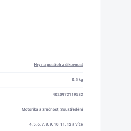
Hry na postřeh a šikovnost
0.5 kg
4020972119582
Motorika a zručnost, Soustředění
4, 5, 6, 7, 8, 9, 10, 11, 12 a více