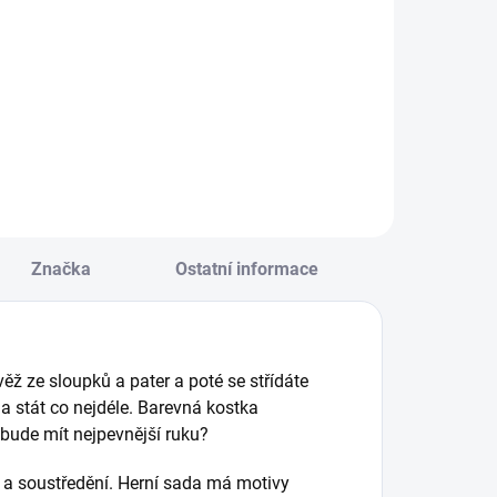
ada 3 her a aktivit
Vědomostní karetní
 procvičování malé
hra pro milovníky
ásobilky. Vhodné
motýlů. || Od 6 let
ro děti od 3. třídy k
ácviku násobení i
ělení. || Od 8 let
Značka
Ostatní informace
věž ze sloupků a pater a poté se střídáte
a stát co nejdéle. Barevná kostka
 bude mít nejpevnější ruku?
t a soustředění. Herní sada má motivy