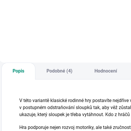
Do košíku
Vědomostní karetní
S
Vkládací puzzle,
hra pro milovníky
k
dřevěná vkládačka
přírody. || Od 6 let
n
s pojízdným
p
autíčkem a
n
spoustou zvířátek.
d
Vkládejte zvířátka
do otvorů auta,
vozte je, hrajte si s
nimi samostatně. ||
Popis
Podobné (4)
Hodnocení
Od 1 roku
V této variantě klasické rodinné hry postavíte nejdříve 
v postupném odstraňování sloupků tak, aby věž zůstal
ukazuje, který sloupek je třeba vytáhnout. Kdo z hráčů
Hra podporuje nejen rozvoj motoriky, ale také zručnos