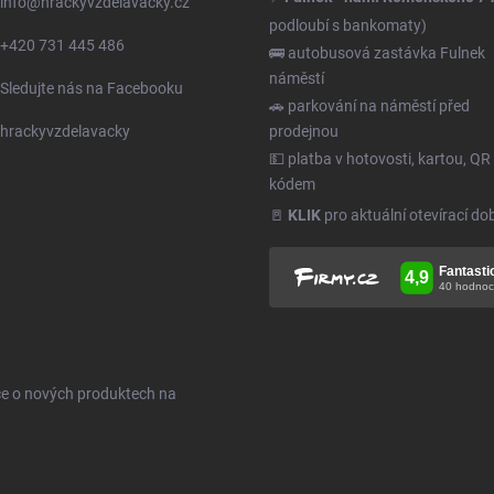
info
@
hrackyvzdelavacky.cz
podloubí s bankomaty)
+420 731 445 486
🚌 autobusová zastávka Fulnek
náměstí
Sledujte nás na Facebooku
🚗 parkování na náměstí před
hrackyvzdelavacky
prodejnou
💵 platba v hotovosti, kartou, QR
kódem
🚪
KLIK
pro aktuální otevírací do
ce o nových produktech na