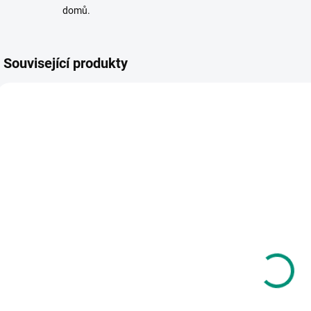
domů.
Související produkty
NAŠE FOTKY
VYR
SKLADEM
SKLADEM
(1 KS)
(1 KS)
Mindok |
P
Small Foot |
Expedice
Auto se
příroda: 50
d
zvířátky Safari
plodů našich
p
200 Kč
525 Kč
zahrad a polí
Do košíku