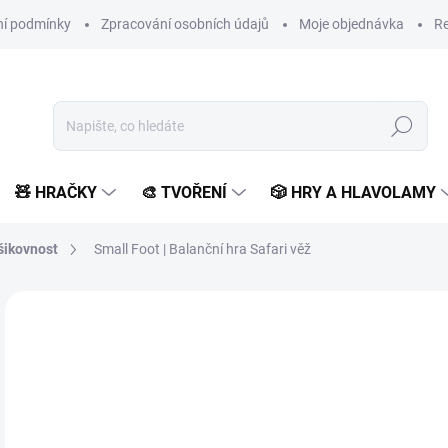
í podmínky
Zpracování osobních údajů
Moje objednávka
Re
Hledat
🧸 HRAČKY
🎨 TVOŘENÍ
🎲 HRY A HLAVOLAMY
šikovnost
Small Foot | Balanční hra Safari věž
Neohodnoceno
Podrobnosti hodnocení
ZNAČKA:
SMALL FOOT 
4
360
Měr
SK
cena
MŮŽ