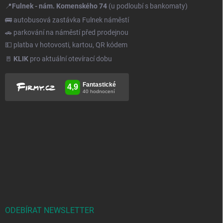
📍
Fulnek - nám. Komenského 74
(u podloubí s bankomaty)
🚌 autobusová zastávka Fulnek náměstí
🚗 parkování na náměstí před prodejnou
💵 platba v hotovosti, kartou, QR kódem
🚪
KLIK
pro aktuální otevírací dobu
ODEBÍRAT NEWSLETTER