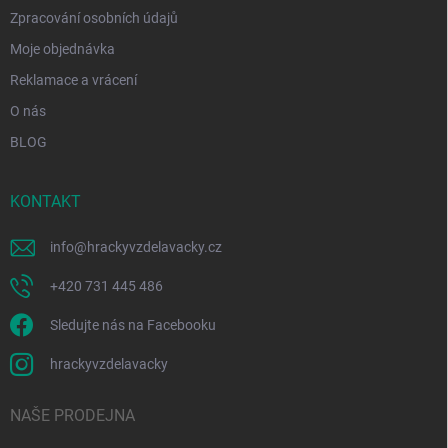
s
Zpracování osobních údajů
u
Moje objednávka
Reklamace a vrácení
O nás
BLOG
KONTAKT
info
@
hrackyvzdelavacky.cz
+420 731 445 486
Sledujte nás na Facebooku
hrackyvzdelavacky
NAŠE PRODEJNA