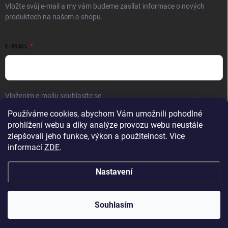
Vložte svůj e-mail a my vám budeme zasílat informace o nových
produktech na našem e-shopu.
E-MAIL
Vložením e-mailu souhlasíte se
zpracováním osobních údajů
.
Používáme cookies, abychom Vám umožnili pohodlné
Přihlásit se
prohlížení webu a díky analýze provozu webu neustále
zlepšovali jeho funkce, výkon a použitelnost. Více
informací
ZDE
.
Nastavení
Copyright 2026
Hračky vzdělávačky
. Všechna práva vyhrazena.
Upravit
nastavení cookies
Přejeme krásné prázdniny! 🧡 | Vaše objednávky
Souhlasím
odesíláme bez omezení z nového skladu.
Vytvořil Shoptet