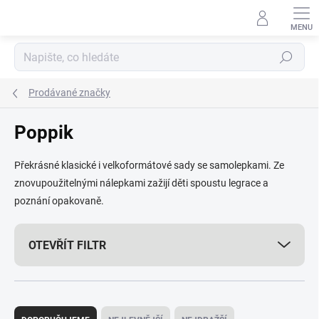
Přejít
na
obsah
Hledat
Prodávané značky
Poppik
Překrásné klasické i velkoformátové sady se samolepkami. Ze
znovupoužitelnými nálepkami zažijí děti spoustu legrace a
poznání opakovaně.
OTEVŘÍT FILTR
Ř
a