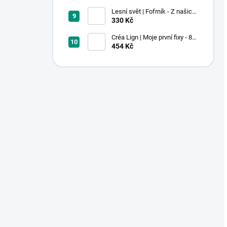
Lesní svět | Fofrník - Z našich
lesů
330 Kč
Créa Lign | Moje první fixy - 8
ks
454 Kč