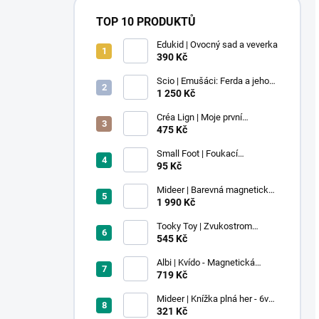
TOP 10 PRODUKTŮ
Edukid | Ovocný sad a veverka
390 Kč
Scio | Emušáci: Ferda a jeho
mouchy (1. díl)
1 250 Kč
Créa Lign | Moje první
voskovky - 9 ks
475 Kč
Small Foot | Foukací
lokomotiva s balonkem 1 ks
95 Kč
Mideer | Barevná magnetická
stavebnice - 100 ks
1 990 Kč
Tooky Toy | Zvukostrom
Pastel
545 Kč
Albi | Kvído - Magnetická
zvířátka: Farma
719 Kč
Mideer | Knížka plná her - 6v1 -
Dobrodružství v muzeu
321 Kč