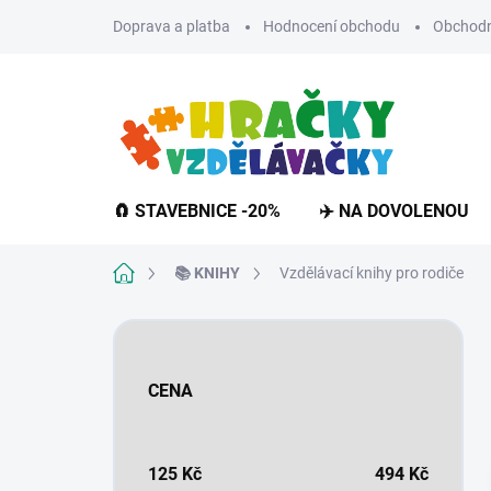
Přejít
Doprava a platba
Hodnocení obchodu
Obchodn
na
obsah
🧲 STAVEBNICE -20%
✈️ NA DOVOLENOU
Domů
📚 KNIHY
Vzdělávací knihy pro rodiče
P
o
s
CENA
t
r
a
n
125
Kč
494
Kč