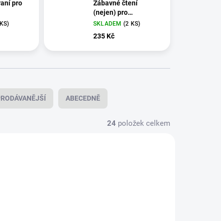
aní pro
Zábavné čtení
(nejen) pro
dyslektiky
 KS)
SKLADEM
(2 KS)
235 Kč
RODÁVANĚJŠÍ
ABECEDNĚ
24
položek celkem