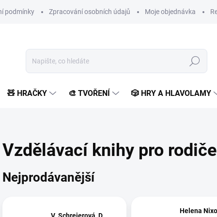
í podmínky
Zpracování osobních údajů
Moje objednávka
Re
Hledat
🧸 HRAČKY
🎨 TVOŘENÍ
🎲 HRY A HLAVOLAMY
Vzdělávací knihy pro rodiče
Nejprodávanější
Helena Nixo
V. Schreierová, D.