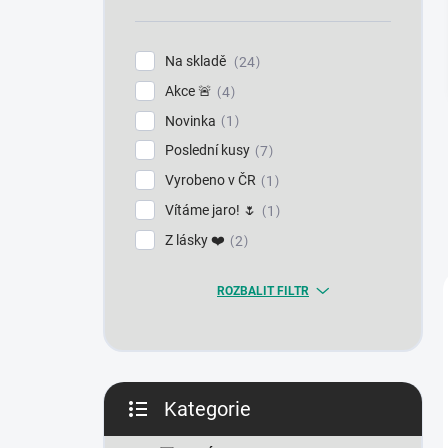
n
í
p
Na skladě
24
a
Akce 🚨
n
4
e
Novinka
1
l
Poslední kusy
7
Vyrobeno v ČR
1
Vítáme jaro! 🌷
1
Z lásky ❤️
2
ROZBALIT FILTR
Kategorie
Přeskočit
kategorie