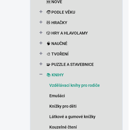
🆕 NOVÉ
🧒 PODLE VĚKU
🧸 HRAČKY
🎲 HRY A HLAVOLAMY
🧠 NAUČNÉ
🎨 TVOŘENÍ
🧩 PUZZLE A STAVEBNICE
📚 KNIHY
Vzdělávací knihy pro rodiče
Emušáci
Knížky pro děti
Látkové a gumové knížky
Kouzelné čtení