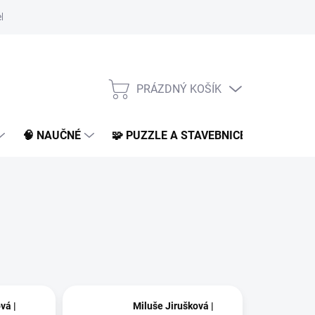
klamace a vrácení
O nás
BLOG
PRÁZDNÝ KOŠÍK
NÁKUPNÍ
KOŠÍK
🧠 NAUČNÉ
🧩 PUZZLE A STAVEBNICE
📚 KNI
vá |
Miluše Jirušková |