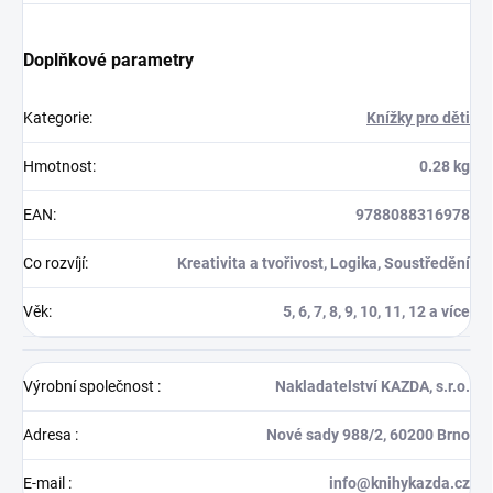
Doplňkové parametry
Kategorie
:
Knížky pro děti
Hmotnost
:
0.28 kg
EAN
:
9788088316978
Co rozvíjí
:
Kreativita a tvořivost, Logika, Soustředění
Věk
:
5, 6, 7, 8, 9, 10, 11, 12 a více
Výrobní společnost
:
Nakladatelství KAZDA, s.r.o.
Adresa
:
Nové sady 988/2, 60200 Brno
E-mail
:
info@knihykazda.cz