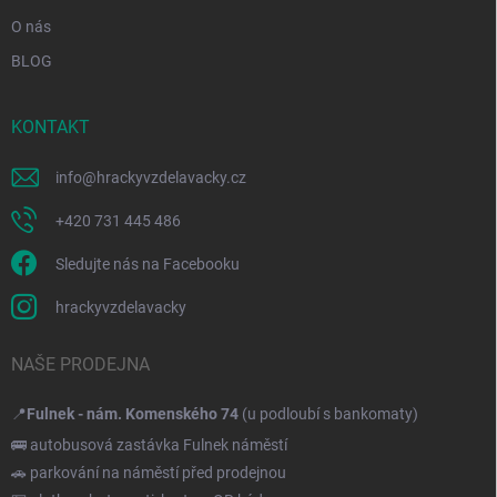
O nás
BLOG
KONTAKT
info
@
hrackyvzdelavacky.cz
+420 731 445 486
Sledujte nás na Facebooku
hrackyvzdelavacky
NAŠE PRODEJNA
📍
Fulnek - nám. Komenského 74
(u podloubí s bankomaty)
🚌 autobusová zastávka Fulnek náměstí
🚗 parkování na náměstí před prodejnou