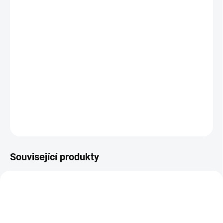
12.8.2026
MOŽNOSTI
DORUČENÍ
−
+
Přidat do košíku
KNIHA: 101 her, se kterými bude všední den o něco veselejší.
DETAILNÍ INFORMACE
ZEPTAT SE
HLÍDACÍ PES
Související produkty
POSLEDNÍ KUSY