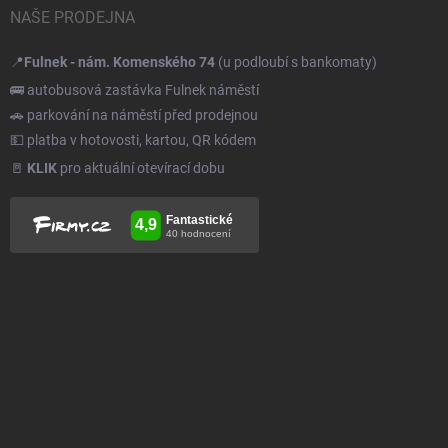
NAŠE PRODEJNA
📍
Fulnek - nám. Komenského 74
(u podloubí s bankomaty)
🚌 autobusová zastávka Fulnek náměstí
🚗 parkování na náměstí před prodejnou
💵 platba v hotovosti, kartou, QR kódem
🚪
KLIK
pro aktuální otevírací dobu