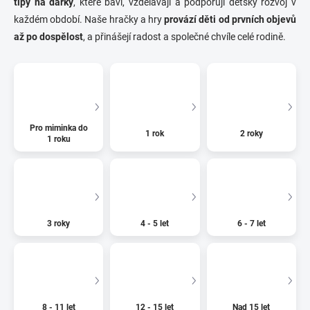
tipy na dárky
, které baví, vzdělávají a podporují dětský rozvoj v
každém období. Naše hračky a hry
provází děti od prvních objevů
až po dospělost
, a přinášejí radost a společné chvíle celé rodině.
Pro miminka do
1 rok
2 roky
1 roku
3 roky
4 - 5 let
6 - 7 let
8 - 11 let
12 - 15 let
Nad 15 let