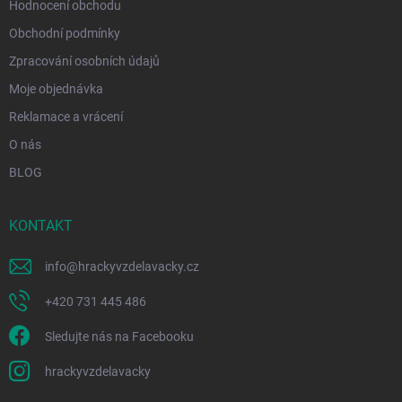
u
Hodnocení obchodu
Obchodní podmínky
Zpracování osobních údajů
Moje objednávka
Reklamace a vrácení
O nás
BLOG
KONTAKT
info
@
hrackyvzdelavacky.cz
+420 731 445 486
Sledujte nás na Facebooku
hrackyvzdelavacky