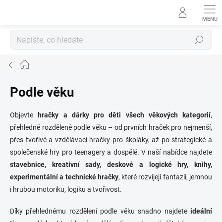
Přejít
na
obsah
Hledat
Domů
Podle věku
Objevte
hračky a dárky pro děti všech věkových kategorií
,
přehledně rozdělené podle věku – od prvních hraček pro nejmenší,
přes tvořivé a vzdělávací hračky pro školáky, až po strategické a
společenské hry pro teenagery a dospělé. V naší nabídce najdete
stavebnice, kreativní sady, deskové a logické hry, knihy,
experimentální a technické hračky
, které rozvíjejí fantazii, jemnou
i hrubou motoriku, logiku a tvořivost.
Díky přehlednému rozdělení podle věku snadno najdete
ideální