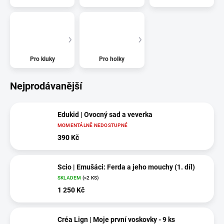
Pro kluky
Pro holky
Nejprodávanější
Edukid | Ovocný sad a veverka
MOMENTÁLNĚ NEDOSTUPNÉ
390 Kč
Scio | Emušáci: Ferda a jeho mouchy (1. díl)
SKLADEM
(>2 KS)
1 250 Kč
Créa Lign | Moje první voskovky - 9 ks