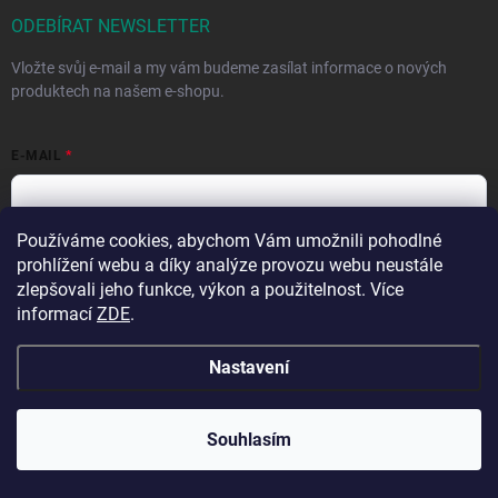
ODEBÍRAT NEWSLETTER
Vložte svůj e-mail a my vám budeme zasílat informace o nových
produktech na našem e-shopu.
E-MAIL
Používáme cookies, abychom Vám umožnili pohodlné
prohlížení webu a díky analýze provozu webu neustále
Vložením e-mailu souhlasíte se
zpracováním osobních údajů
.
zlepšovali jeho funkce, výkon a použitelnost. Více
Přihlásit se
informací
ZDE
.
Nastavení
Přejeme krásné prázdniny! 🧡 | Vaše objednávky
Souhlasím
odesíláme bez omezení z nového skladu.
Copyright 2026
Hračky vzdělávačky
. Všechna práva vyhrazena.
Upravit
nastavení cookies