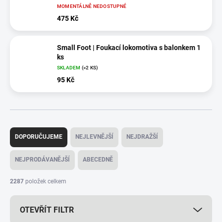
MOMENTÁLNĚ NEDOSTUPNÉ
475 Kč
Small Foot | Foukací lokomotiva s balonkem 1
ks
SKLADEM
(>2 KS)
95 Kč
Ř
a
DOPORUČUJEME
NEJLEVNĚJŠÍ
NEJDRAŽŠÍ
z
e
NEJPRODÁVANĚJŠÍ
ABECEDNĚ
n
í
2287
položek celkem
p
r
OTEVŘÍT FILTR
o