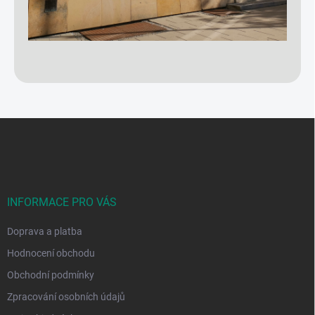
Z
á
p
a
t
í
INFORMACE PRO VÁS
Doprava a platba
Hodnocení obchodu
Obchodní podmínky
Zpracování osobních údajů