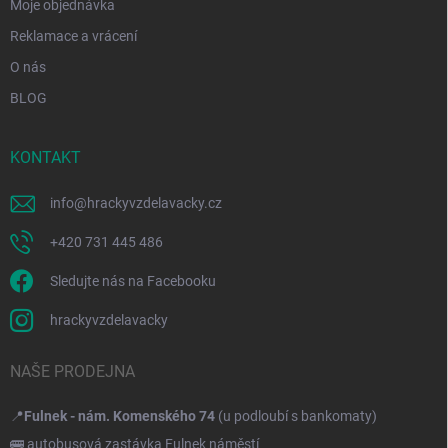
Moje objednávka
Reklamace a vrácení
O nás
BLOG
KONTAKT
info
@
hrackyvzdelavacky.cz
+420 731 445 486
Sledujte nás na Facebooku
hrackyvzdelavacky
NAŠE PRODEJNA
📍
Fulnek - nám. Komenského 74
(u podloubí s bankomaty)
🚌 autobusová zastávka Fulnek náměstí