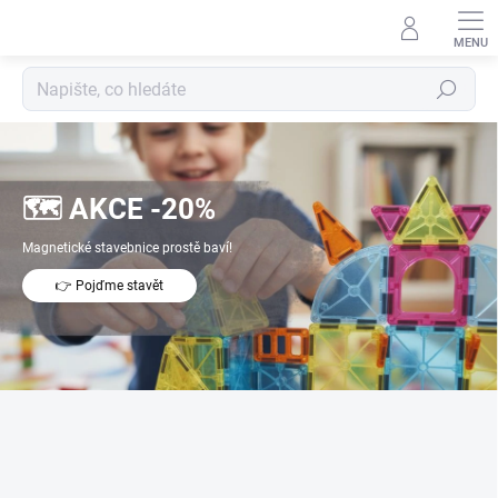
Přejít
na
obsah
Hledat
S
m
y
🗺 AKCE -20%
s
Magnetické stavebnice prostě baví!
l
u
👉 Pojďme stavět
p
l
n
é
h
r