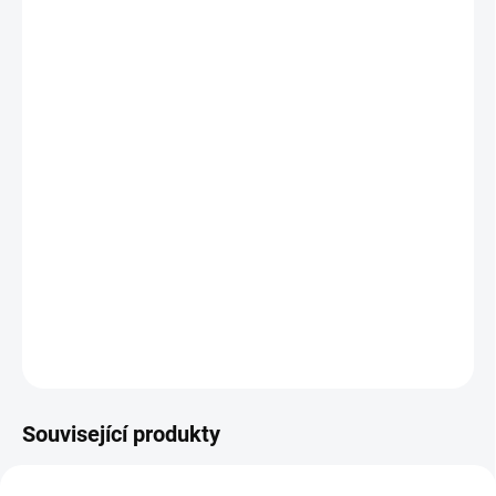
cena:
MŮŽEME
DORUČIT DO:
11.8.2026
MOŽNOSTI
DORUČENÍ
−
+
Přidat do košíku
První pastelka pro nejmenší má kulatý tvar. Dětem se dobře drží, i
když ještě nemají osvojený klasický úchop. || Od 1 roku
DETAILNÍ INFORMACE
ZEPTAT SE
HLÍDACÍ PES
Související produkty
POSLEDNÍ KUSY