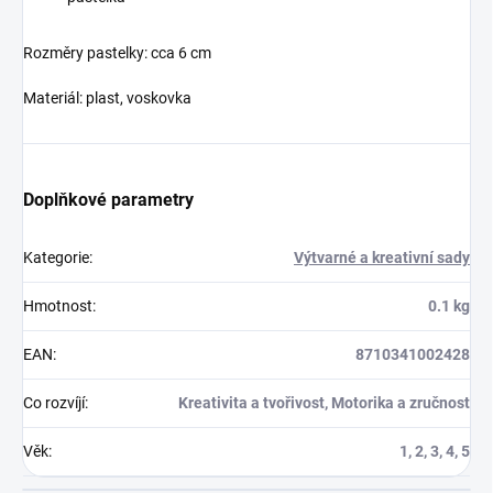
Rozměry pastelky: cca 6 cm
Materiál: plast, voskovka
Doplňkové parametry
Kategorie
:
Výtvarné a kreativní sady
Hmotnost
:
0.1 kg
EAN
:
8710341002428
Co rozvíjí
:
Kreativita a tvořivost, Motorika a zručnost
Věk
:
1, 2, 3, 4, 5