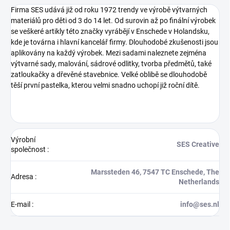
Firma SES udává již od roku 1972 trendy ve výrobě výtvarných
materiálů pro děti od 3 do 14 let. Od surovin až po finální výrobek
se veškeré artikly této značky vyrábějí v Enschede v Holandsku,
kde je továrna i hlavní kancelář firmy. Dlouhodobé zkušenosti jsou
aplikovány na každý výrobek. Mezi sadami naleznete zejména
výtvarné sady, malování, sádrové odlitky, tvorba předmětů, také
zatloukačky a dřevěné stavebnice. Velké oblibě se dlouhodobě
těší první pastelka, kterou velmi snadno uchopí již roční dítě.
Výrobní
SES Creative
společnost
:
Marssteden 46, 7547 TC Enschede, The
Adresa
:
Netherlands
E-mail
:
info@ses.nl