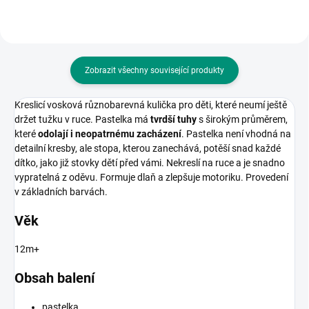
Zobrazit všechny související produkty
Kreslicí vosková různobarevná kulička pro děti, které neumí ještě
držet tužku v ruce. Pastelka má
tvrdší tuhy
s širokým průměrem,
které
odolají i neopatrnému zacházení
. Pastelka není vhodná na
detailní kresby, ale stopa, kterou zanechává, potěší snad každé
dítko, jako již stovky dětí před vámi. Nekreslí na ruce a je snadno
vypratelná z oděvu. Formuje dlaň a zlepšuje motoriku. Provedení
v základních barvách.
Věk
12m+
Obsah balení
pastelka