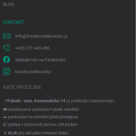
BLOG
KONTAKT
info
@
hrackyvzdelavacky.cz
+420 731 445 486
Sledujte nás na Facebooku
hrackyvzdelavacky
NAŠE PRODEJNA
📍
Fulnek - nám. Komenského 74
(u podloubí s bankomaty)
🚌 autobusová zastávka Fulnek náměstí
🚗 parkování na náměstí před prodejnou
💵 platba v hotovosti, kartou, QR kódem
🚪
KLIK
pro aktuální otevírací dobu