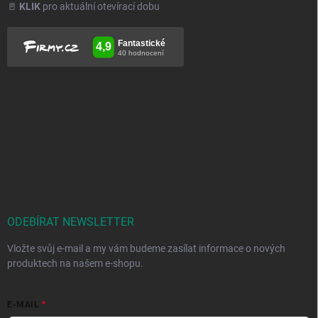
🚪
KLIK
pro aktuální otevírací dobu
ODEBÍRAT NEWSLETTER
Vložte svůj e-mail a my vám budeme zasílat informace o nových
produktech na našem e-shopu.
E-MAIL