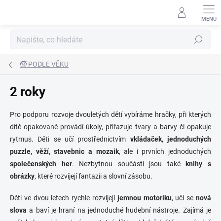
Přejít
na
obsah
Hledat
🧒 PODLE VĚKU
2 roky
Pro podporu rozvoje dvouletých dětí vybíráme hračky, při kterých
dítě opakovaně provádí úkoly, přiřazuje tvary a barvy či opakuje
rytmus. Děti se učí prostřednictvím
vkládaček, jednoduchých
puzzle, věží, stavebnic a mozaik
, ale i prvních jednoduchých
společenských her
. Nezbytnou součástí jsou také
knihy s
obrázky
, které rozvíjejí fantazii a slovní zásobu.
Děti ve dvou letech rychle rozvíjejí
jemnou motoriku
, učí se
nová
slova
a baví je hraní na jednoduché hudební nástroje. Zajímá je