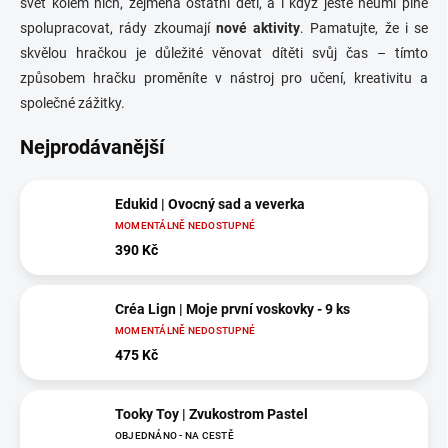
svět kolem nich, zejména ostatní děti, a i když ještě neumí plně
spolupracovat, rády zkoumají
nové aktivity
. Pamatujte, že i se
skvělou hračkou je důležité věnovat dítěti svůj čas – tímto
způsobem hračku proměníte v nástroj pro učení, kreativitu a
společné zážitky.
Nejprodávanější
Edukid | Ovocný sad a veverka
MOMENTÁLNĚ NEDOSTUPNÉ
390 Kč
Créa Lign | Moje první voskovky - 9 ks
MOMENTÁLNĚ NEDOSTUPNÉ
475 Kč
Tooky Toy | Zvukostrom Pastel
OBJEDNÁNO - NA CESTĚ