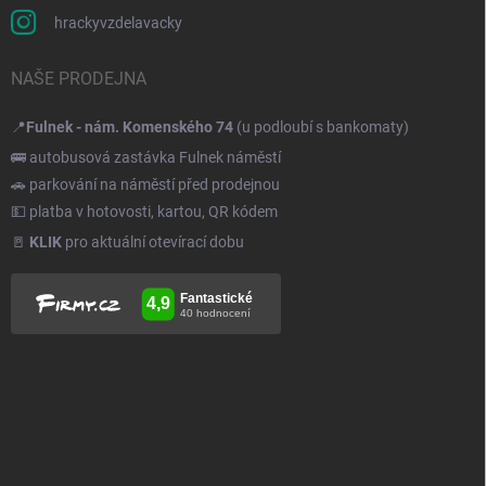
hrackyvzdelavacky
NAŠE PRODEJNA
📍
Fulnek - nám. Komenského 74
(u podloubí s bankomaty)
🚌 autobusová zastávka Fulnek náměstí
🚗 parkování na náměstí před prodejnou
💵 platba v hotovosti, kartou, QR kódem
🚪
KLIK
pro aktuální otevírací dobu