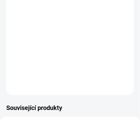
12.8.2026
MOŽNOSTI
DORUČENÍ
−
+
Přidat do košíku
Voskovky 3 v 1 pro první malování! Pastelky, voskovky i vodovky v
jednom balení pro bezpečné a hravé tvoření. || Od 12 měsíců
DETAILNÍ INFORMACE
ZEPTAT SE
HLÍDACÍ PES
Související produkty