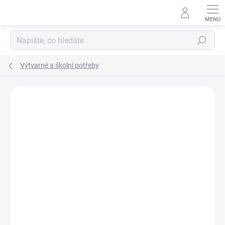
Přejít
na
obsah
Hledat
Výtvarné a školní potřeby
Podrobnosti hodnocení
Neohodnoceno
ZNAČKA:
CARIOCA