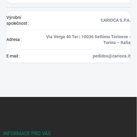
Výrobní
CARIOCA S.P.A.
společnost
:
Via Verga 40 Ter | 10036 Settimo Torinese -
Adresa
:
Torino – Italia
E-mail
:
pedidos@carioca.it
Z
á
p
a
t
í
INFORMACE PRO VÁS