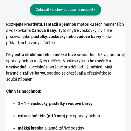
Zobrazit všechny související produkty
Rozvíjejte
kreativitu, fantazii a jemnou motoriku
těch nejmenších
s voskovkami
Carioca Baby
. Tyto chytré voskovky 3 v 1 lze
používat jako
pastelky, voskovky nebo vodové barvy
– stačí
přidat trochu vody a štětec.
Díky
extra širokému tělu
a
měkké tuze
se snadno drží a podporují
správný úchop malých ručiček. Voskovky jsou
bezpečné a
nezávadné
, speciálně navržené pro děti od 12 měsíců. Mají
krásné a
zářivé barvy
, snadno se ořezávají a ořezávátko je
součástí balení.
Čím vás nadchnou:
3 v 1 –
voskovky, pastelky i vodové barvy
extra silné tělo (ø 10 mm)
pro správný úchop
měkká kresba
a jasné, zářivé odstíny