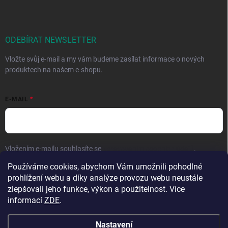
ODEBÍRAT NEWSLETTER
Vložte svůj e-mail a my vám budeme zasílat informace o nových
produktech na našem e-shopu.
E-MAIL
Vložením e-mailu souhlasíte se
zpracováním osobních údajů
.
Používáme cookies, abychom Vám umožnili pohodlné
Přihlásit se
prohlížení webu a díky analýze provozu webu neustále
zlepšovali jeho funkce, výkon a použitelnost. Více
informací
ZDE
.
Nastavení