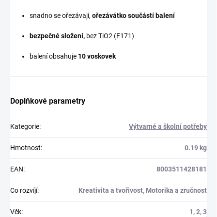
snadno se ořezávají,
ořezávátko součástí balení
bezpečné složení,
bez TiO2 (E171)
balení obsahuje
10 voskovek
Doplňkové parametry
Kategorie
:
Výtvarné a školní potřeby
Hmotnost
:
0.19 kg
EAN
:
8003511428181
Co rozvíjí
:
Kreativita a tvořivost, Motorika a zručnost
Věk
:
1, 2, 3