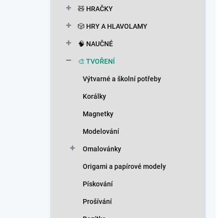
🧸 HRAČKY
🎲 HRY A HLAVOLAMY
🧠 NAUČNÉ
🎨 TVOŘENÍ
Výtvarné a školní potřeby
Korálky
Magnetky
Modelování
Omalovánky
Origami a papírové modely
Pískování
Prošívání