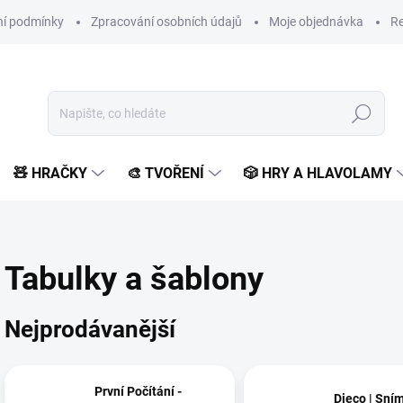
í podmínky
Zpracování osobních údajů
Moje objednávka
Re
Hledat
🧸 HRAČKY
🎨 TVOŘENÍ
🎲 HRY A HLAVOLAMY
Tabulky a šablony
Nejprodávanější
První Počítání -
Djeco | Sní