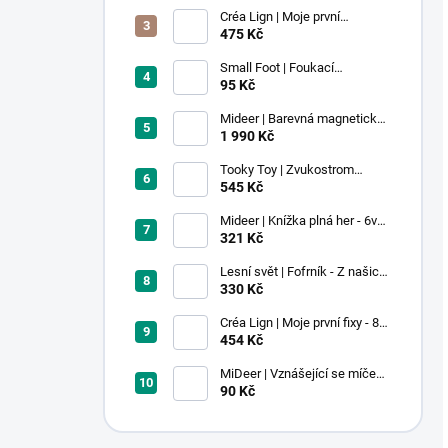
Créa Lign | Moje první
voskovky - 9 ks
475 Kč
Small Foot | Foukací
lokomotiva s balonkem 1 ks
95 Kč
Mideer | Barevná magnetická
stavebnice - 100 ks
1 990 Kč
Tooky Toy | Zvukostrom
Pastel
545 Kč
Mideer | Knížka plná her - 6v1 -
Dobrodružství v muzeu
321 Kč
Lesní svět | Fofrník - Z našich
lesů
330 Kč
Créa Lign | Moje první fixy - 8
ks
454 Kč
MiDeer | Vznášející se míček -
červený
90 Kč