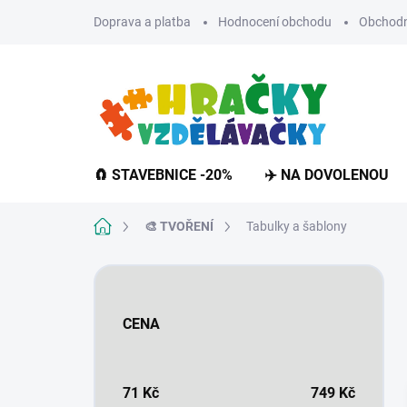
Přejít
Doprava a platba
Hodnocení obchodu
Obchodn
na
obsah
🧲 STAVEBNICE -20%
✈️ NA DOVOLENOU
Domů
🎨 TVOŘENÍ
Tabulky a šablony
P
o
s
CENA
t
r
a
n
71
Kč
749
Kč