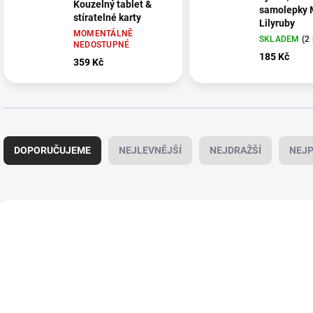
Kouzelný tablet &
samolepky 
stíratelné karty
Lilyruby
MOMENTÁLNĚ
SKLADEM
(2
NEDOSTUPNÉ
185 Kč
359 Kč
Ř
a
DOPORUČUJEME
NEJLEVNĚJŠÍ
NEJDRAŽŠÍ
NEJP
z
e
n
í
V
p
ý
NOVINKA
r
p
o
i
d
s
u
p
k
r