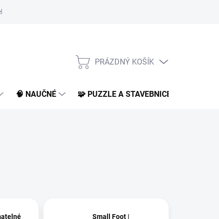
klamace a vrácení
O nás
BLOG
PRÁZDNÝ KOŠÍK
NÁKUPNÍ
KOŠÍK
🧠 NAUČNÉ
🧩 PUZZLE A STAVEBNICE
📚 KNI
matelné
Small Foot |