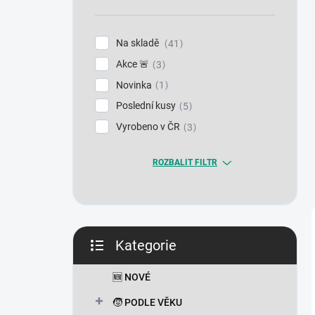
n
í
p
Na skladě
41
a
Akce 🚨
n
3
e
Novinka
1
l
Poslední kusy
5
Vyrobeno v ČR
3
ROZBALIT FILTR
Kategorie
Přeskočit
kategorie
🆕 NOVÉ
🧒 PODLE VĚKU