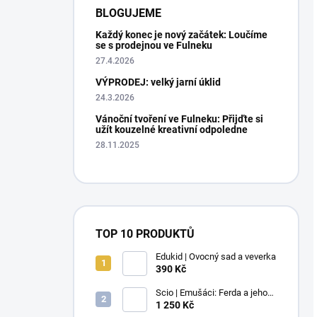
BLOGUJEME
Každý konec je nový začátek: Loučíme
se s prodejnou ve Fulneku
27.4.2026
VÝPRODEJ: velký jarní úklid
24.3.2026
Vánoční tvoření ve Fulneku: Přijďte si
užít kouzelné kreativní odpoledne
28.11.2025
TOP 10 PRODUKTŮ
Edukid | Ovocný sad a veverka
390 Kč
Scio | Emušáci: Ferda a jeho
mouchy (1. díl)
1 250 Kč