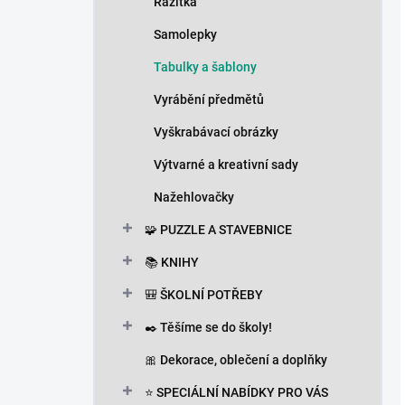
Razítka
Samolepky
Tabulky a šablony
Vyrábění předmětů
Vyškrabávací obrázky
Výtvarné a kreativní sady
Nažehlovačky
🧩 PUZZLE A STAVEBNICE
📚 KNIHY
🎒 ŠKOLNÍ POTŘEBY
✒️ Těšíme se do školy!
🎀 Dekorace, oblečení a doplňky
⭐ SPECIÁLNÍ NABÍDKY PRO VÁS