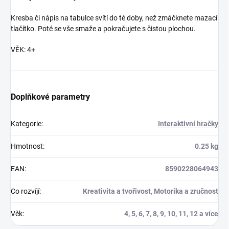
Kresba či nápis na tabulce svítí do té doby, než zmáčknete mazací
tlačítko. Poté se vše smaže a pokračujete s čistou plochou.
VĚK: 4+
Doplňkové parametry
Kategorie
:
Interaktivní hračky
Hmotnost
:
0.25 kg
EAN
:
8590228064943
Co rozvíjí
:
Kreativita a tvořivost, Motorika a zručnost
Věk
:
4, 5, 6, 7, 8, 9, 10, 11, 12 a více