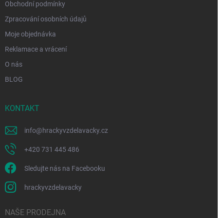
Obchodní podmínky
Zpracování osobních údajů
Moje objednávka
Reklamace a vrácení
O nás
BLOG
KONTAKT
info
@
hrackyvzdelavacky.cz
+420 731 445 486
Sledujte nás na Facebooku
hrackyvzdelavacky
NAŠE PRODEJNA