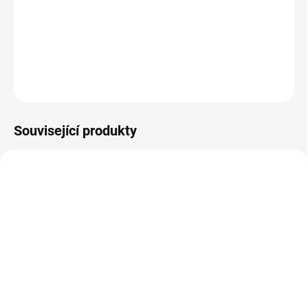
Kreslete bez papíru a tužky - až se na obrázek či vzkaz vynadíváte,
stisknete tlačítko a je pryč! || Od 4 let
DETAILNÍ INFORMACE
ZEPTAT SE
HLÍDACÍ PES
Související produkty
SKLADEM
(1 KS)
MOMENTÁLNĚ NEDOSTUPNÉ
Albi | Kouzelné čtení -
Albi | Kouzelné čtení -