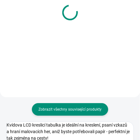
kniha Když roboti
minikniha Krtkovy
brebentí
příběhy
367 Kč
245 Kč
Do košíku
Detail
Unikátní řada kouzelného čtení s
Unikátní řada kouzelného čtení s
elektronickou tužkou. || Věk 3+
elektronickou tužkou. Miniknihy
jsou vhodné pro naše nejmenší. ||
Věk 2+
Zobrazit všechny související produkty
Kvídova LCD kreslicí tabulka je ideální na kreslení, psaní vzkazů
a hraní malovacích her, aniž byste potřebovali papír - perfektní je
tak zejména na cesty!