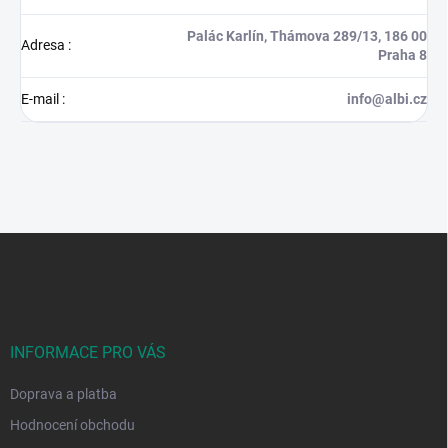
Palác Karlín, Thámova 289/13, 186 00
Adresa
:
Praha 8
E-mail
:
info@albi.cz
Z
á
p
a
t
í
INFORMACE PRO VÁS
Doprava a platba
Hodnocení obchodu