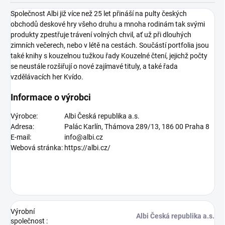
Společnost Albi již více než 25 let přináší na pulty českých
obchodů deskové hry všeho druhu a mnoha rodinám tak svými
produkty zpestřuje trávení volných chvil, ať už při dlouhých
zimních večerech, nebo v létě na cestách. Součástí portfolia jsou
také knihy s kouzelnou tužkou řady Kouzelné čtení, jejichž počty
se neustále rozšiřují o nové zajímavé tituly, a také řada
vzdělávacích her Kvído.
Informace o výrobci
Výrobce:
Albi Česká republika a.s.
Adresa:
Palác Karlín, Thámova 289/13, 186 00 Praha 8
E-mail:
info@albi.cz
Webová stránka:
https://albi.cz/
Výrobní
Albi Česká republika a.s.
společnost
: