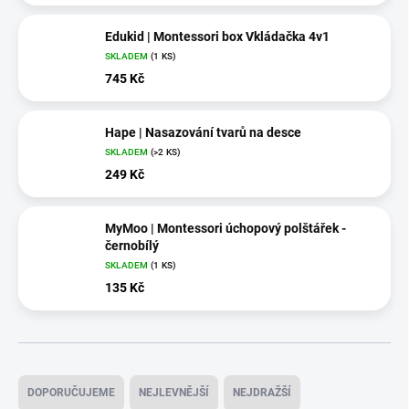
Edukid | Montessori box Vkládačka 4v1
SKLADEM
(1 KS)
745 Kč
Hape | Nasazování tvarů na desce
SKLADEM
(>2 KS)
249 Kč
MyMoo | Montessori úchopový polštářek -
černobílý
SKLADEM
(1 KS)
135 Kč
Ř
a
DOPORUČUJEME
NEJLEVNĚJŠÍ
NEJDRAŽŠÍ