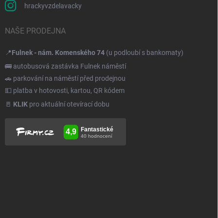
hrackyvzdelavacky
NAŠE PRODEJNA
📍
Fulnek - nám. Komenského 74
(u podloubí s bankomaty)
🚌 autobusová zastávka Fulnek náměstí
🚗 parkování na náměstí před prodejnou
💵 platba v hotovosti, kartou, QR kódem
🚪
KLIK
pro aktuální otevírací dobu