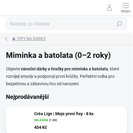
Přejít
na
obsah
Hledat
🎄 TIPY NA DÁRKY
Miminka a batolata (0–2 roky)
Objevte
vánoční dárky a hračky pro miminka a batolata
, které
rozvíjejí smysly a podporují první krůčky. Perfektní volba pro
bezpečnou a zábavnou hru od narození.
Nejprodávanější
Créa Lign | Moje první fixy - 8 ks
SKLADEM
(1 KS)
454 Kč