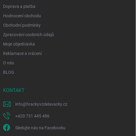
i
Doprava a platba
s
u
Hodnocení obchodu
Obchodní podmínky
Zpracování osobních údajů
Moje objednávka
Reklamace a vrácení
O nás
BLOG
KONTAKT
info
@
hrackyvzdelavacky.cz
+420 731 445 486
Sledujte nás na Facebooku