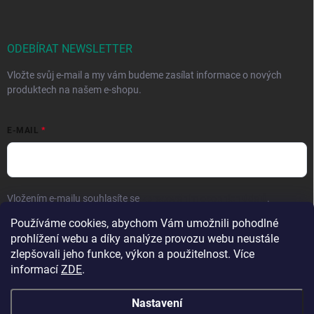
ODEBÍRAT NEWSLETTER
Vložte svůj e-mail a my vám budeme zasílat informace o nových
produktech na našem e-shopu.
E-MAIL
Vložením e-mailu souhlasíte se
zpracováním osobních údajů
.
Používáme cookies, abychom Vám umožnili pohodlné
Přihlásit se
prohlížení webu a díky analýze provozu webu neustále
zlepšovali jeho funkce, výkon a použitelnost. Více
informací
ZDE
.
Nastavení