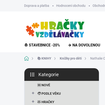
Přejít
Doprava a platba
Hodnocení obchodu
Obchodn
na
obsah
🧲 STAVEBNICE -20%
✈️ NA DOVOLENOU
Domů
📚 KNIHY
Knížky pro děti
Nathalie 
P
Kategorie
o
Přeskočit
s
kategorie
t
🆕 NOVÉ
r
🧒 PODLE VĚKU
a
n
🧸 HRAČKY