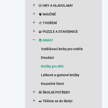
n
🎲 HRY A HLAVOLAMY
í
p
🧠 NAUČNÉ
a
n
🎨 TVOŘENÍ
e
🧩 PUZZLE A STAVEBNICE
l
📚 KNIHY
Vzdělávací knihy pro rodiče
Emušáci
Knížky pro děti
Látkové a gumové knížky
Kouzelné čtení
🎒 ŠKOLNÍ POTŘEBY
✒️ Těšíme se do školy!