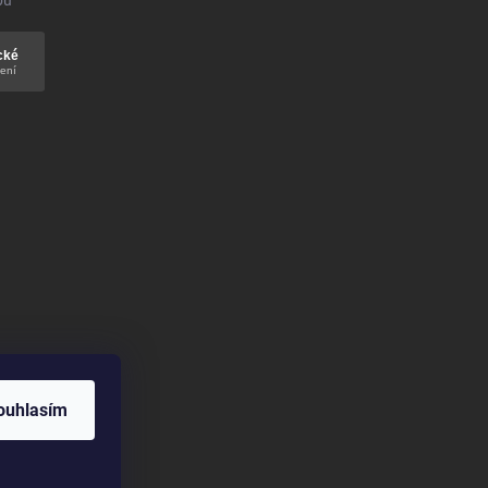
bu
ouhlasím