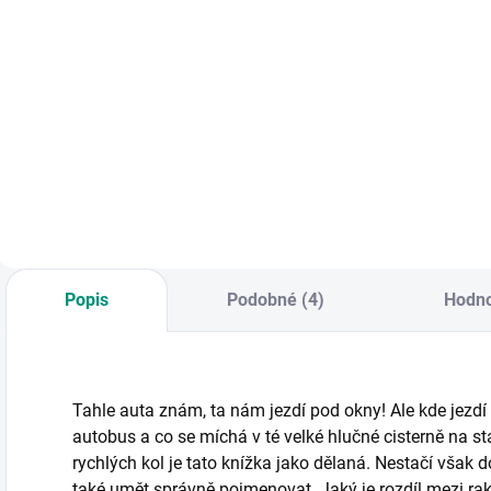
Do košíku
Do košíku
KNIHA: Vyvíjej
Unikátní řada
R
různé typy
kouzelného čtení s
d
nechutného slizu,
elektronickou
z
odstraň skořápku z
tužkou. || Věk 3+
D
vajíčka bez
f
rozbíjení, nech
v
narůst kus mýdla
d
do obřích rozměrů
atd. Vše vědecky
Popis
Podobné (4)
Hodno
vysvětleno. | Od 8
let
Tahle auta znám, ta nám jezdí pod okny! Ale kde jezd
autobus a co se míchá v té velké hlučné cisterně na 
rychlých kol je tato knížka jako dělaná. Nestačí však d
také umět správně pojmenovat. Jaký je rozdíl mezi rak