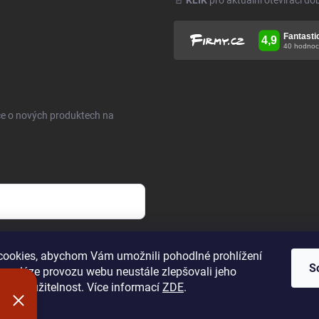
🚪
KLIK
pro aktuální otevírací do
ce o nových produktech na
h údajů
.
ookies, abychom Vám umožnili pohodlné prohlížení
S
 analýze provozu webu neustále zlepšovali jeho
n a použitelnost. Více informací
ZDE
.