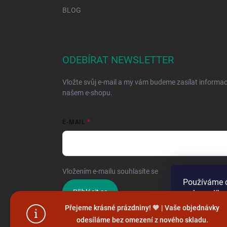
BLOG
ODEBÍRAT NEWSLETTER
Vložte svůj e-mail a my vám budeme zasílat informa
našem e-shopu.
E-MAIL
Vložením e-mailu souhlasíte se
zpracováním osobníc
Používáme c
Přihlásit se
webu a díky
funkce, výko
Přejeme krásné prázdniny! 🧡 | Vaše objednávky
odesíláme bez omezení z nového skladu.