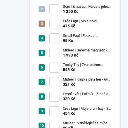
Scio | Emušáci: Ferda a jeho
mouchy (1. díl)
1 250 Kč
Créa Lign | Moje první
voskovky - 9 ks
475 Kč
Small Foot | Foukací
lokomotiva s balonkem 1 ks
95 Kč
Mideer | Barevná magnetická
stavebnice - 100 ks
1 990 Kč
Tooky Toy | Zvukostrom
Pastel
545 Kč
Mideer | Knížka plná her - 6v1 -
Dobrodružství v muzeu
321 Kč
Lesní svět | Fofrník - Z našich
lesů
330 Kč
Créa Lign | Moje první fixy - 8
ks
454 Kč
MiDeer | Vznášející se míček -
červený