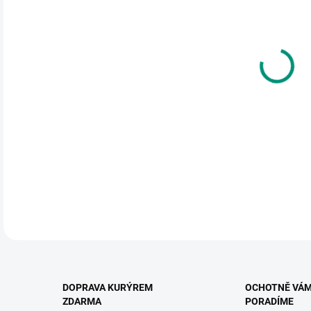
cena
MŮŽ
DO:
12.
MOŽ
KNIH
kole
DETA
DOPRAVA KURÝREM
OCHOTNĚ VÁ
ZDARMA
PORADÍME