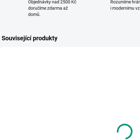
Objednávky nad 2500 Kč
Rozumíme hrá
doručíme zdarma až
i modernímu vz
domů.
Související produkty
POSLEDNÍ KUSY
SKLADEM
SKLADEM
(1 KS)
(>2 KS)
Kris
Albi | Kouzelné
A
Hirschmann |
čtení -
Fakt slizká a
minikniha
f
smradlavá
Povolání -
99 Kč
226 Kč
a
kniha pokusů
Lékař