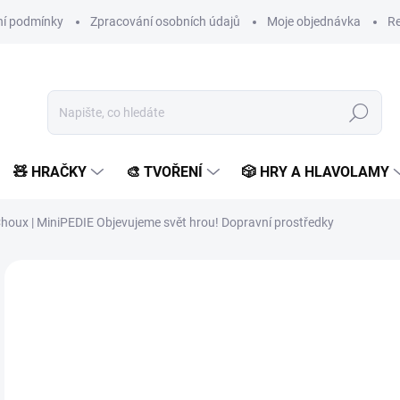
í podmínky
Zpracování osobních údajů
Moje objednávka
Re
Hledat
🧸 HRAČKY
🎨 TVOŘENÍ
🎲 HRY A HLAVOLAMY
Choux | MiniPEDIE Objevujeme svět hrou! Dopravní prostředky
Neohodnoceno
Podrobnosti hodnocení
ZNAČKA:
SVOJTKA & C
POSLEDNÍ KUSY
2
250
Měr
SK