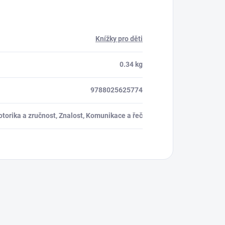
Knížky pro děti
0.34 kg
9788025625774
torika a zručnost, Znalost, Komunikace a řeč