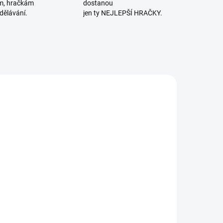
m, hračkám
dostanou
dělávání.
jen ty NEJLEPŠÍ HRAČKY.
ČERNOBÍLÉ
SKLADEM
MOMENTÁLNĚ
(2 KS)
NEDOSTUPNÉ
Vysoce
lbi | Kvído -
kontrastní
Roztančené
leporelo:
ixy - Písmena
Dobrou noc!
87 Kč
 čísla 6+
245 Kč