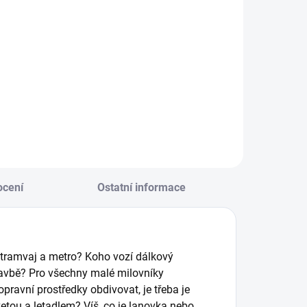
Do košíku
Detail
Vysoce kontrastní
oztančené fixy učí
leporela, která jsou
ěti kreslit a psát
speciálně navržena
ábavnou formou.
tak, aby
íky mazatelným
stimulovala
ixům je mohou
rozvíjející se očka
yplňovat stále
děťátka. || Od
okola. || Od 4 let
narození
cení
Ostatní informace
í tramvaj a metro? Koho vozí dálkový
stavbě? Pro všechny malé milovníky
opravní prostředky obdivovat, je třeba je
etou a letadlem? Víš, co je lanovka nebo