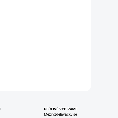
:
EME DORUČIT
8.2026
NOSTI DORUČENÍ
−
+
Přidat do košíku
A: Objevujte svět hrou se zábavným leporelem s otočným
čkem! || Od 1 roku
ILNÍ INFORMACE
ZEPTAT SE
HLÍDACÍ PES
M
PEČLIVĚ VYBÍRÁME
Mezi vzdělávačky se