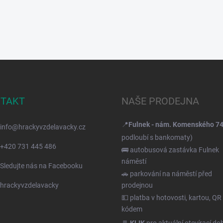
TAKT
NAŠE PRODEJNA
📍
Fulnek - nám. Komenského 7
info
@
hrackyvzdelavacky.cz
podloubí s bankomaty)
+420 731 445 486
🚌 autobusová zastávka Fulnek
náměstí
Sledujte nás na Facebooku
🚗 parkování na náměstí před
hrackyvzdelavacky
prodejnou
💵 platba v hotovosti, kartou, QR
kódem