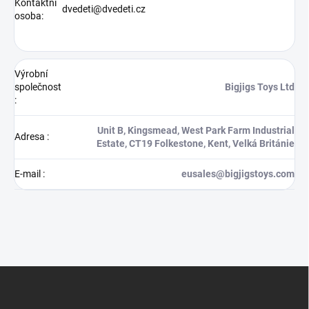
Kontaktní
dvedeti@dvedeti.cz
osoba:
Výrobní
společnost
Bigjigs Toys Ltd
:
Unit B, Kingsmead, West Park Farm Industrial
Adresa
:
Estate, CT19 Folkestone, Kent, Velká Británie
E-mail
:
eusales@bigjigstoys.com
Z
á
p