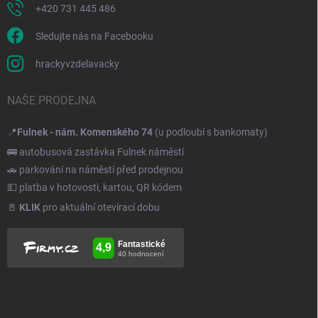
+420 731 445 486
Sledujte nás na Facebooku
hrackyvzdelavacky
NAŠE PRODEJNA
📍
Fulnek - nám. Komenského 74
(u podloubí s bankomaty)
🚌 autobusová zastávka Fulnek náměstí
🚗 parkování na náměstí před prodejnou
💵 platba v hotovosti, kartou, QR kódem
🚪
KLIK
pro aktuální otevírací dobu