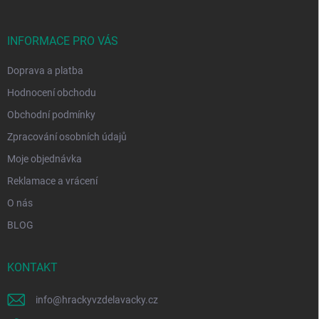
a
t
í
INFORMACE PRO VÁS
Doprava a platba
Hodnocení obchodu
Obchodní podmínky
Zpracování osobních údajů
Moje objednávka
Reklamace a vrácení
O nás
BLOG
KONTAKT
info
@
hrackyvzdelavacky.cz