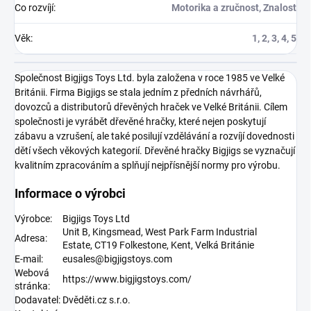
Co rozvíjí
:
Motorika a zručnost, Znalost
Věk
:
1, 2, 3, 4, 5
Společnost Bigjigs Toys Ltd. byla založena v roce 1985 ve Velké
Británii. Firma Bigjigs se stala jedním z předních návrhářů,
dovozců a distributorů dřevěných hraček ve Velké Británii. Cílem
společnosti je vyrábět dřevěné hračky, které nejen poskytují
zábavu a vzrušení, ale také posilují vzdělávání a rozvíjí dovednosti
dětí všech věkových kategorií. Dřevěné hračky Bigjigs se vyznačují
kvalitním zpracováním a splňují nejpřísnější normy pro výrobu.
Informace o výrobci
Výrobce:
Bigjigs Toys Ltd
Unit B, Kingsmead, West Park Farm Industrial
Adresa:
Estate,
CT19 Folkestone, Kent,
Velká Británie
E-mail:
eusales@bigjigstoys.com
Webová
https://www.bigjigstoys.com/
stránka:
Dodavatel:
Dvěděti.cz s.r.o.