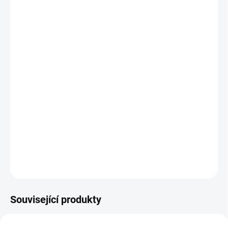
cena:
MŮŽEME
DORUČIT DO:
11.8.2026
MOŽNOSTI
DORUČENÍ
−
+
Přidat do košíku
Životní cyklus žáby v důmyslné vrstvené skládačce! || Od 18
měsíců
DETAILNÍ INFORMACE
ZEPTAT SE
HLÍDACÍ PES
Související produkty
POSLEDNÍ KUSY
POSLEDNÍ KUSY