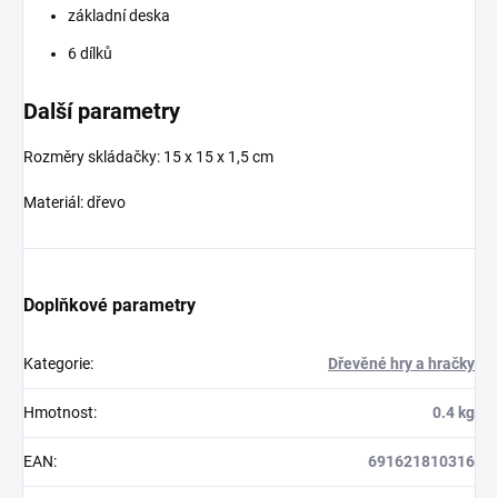
základní deska
6 dílků
Další parametry
Rozměry skládačky: 15 x 15 x 1,5 cm
Materiál: dřevo
Doplňkové parametry
Kategorie
:
Dřevěné hry a hračky
Hmotnost
:
0.4 kg
EAN
:
691621810316