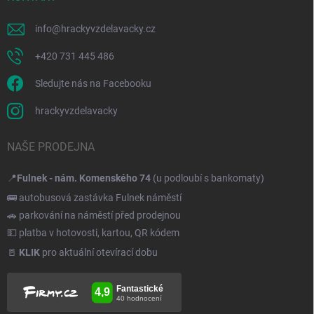
info
@
hrackyvzdelavacky.cz
+420 731 445 486
Sledujte nás na Facebooku
hrackyvzdelavacky
NAŠE PRODEJNA
📍
Fulnek - nám. Komenského 74
(u podloubí s bankomaty)
🚌 autobusová zastávka Fulnek náměstí
🚗 parkování na náměstí před prodejnou
💵 platba v hotovosti, kartou, QR kódem
🚪
KLIK
pro aktuální otevírací dobu