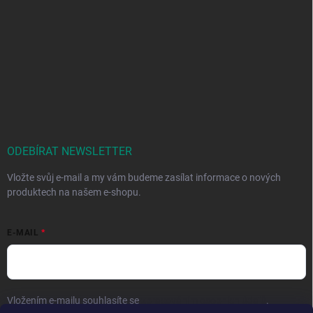
ODEBÍRAT NEWSLETTER
Vložte svůj e-mail a my vám budeme zasílat informace o nových
produktech na našem e-shopu.
E-MAIL
Vložením e-mailu souhlasíte se
zpracováním osobních údajů
.