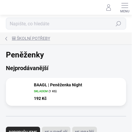
Přejít
na
obsah
Hledat
🎒 ŠKOLNÍ POTŘEBY
Peněženky
Nejprodávanější
BAAGL | Peněženka Night
SKLADEM
(1 KS)
192 Kč
Ř
a