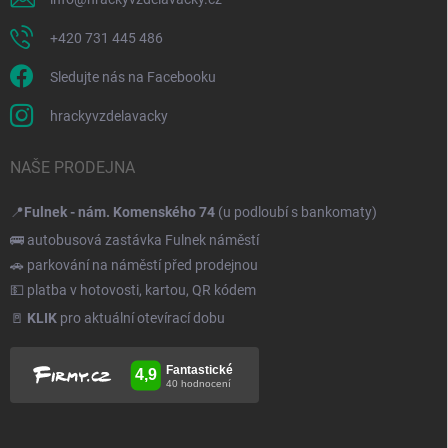
+420 731 445 486
Sledujte nás na Facebooku
hrackyvzdelavacky
NAŠE PRODEJNA
📍
Fulnek - nám. Komenského 74
(u podloubí s bankomaty)
🚌 autobusová zastávka Fulnek náměstí
🚗 parkování na náměstí před prodejnou
💵 platba v hotovosti, kartou, QR kódem
🚪
KLIK
pro aktuální otevírací dobu