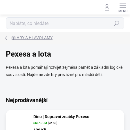
Přejít
na
obsah
Hledat
🎲 HRY A HLAVOLAMY
Pexesa a lota
Pexesa a lota pomáhají rozvíjet zejména paměť a základní logické
souvislosti. Najdeme zde hry převážně pro mladší děti.
Nejprodávanější
Dino | Dopravní značky Pexeso
SKLADEM
(>2 KS)
129 Kč