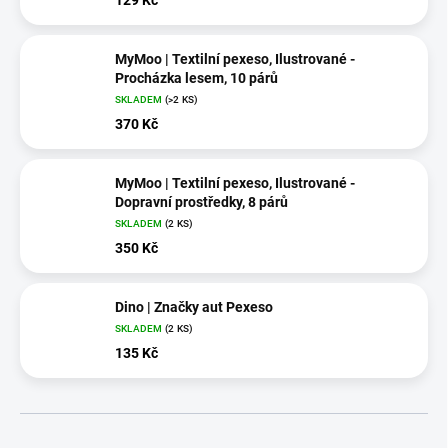
MyMoo | Textilní pexeso, Ilustrované -
Procházka lesem, 10 párů
SKLADEM
(>2 KS)
370 Kč
MyMoo | Textilní pexeso, Ilustrované -
Dopravní prostředky, 8 párů
SKLADEM
(2 KS)
350 Kč
Dino | Značky aut Pexeso
SKLADEM
(2 KS)
135 Kč
Ř