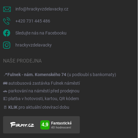
info
@
hrackyvzdelavacky.cz
+420 731 445 486
Sledujte nás na Facebooku
hrackyvzdelavacky
NAŠE PRODEJNA
📍
Fulnek - nám. Komenského 74
(u podloubí s bankomaty)
🚌 autobusová zastávka Fulnek náměstí
🚗 parkování na náměstí před prodejnou
💵 platba v hotovosti, kartou, QR kódem
🚪
KLIK
pro aktuální otevírací dobu