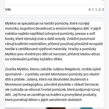
Věk
:
0-1, 1, 2, 3
MyMoo se specializuje na textilní pomůcky, které rozvíjejí
motoriku, kognitivní dovednosti a emoční inteligenci dětí. V jejich
nabídce najdete například úchopové pomůcky, pexesa a soft
booky, které stimulují zrak a další smysly. Zvláštní pozornost
věnují kvalitním materiálům, přičemž používají převážně evropské
textilie a certifikované výplňové materiály. Hračky a pomůcky
MyMoo jsou vhodné pro děti od narození, přičemž kladou důraz
na individuální potřeby každého dítěte.
Značka MyMoo, kterou založila Juliána Weigelová, vznikla úplně
spontánně – z potřeby vyrobit Montessori pomůcky pro vlastní
dítě a přátele. Juliána, která má dlouholeté zkušenosti s
Montessori pedagogikou, původně působila v oblasti farmacie,
ale rozhodla se věnovat tvorbě pomůcek, které podporují rozvoj
dětí. Její firma se zaměřuje na kvalitní a promyšlené produkty,
které pomáhají dětem v jejich senzitivních obdobích.