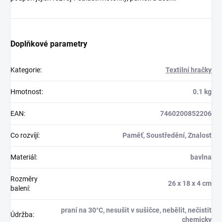
Doplňkové parametry
Kategorie
:
Textilní hračky
Hmotnost
:
0.1 kg
EAN
:
7460200852206
Co rozvíjí
:
Paměť, Soustředění, Znalost
Materiál
:
bavlna
Rozměry
26 x 18 x 4 cm
balení
:
praní na 30°C, nesušit v sušičce, nebělit, nečistit
Údržba
:
chemicky