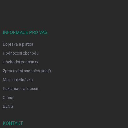
Z
á
p
a
t
í
INFORMACE PRO VÁS
Doprava a platba
Hodnocení obchodu
Obchodní podmínky
Zpracování osobních údajů
Moje objednávka
Reklamace a vrácení
O nás
BLOG
KONTAKT