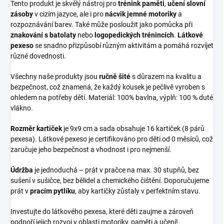
Tento produkt je skvělý nástroj pro
trénink paměti
,
učení slovní
zásoby
v cizím jazyce, ale i pro
nácvik jemné motoriky
a
rozpoznávání barev. Také může posloužit jako pomůcka při
znakování s batolaty
nebo
logopedických trénincích
.
Látkové
pexeso
se snadno přizpůsobí různým aktivitám a pomáhá rozvíjet
různé dovednosti.
Všechny naše produkty jsou
ručně šité
s důrazem na kvalitu a
bezpečnost, což znamená, že každý kousek je pečlivě vyroben s
ohledem na potřeby dětí. Materiál: 100% bavlna, výplň: 100 % duté
vlákno.
Rozměr kartiček
je 9x9 cm a sada obsahuje 16 kartiček (8 párů
pexesa). Látkové pexeso je certifikováno pro děti od 0 měsíců, což
zaručuje jeho bezpečnost a vhodnost i pro nejmenší.
Údržba
je jednoduchá – prát v pračce na max. 30 stupňů, bez
sušení v sušičce, bez bělidel a chemického čištění. Doporučujeme
prát v
pracím pytlíku
, aby kartičky zůstaly v perfektním stavu.
Investujte do látkového pexesa, které děti zaujme a zároveň
podpoří jejich rozvoj v oblasti motoriky, paměti a učení!