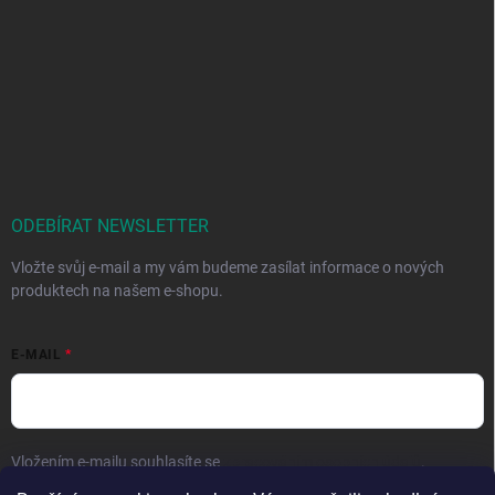
ODEBÍRAT NEWSLETTER
Vložte svůj e-mail a my vám budeme zasílat informace o nových
produktech na našem e-shopu.
E-MAIL
Vložením e-mailu souhlasíte se
zpracováním osobních údajů
.