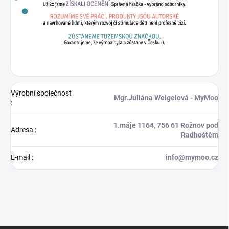
Výrobní společnost
Mgr.Juliána Weigelová - MyMoo
:
1.máje 1164, 756 61 Rožnov pod
Adresa
:
Radhoštěm
E-mail
:
info@mymoo.cz