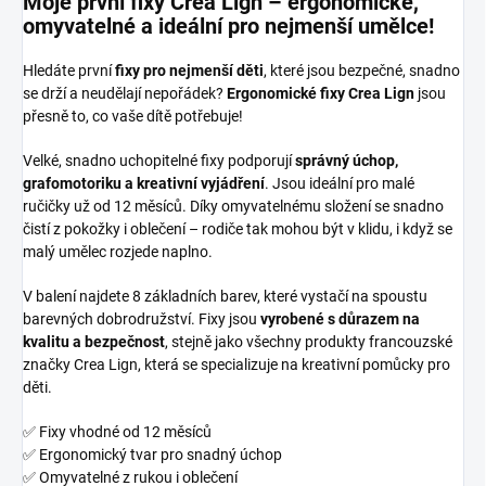
Moje první fixy Crea Lign – ergonomické,
omyvatelné a ideální pro nejmenší umělce!
Hledáte první
fixy pro nejmenší děti
, které jsou bezpečné, snadno
se drží a neudělají nepořádek?
Ergonomické fixy Crea Lign
jsou
přesně to, co vaše dítě potřebuje!
Velké, snadno uchopitelné fixy podporují
správný úchop,
grafomotoriku a kreativní vyjádření
. Jsou ideální pro malé
ručičky už od 12 měsíců. Díky omyvatelnému složení se snadno
čistí z pokožky i oblečení – rodiče tak mohou být v klidu, i když se
malý umělec rozjede naplno.
V balení najdete 8 základních barev, které vystačí na spoustu
barevných dobrodružství. Fixy jsou
vyrobené s důrazem na
kvalitu a bezpečnost
, stejně jako všechny produkty francouzské
značky Crea Lign, která se specializuje na kreativní pomůcky pro
děti.
✅ Fixy vhodné od 12 měsíců
✅ Ergonomický tvar pro snadný úchop
✅ Omyvatelné z rukou i oblečení