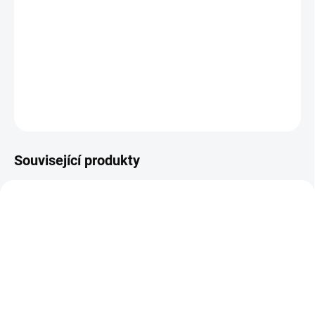
Ergonomické a omyvatelné fixy pro nejmenší výtvarníky. Podporují
kreativitu, správný úchop a grafomotoriku. Balení obsahuje 8
barev. || Od 12 měsíců
DETAILNÍ INFORMACE
ZEPTAT SE
HLÍDACÍ PES
Související produkty
SKLADEM
SKLADEM
(>2 KS)
(1 KS)