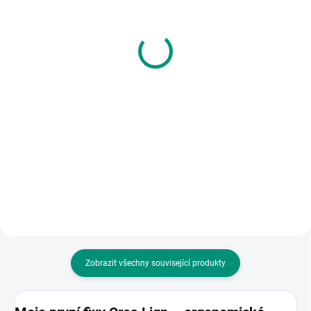
Carioca | Akvarelové fixy,
Colorino | Dekorační
12 ks
lepidlo třpytkové Duha -
6 barev
96 Kč
55 Kč
Do košíku
Do košíku
Podpořte svou kreativitu s
akvarelovými fixy! Jasné barvy,
Sada 6 per s metalickými
odolný hrot a kouzlo malby
třpytkami, které jsou laděni do
štětcem v jednom. || Od 3 let
světlých barev duhy. || Od 4 let
Zobrazit všechny související produkty