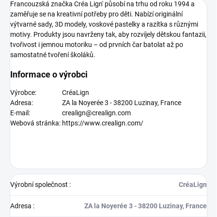
Francouzská značka Créa Lign' působí na trhu od roku 1994 a
zaměřuje se na kreativní potřeby pro děti. Nabízí originální
výtvarné sady, 3D modely, voskové pastelky a razítka s různými
motivy. Produkty jsou navrženy tak, aby rozvíjely dětskou fantazii,
tvořivost i jemnou motoriku – od prvních čar batolat až po
samostatné tvoření školáků.
Informace o výrobci
Výrobce:
CréaLign
Adresa:
ZA la Noyerée 3 - 38200 Luzinay, France
E-mail:
crealign@crealign.com
Webová stránka:
https://www.crealign.com/
Výrobní společnost
:
CréaLign
Adresa
:
ZA la Noyerée 3 - 38200 Luzinay, France