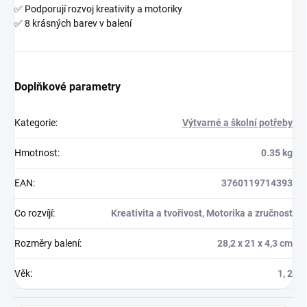
✅ Podporují rozvoj kreativity a motoriky
✅ 8 krásných barev v balení
Doplňkové parametry
Kategorie
:
Výtvarné a školní potřeby
Hmotnost
:
0.35 kg
EAN
:
3760119714393
Co rozvíjí
:
Kreativita a tvořivost, Motorika a zručnost
Rozměry balení
:
28,2 x 21 x 4,3 cm
Věk
:
1, 2