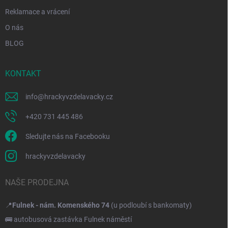
Reklamace a vrácení
O nás
BLOG
KONTAKT
info
@
hrackyvzdelavacky.cz
+420 731 445 486
Sledujte nás na Facebooku
hrackyvzdelavacky
NAŠE PRODEJNA
📍
Fulnek - nám. Komenského 74
(u podloubí s bankomaty)
🚌 autobusová zastávka Fulnek náměstí