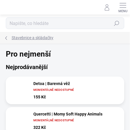
Přejít
na
obsah
Hledat
Stavebnice a skládačky
Pro nejmenší
Nejprodávanější
Detoa | Barevná věž
MOMENTÁLNĚ NEDOSTUPNÉ
155 Kč
Quercetti | Momy Soft Happy Animals
MOMENTÁLNĚ NEDOSTUPNÉ
322 Kč