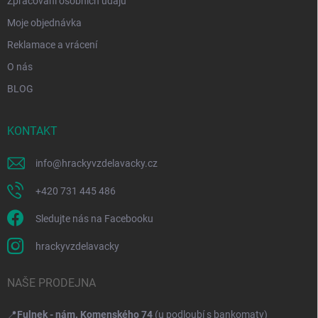
Zpracování osobních údajů
Moje objednávka
Reklamace a vrácení
O nás
BLOG
KONTAKT
info
@
hrackyvzdelavacky.cz
+420 731 445 486
Sledujte nás na Facebooku
hrackyvzdelavacky
NAŠE PRODEJNA
📍
Fulnek - nám. Komenského 74
(u podloubí s bankomaty)