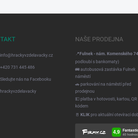
TAKT
NAŠE PRODEJNA
📍
Fulnek - nám. Komenského 7
info
@
hrackyvzdelavacky.cz
podloubí s bankomaty)
+420 731 445 486
🚌 autobusová zastávka Fulnek
náměstí
Sledujte nás na Facebooku
🚗 parkování na náměstí před
hrackyvzdelavacky
prodejnou
💵 platba v hotovosti, kartou, QR
kódem
🚪
KLIK
pro aktuální otevírací do