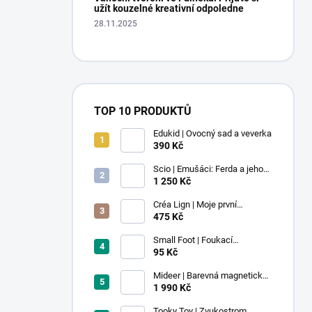
užít kouzelné kreativní odpoledne
28.11.2025
TOP 10 PRODUKTŮ
Edukid | Ovocný sad a veverka
390 Kč
Scio | Emušáci: Ferda a jeho
mouchy (1. díl)
1 250 Kč
Créa Lign | Moje první
voskovky - 9 ks
475 Kč
Small Foot | Foukací
lokomotiva s balonkem 1 ks
95 Kč
Mideer | Barevná magnetická
stavebnice - 100 ks
1 990 Kč
Tooky Toy | Zvukostrom