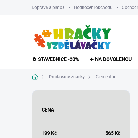
Přejít
Doprava a platba
Hodnocení obchodu
Obchodn
na
obsah
🧲 STAVEBNICE -20%
✈️ NA DOVOLENOU
Domů
Prodávané značky
Clementoni
P
o
s
CENA
t
r
a
n
199
Kč
565
Kč