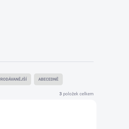
RODÁVANĚJŠÍ
ABECEDNĚ
3
položek celkem