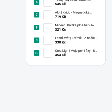
Pastel
545 Kč
Albi | Kvído - Magnetická
zvířátka: Farma
719 Kč
Mideer | Knížka plná her - 6v1 -
Dobrodružství v muzeu
321 Kč
Lesní svět | Fofrník - Z našich
lesů
330 Kč
Créa Lign | Moje první fixy - 8
ks
454 Kč