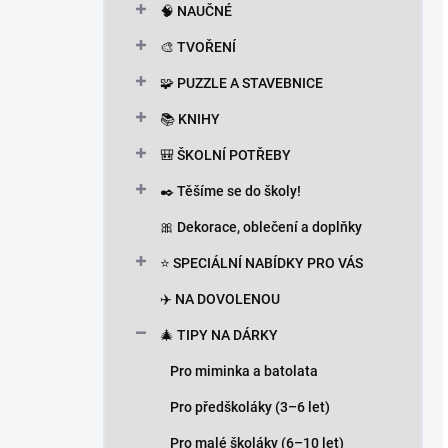
🧠 NAUČNÉ
🎨 TVOŘENÍ
🧩 PUZZLE A STAVEBNICE
📚 KNIHY
🎒 ŠKOLNÍ POTŘEBY
✒️ Těšíme se do školy!
🎀 Dekorace, oblečení a doplňky
⭐ SPECIÁLNÍ NABÍDKY PRO VÁS
✈️ NA DOVOLENOU
🎄 TIPY NA DÁRKY
Pro miminka a batolata
Pro předškoláky (3–6 let)
Pro malé školáky (6–10 let)