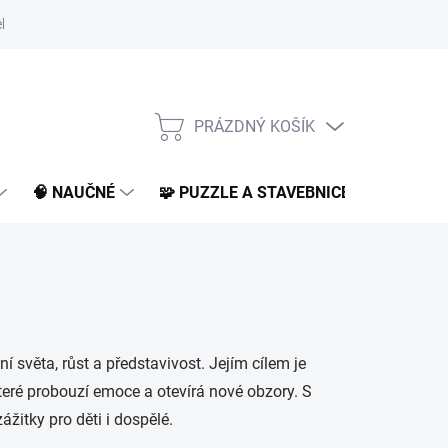
klamace a vrácení
O nás
BLOG
PRÁZDNÝ KOŠÍK
NÁKUPNÍ
KOŠÍK
🧠 NAUČNÉ
🧩 PUZZLE A STAVEBNICE
📚 KNI
 světa, růst a představivost. Jejím cílem je
které probouzí emoce a otevírá nové obzory. S
ážitky pro děti i dospělé.