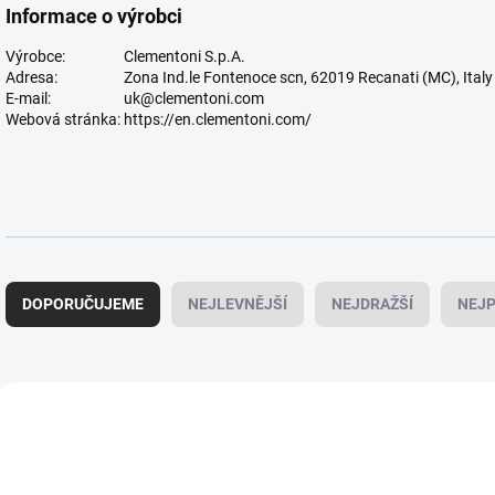
Informace o výrobci
Výrobce:
Clementoni S.p.A.
Adresa:
Zona Ind.le Fontenoce scn, 62019 Recanati (MC), Italy
E-mail:
uk@clementoni.com
Webová stránka:
https://en.clementoni.com/
Ř
a
DOPORUČUJEME
NEJLEVNĚJŠÍ
NEJDRAŽŠÍ
NEJP
z
e
n
í
V
p
ý
r
p
o
i
d
s