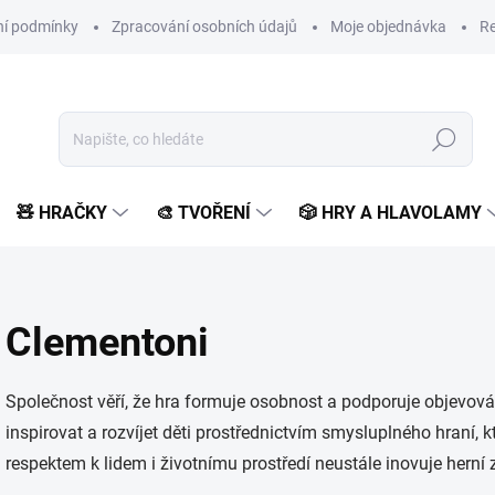
í podmínky
Zpracování osobních údajů
Moje objednávka
Re
Hledat
🧸 HRAČKY
🎨 TVOŘENÍ
🎲 HRY A HLAVOLAMY
Clementoni
Společnost věří, že hra formuje osobnost a podporuje objevování
inspirovat a rozvíjet děti prostřednictvím smysluplného hraní, 
respektem k lidem i životnímu prostředí neustále inovuje herní z