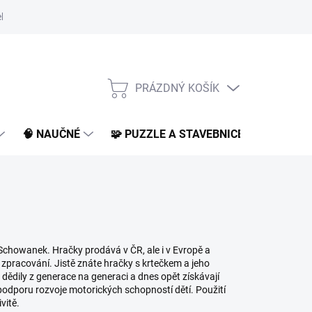
klamace a vrácení
O nás
BLOG
PRÁZDNÝ KOŠÍK
NÁKUPNÍ
KOŠÍK
🧠 NAUČNÉ
🧩 PUZZLE A STAVEBNICE
📚 KNI
Schowanek. Hračky prodává v ČR, ale i v Evropě a
ho zpracování. Jistě znáte hračky s krtečkem a jeho
 dědily z generace na generaci a dnes opět získávají
h podporu rozvoje motorických schopností dětí. Použití
vitě.