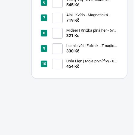
Pastel
545 Kč
Albi | Kvído - Magnetická
zvířátka: Farma
719 Kč
Mideer | Knížka plná her - 6v1 -
Dobrodružství v muzeu
321 Kč
Lesní svět | Fofrník - Z našich
lesů
330 Kč
Créa Lign | Moje první fixy - 8
ks
454 Kč