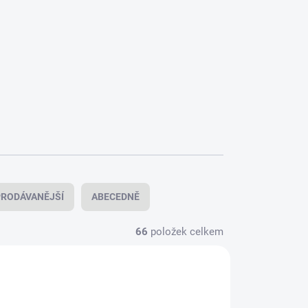
RODÁVANĚJŠÍ
ABECEDNĚ
66
položek celkem
VYROBENO V ČR