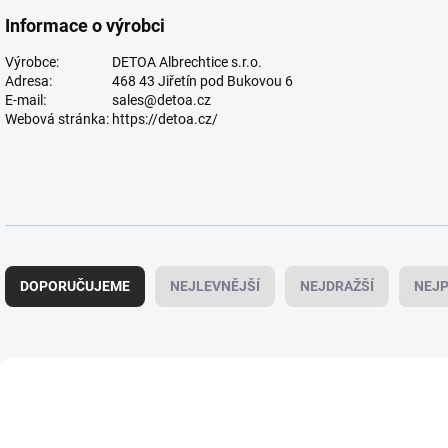
Informace o výrobci
Výrobce:
DETOA Albrechtice s.r.o.
Adresa:
468 43 Jiřetín pod Bukovou 6
E-mail:
sales@detoa.cz
Webová stránka:
https://detoa.cz/
Ř
a
DOPORUČUJEME
NEJLEVNĚJŠÍ
NEJDRAŽŠÍ
NEJP
z
e
n
í
V
p
ý
VYROBENO V ČR
VYROBENO V ČR
r
p
o
i