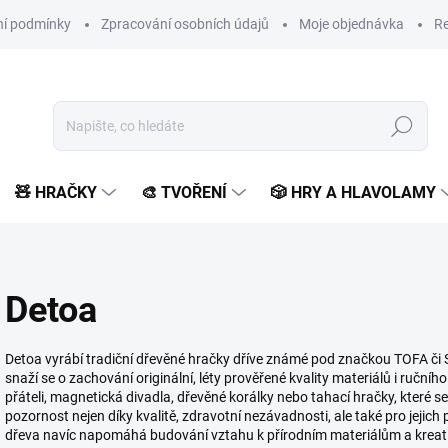
í podmínky
Zpracování osobních údajů
Moje objednávka
Re
Hledat
🧸 HRAČKY
🎨 TVOŘENÍ
🎲 HRY A HLAVOLAMY
Detoa
Detoa vyrábí tradiční dřevěné hračky dříve známé pod značkou TOFA či 
snaží se o zachování originální, léty prověřené kvality materiálů i ruční
přáteli, magnetická divadla, dřevěné korálky nebo tahací hračky, které se
pozornost nejen díky kvalitě, zdravotní nezávadnosti, ale také pro jejic
dřeva navíc napomáhá budování vztahu k přírodním materiálům a kreati