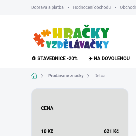
Přejít
Doprava a platba
Hodnocení obchodu
Obchodn
na
obsah
🧲 STAVEBNICE -20%
✈️ NA DOVOLENOU
Domů
Prodávané značky
Detoa
P
o
s
CENA
t
r
a
n
10
Kč
621
Kč