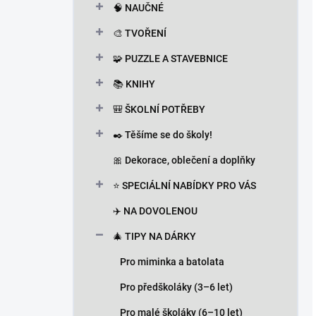
🧠 NAUČNÉ
🎨 TVOŘENÍ
🧩 PUZZLE A STAVEBNICE
📚 KNIHY
🎒 ŠKOLNÍ POTŘEBY
✒️ Těšíme se do školy!
🎀 Dekorace, oblečení a doplňky
⭐ SPECIÁLNÍ NABÍDKY PRO VÁS
✈️ NA DOVOLENOU
🎄 TIPY NA DÁRKY
Pro miminka a batolata
Pro předškoláky (3–6 let)
Pro malé školáky (6–10 let)