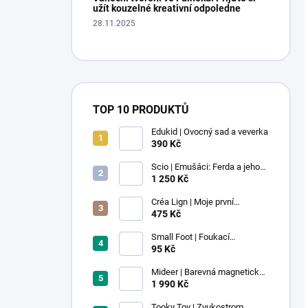
užít kouzelné kreativní odpoledne
28.11.2025
TOP 10 PRODUKTŮ
Edukid | Ovocný sad a veverka
390 Kč
Scio | Emušáci: Ferda a jeho
mouchy (1. díl)
1 250 Kč
Créa Lign | Moje první
voskovky - 9 ks
475 Kč
Small Foot | Foukací
lokomotiva s balonkem 1 ks
95 Kč
Mideer | Barevná magnetická
stavebnice - 100 ks
1 990 Kč
Tooky Toy | Zvukostrom