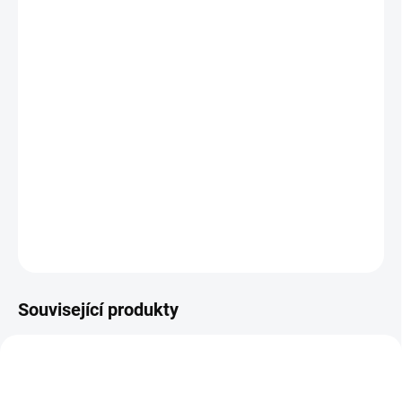
12.8.2026
MOŽNOSTI
DORUČENÍ
−
+
Přidat do košíku
Balanční hra Strom je skvělým nástrojem pro rozvoj jemné
motoriky rukou. || Od 5 let
DETAILNÍ INFORMACE
ZEPTAT SE
HLÍDACÍ PES
Související produkty
POSLEDNÍ KUSY