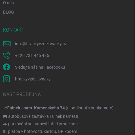
O nás
BLOG
KONTAKT
info
@
hrackyvzdelavacky.cz
+420 731 445 486
Sledujte nás na Facebooku
hrackyvzdelavacky
NAŠE PRODEJNA
📍
Fulnek - nám. Komenského 74
(u podloubí s bankomaty)
🚌 autobusová zastávka Fulnek náměstí
🚗 parkování na náměstí před prodejnou
💵 platba v hotovosti, kartou, QR kódem