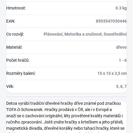
Hmotnost
:
0.3 kg
EAN
:
8593547030446
Co rozvíjí
:
Plánování, Motorika a zručnost, Soustředění
Materiál
:
dřevo
Počet hráčů
:
1 - 6
Rozměry balení
:
15 x 15 x 3,5 cm
Věk
:
5, 6, 7
Detoa vyrábí tradiční dřevěné hračky dříve známé pod značkou
TOFA či Schowanek. Hračky prodává v ČR, ale i v Evropě a
snaží se o zachování originální, léty prověřené kvality materiálů i
ručního zpracování. Jistě znáte hračky s krtečkem a jeho přáteli,
magnetická divadla, dřevěné korálky nebo tahací hračky, které se