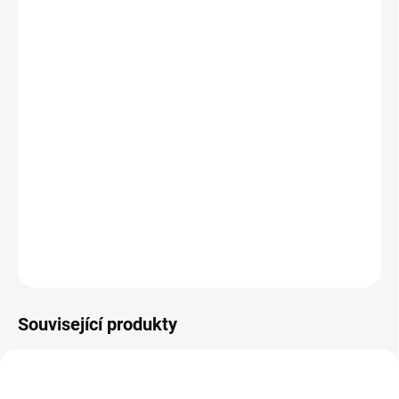
DORUČIT DO:
13.8.2026
MOŽNOSTI
DORUČENÍ
−
+
Přidat do košíku
Zahraj si na pokladního s touto všestrannou dřevěnou pokladnou!
Obsahuje i dětské peníze a kreditní kartu. || Od 3 let
DETAILNÍ INFORMACE
ZEPTAT SE
HLÍDACÍ PES
Související produkty
POSLEDNÍ KUSY
POSLEDNÍ KUSY