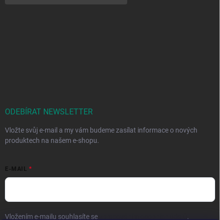
ODEBÍRAT NEWSLETTER
Vložte svůj e-mail a my vám budeme zasílat informace o nových
produktech na našem e-shopu.
E-MAIL
Vložením e-mailu souhlasíte se
zpracováním osobních údajů
.