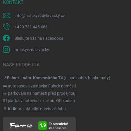
KONTAKT
info
@
hrackyvzdelavacky.cz
+420 731 445 486
Sledujte nás na Facebooku
hrackyvzdelavacky
NAŠE PRODEJNA
📍
Fulnek - nám. Komenského 74
(u podloubí s bankomaty)
🚌 autobusová zastávka Fulnek náměstí
🚗 parkování na náměstí před prodejnou
💵 platba v hotovosti, kartou, QR kódem
🚪
KLIK
pro aktuální otevírací dobu