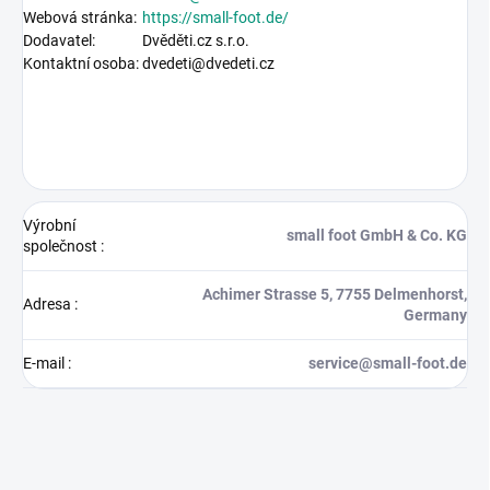
Webová stránka:
https://
small-foot.de
/
Dodavatel:
Dvěděti.cz s.r.o.
Kontaktní osoba:
dvedeti@dvedeti.cz
Výrobní
small foot GmbH & Co. KG
společnost
:
Achimer Strasse 5, 7755 Delmenhorst,
Adresa
:
Germany
E-mail
:
service@small-foot.de