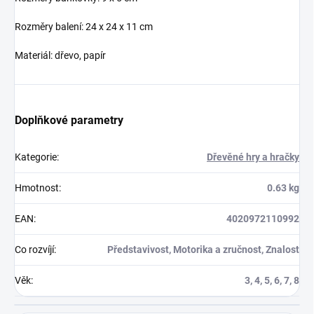
Rozměry balení: 24 x 24 x 11 cm
Materiál: dřevo, papír
Doplňkové parametry
Kategorie
:
Dřevěné hry a hračky
Hmotnost
:
0.63 kg
EAN
:
4020972110992
Co rozvíjí
:
Představivost, Motorika a zručnost, Znalost
Věk
:
3, 4, 5, 6, 7, 8