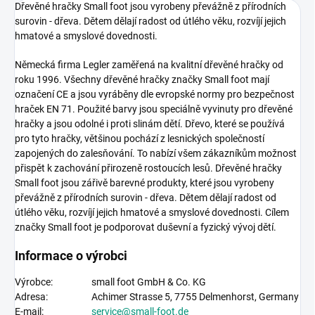
Dřevěné hračky Small foot jsou vyrobeny převážně z přírodních
surovin - dřeva. Dětem dělají radost od útlého věku, rozvíjí jejich
hmatové a smyslové dovednosti.
Německá firma Legler zaměřená na kvalitní dřevěné hračky od
roku 1996. Všechny dřevěné hračky značky Small foot mají
označení CE a jsou vyráběny dle evropské normy pro bezpečnost
hraček EN 71. Použité barvy jsou speciálně vyvinuty pro dřevěné
hračky a jsou odolné i proti slinám dětí. Dřevo, které se používá
pro tyto hračky, většinou pochází z lesnických společností
zapojených do zalesňování. To nabízí všem zákazníkům možnost
přispět k zachování přirozeně rostoucích lesů. Dřevěné hračky
Small foot jsou zářivě barevné produkty, které jsou vyrobeny
převážně z přírodních surovin - dřeva. Dětem dělají radost od
útlého věku, rozvíjí jejich hmatové a smyslové dovednosti. Cílem
značky Small foot je podporovat duševní a fyzický vývoj dětí.
Informace o výrobci
Výrobce:
small foot GmbH & Co. KG
Adresa:
Achimer Strasse 5,
7755 Delmenhorst, Germany
E-mail:
service@small-foot.de