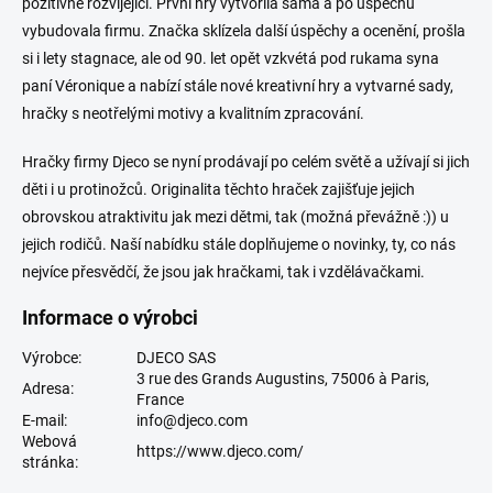
pozitivně rozvíjející. První hry vytvořila sama a po úspěchu
vybudovala firmu. Značka sklízela další úspěchy a ocenění, prošla
si i lety stagnace, ale od 90. let opět vzkvétá pod rukama syna
paní Véronique a nabízí stále nové kreativní hry a vytvarné sady,
hračky s neotřelými motivy a kvalitním zpracování.
Hračky firmy Djeco
se nyní prodávají po celém světě a užívají si jich
děti i u protinožců. Originalita těchto hraček zajišťuje jejich
obrovskou atraktivitu jak mezi dětmi, tak (možná převážně :)) u
jejich rodičů. Naší nabídku stále doplňujeme o novinky, ty, co nás
nejvíce přesvědčí, že jsou jak hračkami, tak i vzdělávačkami.
Informace o výrobci
Výrobce:
DJECO SAS
3 rue des Grands Augustins, 75006 à Paris,
Adresa:
France
E-mail:
info@djeco.com
Webová
https://www.djeco.com/
stránka: