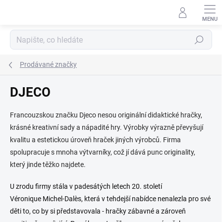
Přejít
na
obsah
Hledat
Prodávané značky
DJECO
Francouzskou značku Djeco nesou originální didaktické hračky,
krásné kreativní sady a nápadité hry. Výrobky výrazně převyšují
kvalitu a estetickou úroveň hraček jiných výrobců. Firma
spolupracuje s mnoha výtvarníky, což jí dává punc originality,
který jinde těžko najdete.
U zrodu firmy stála v padesátých letech 20. století
Véronique Michel-Dalès, která v tehdejší nabídce nenalezla pro své
děti to, co by si představovala - hračky zábavné a zároveň