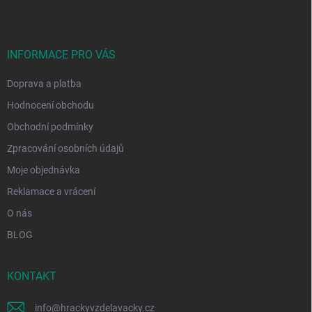
n
p
k
í
a
y
t
v
ý
í
INFORMACE PRO VÁS
p
i
Doprava a platba
s
u
Hodnocení obchodu
Obchodní podmínky
Zpracování osobních údajů
Moje objednávka
Reklamace a vrácení
O nás
BLOG
KONTAKT
info
@
hrackyvzdelavacky.cz