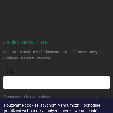
ODEBÍRAT NEWSLETTER
Vložte svůj e-mail a my vám budeme zasílat informace o nových
produktech na našem e-shopu.
E-MAIL
Vložením e-mailu souhlasíte se
zpracováním osobních údajů
.
Používáme cookies, abychom Vám umožnili pohodlné
Přihlásit se
prohlížení webu a díky analýze provozu webu neustále