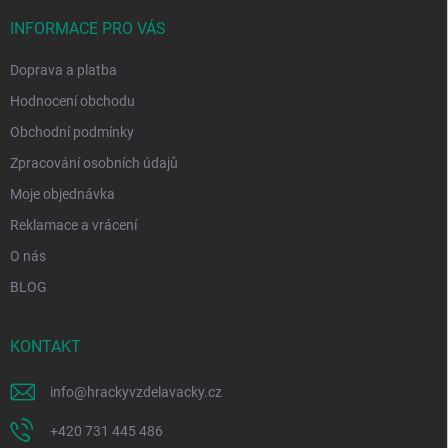
t
v
ý
í
INFORMACE PRO VÁS
p
i
Doprava a platba
s
u
Hodnocení obchodu
Obchodní podmínky
Zpracování osobních údajů
Moje objednávka
Reklamace a vrácení
O nás
BLOG
KONTAKT
info
@
hrackyvzdelavacky.cz
+420 731 445 486