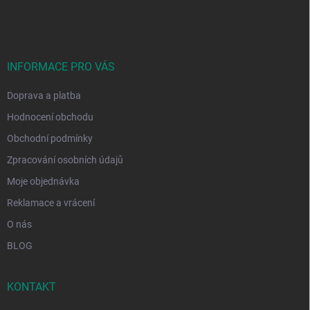
á
c
p
í
p
a
r
t
v
í
INFORMACE PRO VÁS
k
y
Doprava a platba
v
ý
Hodnocení obchodu
p
i
Obchodní podmínky
s
Zpracování osobních údajů
u
Moje objednávka
Reklamace a vrácení
O nás
BLOG
KONTAKT