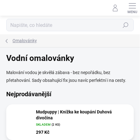
Přejít
na
obsah
Hledat
Omalovánky
Vodní omalovánky
Malování vodou je skvělá zábava - bez nepořádku, bez
přetahování. Sady obsahující fix jsou navíc perfektní i na cesty.
Nejprodávanější
Mudpuppy | Knížka ke koupání Duhová
divočina
SKLADEM
(2 KS)
297 Kč