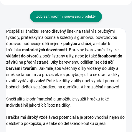
Zobrazit všechny související produkty
Pospěš si, šnečku! Tento dřevěný šnek na tahání s pružnými
tykadly, přátelskýma očima a kolečky s gumovou povrchovou
úpravou podněcuje děti nejen k
pohybu a chůzi
, ale také k
tréninku
motorických dovedností
. Barevné tvarované dílky lze
vkládat do otvorů
z boční strany ulity, nebo je také
šroubovat do
závitů
na přední straně. Díky barevnému odlišení se děti
učí
barvám i tvarům
. Jakmile jsou všechny dílky vloženy do ulity a
šnek se taháním za provázek rozpohybuje, ulita se otáčí a dílky
uvnitř vydávají zvuky! Poté lze dílky z ulity opět vyndat pomocí
bočních dvířek se západkou na gumičku. A hra začíná nanovo!
Šnečí ulita je odnímatelná a umožňuje využít hračku také
individuálně jako třídící box na dílky.
Hračka má široký vzdělávací potenciál a je proto vhodná nejen do
dětského pokojíčku, ale také do dětského koutku či jeslí.