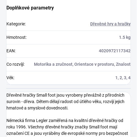
Doplňkové parametry
Kategorie
:
Dřevěné hry a hračky
Hmotnost
:
1.5 kg
EAN
:
4020972117342
Co rozvíjí
:
Motorika a zručnost, Orientace v prostoru, Znalost
Věk
:
1, 2, 3, 4
Dřevěné hračky Small foot jsou vyrobeny převážně z přírodních
surovin - dřeva. Dětem dělají radost od útlého věku, rozvíjí jejich
hmatové a smyslové dovednosti.
Německá firma Legler zaměřená na kvalitní dřevěné hračky od
roku 1996. Všechny dřevěné hračky značky Small foot mají
označení CE a jsou vyráběny dle evropské normy pro bezpečnost