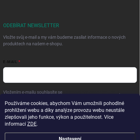
ODEBÍRAT NEWSLETTER
Vložte svůj e-mail a my vám budeme zasílat informace o nových
produktech na našem e-shopu.
E-MAIL
Vložením e-mailu souhlasíte se
zpracováním osobních údajů
.
Používáme cookies, abychom Vám umožnili pohodlné
Přihlásit se
prohlížení webu a díky analýze provozu webu neustále
zlepšovali jeho funkce, výkon a použitelnost. Více
informací
ZDE
.
Nastavení