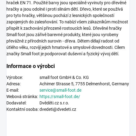
hraček EN 71. Použité barvy jsou speciálně vyvinuty pro dřevěné
hračky a jsou odolné i proti slinám dětí. Dřevo, které se používá
pro tyto hračky, většinou pochází z lesnických společností
zapojených do zalesňování. To nabízí všem zákazníkům možnost
přispět k zachování přirozeně rostoucích lesů. Dřevěné hračky
Small foot jsou zářivě barevné produkty, které jsou vyrobeny
převážně z přírodních surovin - dřeva. Dětem dělají radost od
útlého věku, rozvíjí jejich hmatové a smyslové dovednosti. Cílem
značky Small foot je podporovat duševní a fyzický vývoj dětí.
Informace o výrobci
Výrobce:
small foot GmbH & Co. KG
Adresa:
Achimer Strasse 5,
7755 Delmenhorst, Germany
E-mail:
service@small-foot.de
Webová stránka:
https://
small-foot.de
/
Dodavatel:
Dvěděti.cz s.r.o.
Kontaktní osoba:
dvedeti@dvedeti.cz