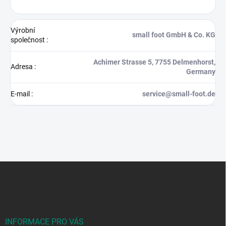
Výrobní
small foot GmbH & Co. KG
společnost
:
Achimer Strasse 5, 7755 Delmenhorst,
Adresa
:
Germany
E-mail
:
service@small-foot.de
Z
á
p
a
t
í
INFORMACE PRO VÁS