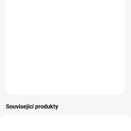
DORUČIT DO:
11.8.2026
MOŽNOSTI
DORUČENÍ
−
+
Přidat do košíku
Zábavný tahací šnek, který rozvíjí motoriku pomocí vkládacích a
šroubovacích dílů. || Od 1 roku
DETAILNÍ INFORMACE
ZEPTAT SE
HLÍDACÍ PES
Související produkty