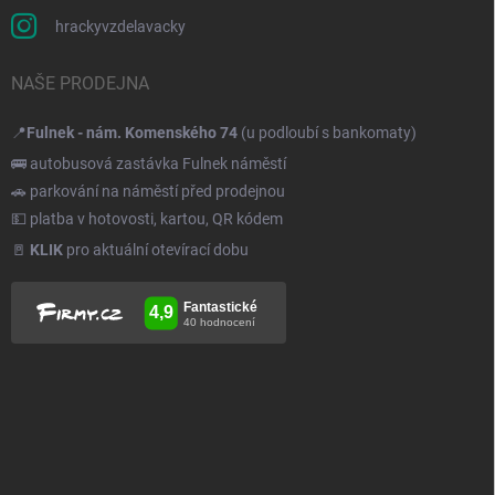
hrackyvzdelavacky
NAŠE PRODEJNA
📍
Fulnek - nám. Komenského 74
(u podloubí s bankomaty)
🚌 autobusová zastávka Fulnek náměstí
🚗 parkování na náměstí před prodejnou
💵 platba v hotovosti, kartou, QR kódem
🚪
KLIK
pro aktuální otevírací dobu