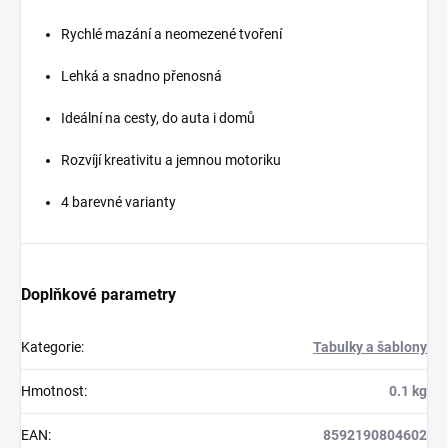
Rychlé mazání a neomezené tvoření
Lehká a snadno přenosná
Ideální na cesty, do auta i domů
Rozvíjí kreativitu a jemnou motoriku
4 barevné varianty
Doplňkové parametry
Kategorie
:
Tabulky a šablony
Hmotnost
:
0.1 kg
EAN
:
8592190804602