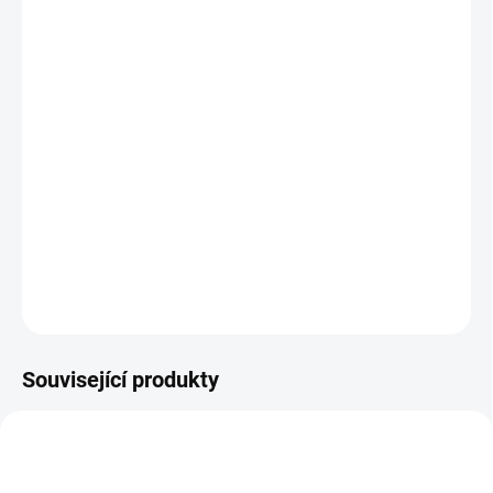
13.8.2026
MOŽNOSTI
DORUČENÍ
−
+
Přidat do košíku
Malá kreslící tabulka pro nekonečné tvoření bez papíru a
nepořádku. Ideální na doma i na cesty. 11,5 x 18 cm. || Od 3 let
DETAILNÍ INFORMACE
ZEPTAT SE
HLÍDACÍ PES
Související produkty