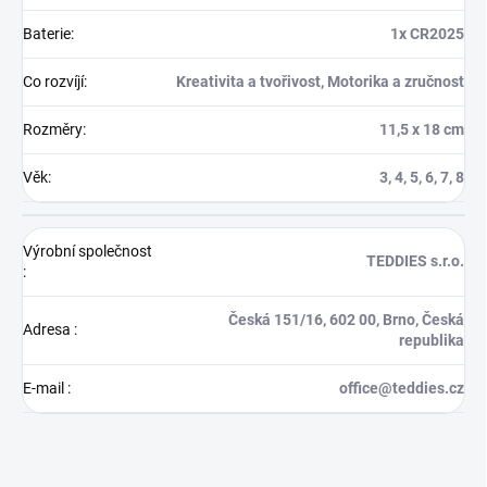
Baterie
:
1x CR2025
Co rozvíjí
:
Kreativita a tvořivost, Motorika a zručnost
Rozměry
:
11,5 x 18 cm
Věk
:
3, 4, 5, 6, 7, 8
Výrobní společnost
TEDDIES s.r.o.
:
Česká 151/16, 602 00, Brno, Česká
Adresa
:
republika
E-mail
:
office@teddies.cz