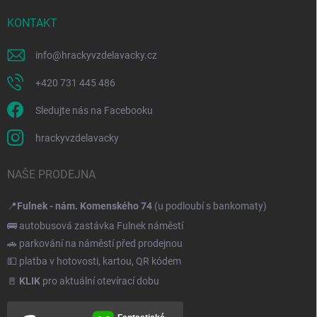
KONTAKT
info
@
hrackyvzdelavacky.cz
+420 731 445 486
Sledujte nás na Facebooku
hrackyvzdelavacky
NAŠE PRODEJNA
📍
Fulnek - nám. Komenského 74
(u podloubí s bankomaty)
🚌 autobusová zastávka Fulnek náměstí
🚗 parkování na náměstí před prodejnou
💵 platba v hotovosti, kartou, QR kódem
🚪
KLIK
pro aktuální otevírací dobu