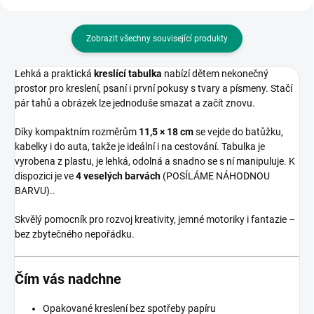
Zobrazit všechny související produkty
Lehká a praktická
kreslící tabulka
nabízí dětem nekonečný
prostor pro kreslení, psaní i první pokusy s tvary a písmeny. Stačí
pár tahů a obrázek lze jednoduše smazat a začít znovu.
Díky kompaktním rozměrům
11,5 × 18 cm
se vejde do batůžku,
kabelky i do auta, takže je ideální i na cestování. Tabulka je
vyrobena z plastu, je lehká, odolná a snadno se s ní manipuluje. K
dispozici je ve
4 veselých barvách
(POSÍLÁME NÁHODNOU
BARVU)..
Skvělý pomocník pro rozvoj kreativity, jemné motoriky i fantazie –
bez zbytečného nepořádku.
Čím vás nadchne
Opakované kreslení bez spotřeby papíru