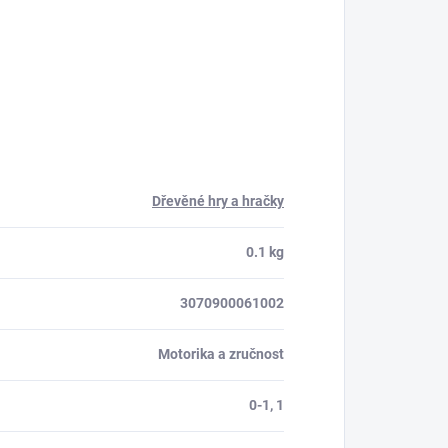
Dřevěné hry a hračky
0.1 kg
3070900061002
Motorika a zručnost
0-1, 1