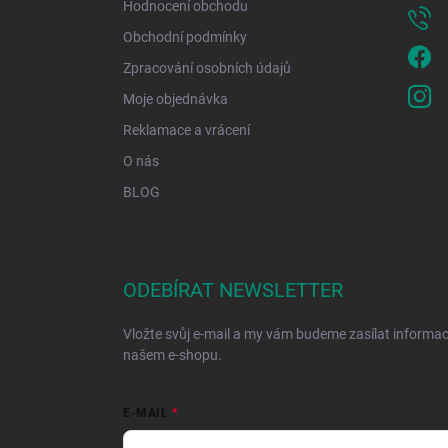
Hodnocení obchodu
Obchodní podmínky
Zpracování osobních údajů
Moje objednávka
Reklamace a vrácení
O nás
BLOG
ODEBÍRAT NEWSLETTER
Vložte svůj e-mail a my vám budeme zasílat informa
našem e-shopu.
E-MAIL