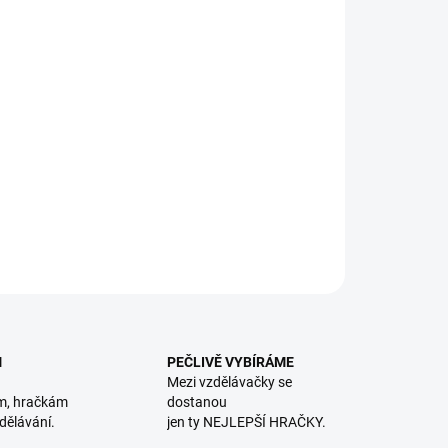
8.2026
NOSTI DORUČENÍ
−
+
Přidat do košíku
ěná hračka s něžných barvách pro miminka. || Od 3 měsíců
ILNÍ INFORMACE
ZEPTAT SE
HLÍDACÍ PES
M
PEČLIVĚ VYBÍRÁME
Mezi vzdělávačky se
m, hračkám
dostanou
dělávání.
jen ty NEJLEPŠÍ HRAČKY.