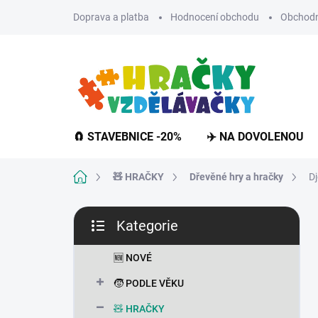
Přejít
Doprava a platba
Hodnocení obchodu
Obchodn
na
obsah
🧲 STAVEBNICE -20%
✈️ NA DOVOLENOU
Domů
🧸 HRAČKY
Dřevěné hry a hračky
Dj
P
Kategorie
o
Přeskočit
s
kategorie
t
🆕 NOVÉ
r
🧒 PODLE VĚKU
a
n
🧸 HRAČKY