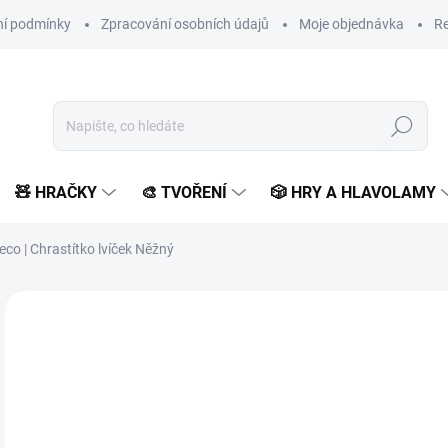
í podmínky
Zpracování osobních údajů
Moje objednávka
Re
Hledat
🧸 HRAČKY
🎨 TVOŘENÍ
🎲 HRY A HLAVOLAMY
eco | Chrastítko lvíček Něžný
Neohodnoceno
Podrobnosti hodnocení
ZNAČKA:
DJECO
1
164
Měr
SK
cena
MŮŽ