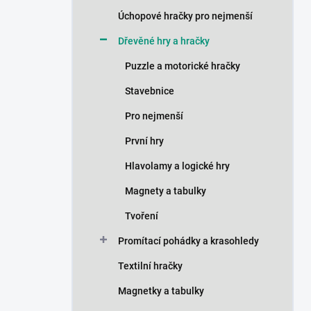
n
Úchopové hračky pro nejmenší
í
p
Dřevěné hry a hračky
a
n
Puzzle a motorické hračky
e
Stavebnice
l
Pro nejmenší
První hry
Hlavolamy a logické hry
Magnety a tabulky
Tvoření
Promítací pohádky a krasohledy
Textilní hračky
Magnetky a tabulky