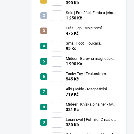
390 Kč
Scio | Emušáci: Ferda a jeho
mouchy (1. díl)
1 250 Kč
Créa Lign | Moje první
voskovky - 9 ks
475 Kč
Small Foot | Foukací
lokomotiva s balonkem 1 ks
95 Kč
Mideer | Barevná magnetická
stavebnice - 100 ks
1 990 Kč
Tooky Toy | Zvukostrom
Pastel
545 Kč
Albi | Kvído - Magnetická
zvířátka: Farma
719 Kč
Mideer | Knížka plná her - 6v1 -
Dobrodružství v muzeu
321 Kč
Lesní svět | Fofrník - Z našich
lesů
330 Kč