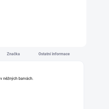
ábavná měkoučká
Pomozte lišce ve
ilikonová hračka
hře na
o vody. || Od 2 let
schovávanou.
Logická dřevěná
hra pro nejmenší. ||
Od 3 let
Značka
Ostatní informace
k v něžných barvách.