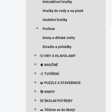
Interaktivní hračky
Hračky do vody a na písek
Hudební hračky
Profese
Domy a dětské světy
Divadlo a pohádky
🎲 HRY A HLAVOLAMY
🧠 NAUČNÉ
🎨 TVOŘENÍ
🧩 PUZZLE A STAVEBNICE
📚 KNIHY
🎒 ŠKOLNÍ POTŘEBY
✒️ Těšíme se do školy!