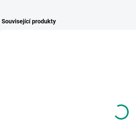
Související produkty
AKCE 🚨
AKC
POSLEDNÍ KUSY
POS
SKLADEM
SKLADEM
(2 KS)
(>2 KS)
Lilliputiens |
L
Lilliputiens |
Do vody -
P
Kouzelná
Veselé
h
knížka do vany
balónky
569 Kč
- Krokodýl
267 Kč
Anatole
Do košíku
Do košíku