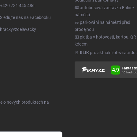
podloubí s bankomaty)
+420 731 445 486
🚌 autobusová zastávka Fulnek
náměstí
Sledujte nás na Facebooku
🚗 parkování na náměstí před
hrackyvzdelavacky
prodejnou
💵 platba v hotovosti, kartou, QR
kódem
🚪
KLIK
pro aktuální otevírací do
ce o nových produktech na