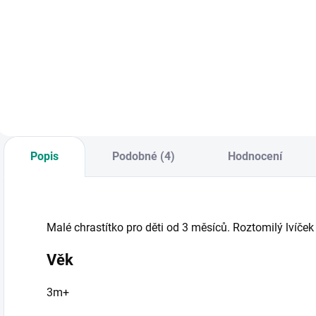
Hračka do vany -
Z
Měkká odolná
veselé míčky na
s
knížka do vany -
přísavkách s
d
objevte pod vodou,
obličeji zvířátek. |
jaká tajemství
Od 2 let
obrázky skrývají. ||
Věk 12m+
Popis
Podobné (4)
Hodnocení
Malé chrastítko pro děti od 3 měsíců. Roztomilý lvíče
Věk
3m+