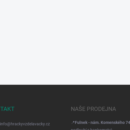
TAKT
NAŠE PRODEJNA
📍
Fulnek - nám. Komenského 7
info
@
hrackyvzdelavacky.cz