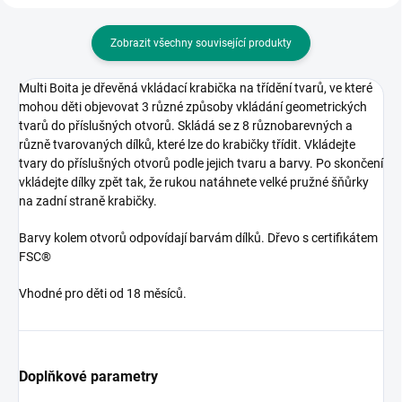
Zobrazit všechny související produkty
Multi Boita je dřevěná vkládací krabička na třídění tvarů, ve které
mohou děti objevovat 3 různé způsoby vkládání geometrických
tvarů do příslušných otvorů. Skládá se z 8 různobarevných a
různě tvarovaných dílků, které lze do krabičky třídit. Vkládejte
tvary do příslušných otvorů podle jejich tvaru a barvy. Po skončení
vkládejte dílky zpět tak, že rukou natáhnete velké pružné šňůrky
na zadní straně krabičky.
Barvy kolem otvorů odpovídají barvám dílků. Dřevo s certifikátem
FSC®
Vhodné pro děti od 18 měsíců.
Doplňkové parametry