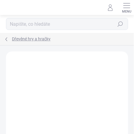
Přejít
na
obsah
Hledat
Dřevěné hry a hračky
Podrobnosti hodnocení
Neohodnoceno
ZNAČKA:
DJECO