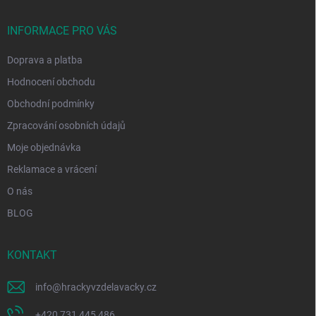
t
í
INFORMACE PRO VÁS
Doprava a platba
Hodnocení obchodu
Obchodní podmínky
Zpracování osobních údajů
Moje objednávka
Reklamace a vrácení
O nás
BLOG
KONTAKT
info
@
hrackyvzdelavacky.cz
+420 731 445 486