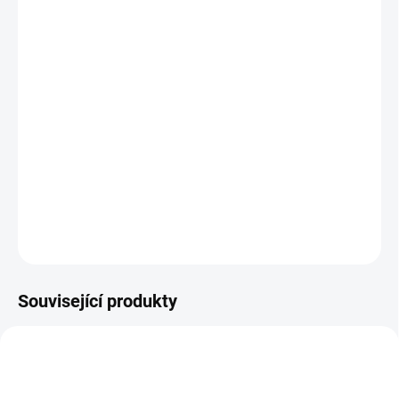
MOŽNOSTI
DORUČENÍ
−
+
Přidat do košíku
Dřevěná vkládací krabička na třídění tvarů, ve které mohou děti
objevovat 3 různé způsoby vkládání geometrických tvarů. || Od 18
měsíců
DETAILNÍ INFORMACE
ZEPTAT SE
HLÍDACÍ PES
Související produkty