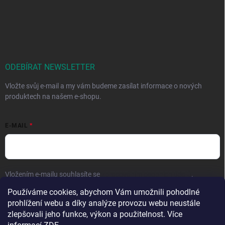
ODEBÍRAT NEWSLETTER
Vložte svůj e-mail a my vám budeme zasílat informace o nových
produktech na našem e-shopu.
E-MAIL
Vložením e-mailu souhlasíte se
zpracováním osobních údajů
.
Používáme cookies, abychom Vám umožnili pohodlné
Přihlásit se
prohlížení webu a díky analýze provozu webu neustále
zlepšovali jeho funkce, výkon a použitelnost. Více