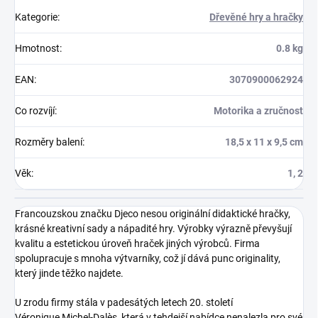
Kategorie
:
Dřevěné hry a hračky
Hmotnost
:
0.8 kg
EAN
:
3070900062924
Co rozvíjí
:
Motorika a zručnost
Rozměry balení
:
18,5 x 11 x 9,5 cm
Věk
:
1, 2
Francouzskou značku Djeco nesou originální didaktické hračky,
krásné kreativní sady a nápadité hry. Výrobky výrazně převyšují
kvalitu a estetickou úroveň hraček jiných výrobců. Firma
spolupracuje s mnoha výtvarníky, což jí dává punc originality,
který jinde těžko najdete.
U zrodu firmy stála v padesátých letech 20. století
Véronique Michel-Dalès, která v tehdejší nabídce nenalezla pro své