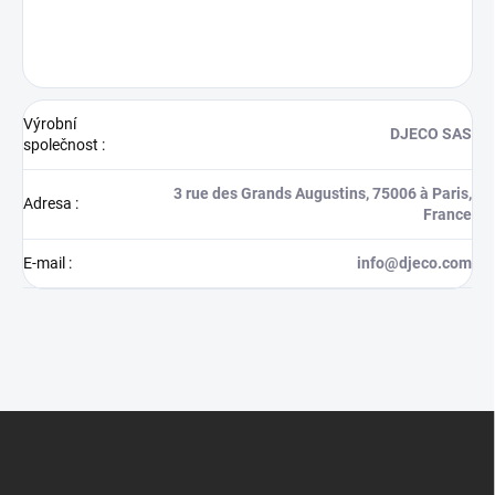
Výrobní
DJECO SAS
společnost
:
3 rue des Grands Augustins, 75006 à Paris,
Adresa
:
France
E-mail
:
info@djeco.com
Z
á
p
a