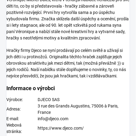
děti to, co by si představovala - hračky zábavné a zároveň
pozitivně rozvíjející. První hry vytvořila sama a po úspěchu
vybudovala firmu. Značka sklízela další úspěchy a ocenění, prošla
si i lety stagnace, ale od 90. let opět vzkvétá pod rukama syna
paní Véronique a nabízí stále nové kreativní hry a vytvarné sady,
hračky s neotřelými motivy a kvalitním zpracování.
Hračky firmy Djeco
se nyní prodávají po celém světě a užívají si
jich děti i u protinožců. Originalita těchto hraček zajišťuje jejich
obrovskou atraktivitu jak mezi dětmi, tak (možná převážně :)) u
jejich rodičů. Naší nabídku stále doplňujeme o novinky, ty, co nás
nejvíce přesvědčí, že jsou jak hračkami, tak i vzdělávačkami.
Informace o výrobci
Výrobce:
DJECO SAS
3 rue des Grands Augustins, 75006 à Paris,
Adresa:
France
E-mail:
info@djeco.com
Webová
https://www.djeco.com/
stránka: