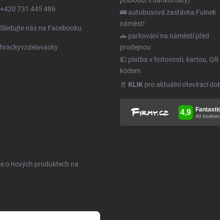
podloubí s bankomaty)
+420 731 445 486
🚌 autobusová zastávka Fulnek
náměstí
Sledujte nás na Facebooku
🚗 parkování na náměstí před
hrackyvzdelavacky
prodejnou
💵 platba v hotovosti, kartou, QR
kódem
🚪
KLIK
pro aktuální otevírací do
ce o nových produktech na