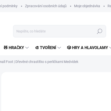
í podmínky
Zpracování osobních údajů
Moje objednávka
Re
Hledat
🧸 HRAČKY
🎨 TVOŘENÍ
🎲 HRY A HLAVOLAMY
all Foot | Dřevěné chrastítko s perličkami Medvídek
Neohodnoceno
Podrobnosti hodnocení
ZNAČKA:
SMALL FOOT 
1
116
Měr
SK
cena
MŮŽ