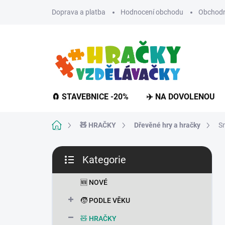
Přejít
Doprava a platba
Hodnocení obchodu
Obchodn
na
obsah
🧲 STAVEBNICE -20%
✈️ NA DOVOLENOU
Domů
🧸 HRAČKY
Dřevěné hry a hračky
Sm
P
Kategorie
o
Přeskočit
s
kategorie
t
🆕 NOVÉ
r
🧒 PODLE VĚKU
a
n
🧸 HRAČKY