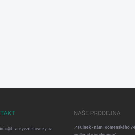
TAKT
NAŠE PRODEJNA
📍
Fulnek - nám. Komenského 7
info
@
hrackyvzdelavacky.cz