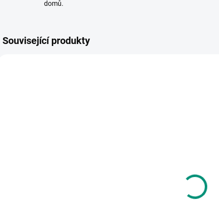
domů.
Související produkty
ČERNOBÍLÉ
NAŠE FOTKY
SKLADEM
SKLADEM
(1 KS)
(1 KS)
Stella Baggot |
Lilliputiens |
S
První
Knížka do vody
černobílá
- Plameňák
j
knížka pro
Anas
133 Kč
260 Kč
v
miminko
Obličej
Do košíku
Do košíku