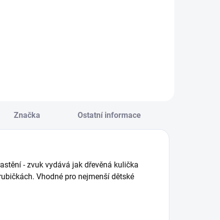
Pomozte lišce ve
ábavný tahací
hře na
nek, který rozvíjí
schovávanou.
otoriku pomocí
Logická dřevěná
kládacích a
hra pro nejmenší. ||
roubovacích dílů. ||
Od 3 let
d 1 roku
Značka
Ostatní informace
astění - zvuk vydává jak dřevěná kulička
trubičkách. Vhodné pro nejmenší dětské