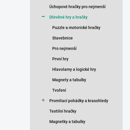
n
Úchopové hračky pro nejmenší
í
p
Dřevěné hry a hračky
a
n
Puzzle a motorické hračky
e
Stavebnice
l
Pro nejmenší
První hry
Hlavolamy a logické hry
Magnety a tabulky
Tvoření
Promítací pohádky a krasohledy
Textilní hračky
Magnetky a tabulky