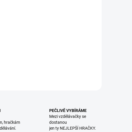
8.2026
NOSTI DORUČENÍ
−
+
Přidat do košíku
elové chrastítko pro miminka. || Od 3 měsíců
ILNÍ INFORMACE
ZEPTAT SE
HLÍDACÍ PES
M
PEČLIVĚ VYBÍRÁME
Mezi vzdělávačky se
m, hračkám
dostanou
dělávání.
jen ty NEJLEPŠÍ HRAČKY.