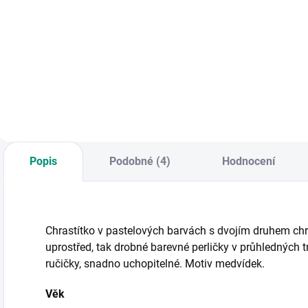
KNIHA: Kartonové
Roztomilá malá
Z
strany plné vysoce
knížka do koupele
š
kontrastních
vyrobená ze 100%
m
černobílých
neoprenu. || Od 6
v
obrázků miminka
měsíců
š
zaujme a pomůže
O
jejich rozvoji. || Od 1
měsíce
Popis
Podobné (4)
Hodnocení
Chrastítko v pastelových barvách s dvojím druhem chr
uprostřed, tak drobné barevné perličky v průhledných 
ručičky, snadno uchopitelné. Motiv medvídek.
Věk