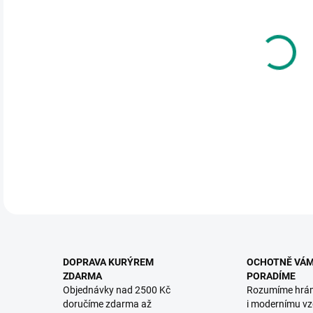
DO:
12.
MOŽ
Past
DETA
DOPRAVA KURÝREM
OCHOTNĚ VÁ
ZDARMA
PORADÍME
Objednávky nad 2500 Kč
Rozumíme hrá
doručíme zdarma až
i modernímu vz