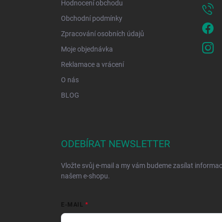
Hodnocení obchodu
Obchodní podmínky
Zpracování osobních údajů
Moje objednávka
Reklamace a vrácení
O nás
BLOG
ODEBÍRAT NEWSLETTER
Vložte svůj e-mail a my vám budeme zasílat informa
našem e-shopu.
E-MAIL