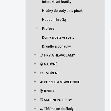
Interaktivní hračky
Hračky do vody a na písek
Hudební hračky
Profese
Domy a dětské světy
Divadlo a pohádky
🎲 HRY A HLAVOLAMY
🧠 NAUČNÉ
🎨 TVOŘENÍ
🧩 PUZZLE A STAVEBNICE
📚 KNIHY
🎒 ŠKOLNÍ POTŘEBY
✒️ Těšíme se do školy!