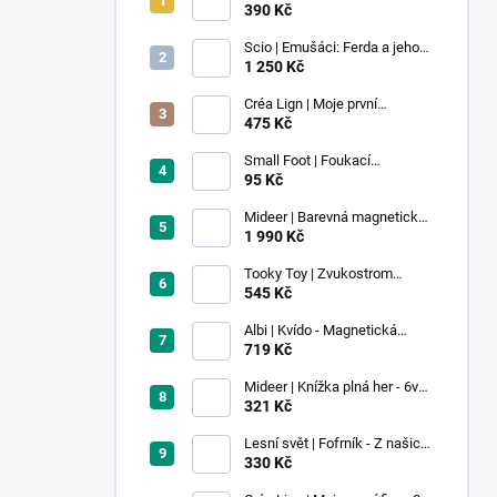
390 Kč
Scio | Emušáci: Ferda a jeho
mouchy (1. díl)
1 250 Kč
Créa Lign | Moje první
voskovky - 9 ks
475 Kč
Small Foot | Foukací
lokomotiva s balonkem 1 ks
95 Kč
Mideer | Barevná magnetická
stavebnice - 100 ks
1 990 Kč
Tooky Toy | Zvukostrom
Pastel
545 Kč
Albi | Kvído - Magnetická
zvířátka: Farma
719 Kč
Mideer | Knížka plná her - 6v1 -
Dobrodružství v muzeu
321 Kč
Lesní svět | Fofrník - Z našich
lesů
330 Kč