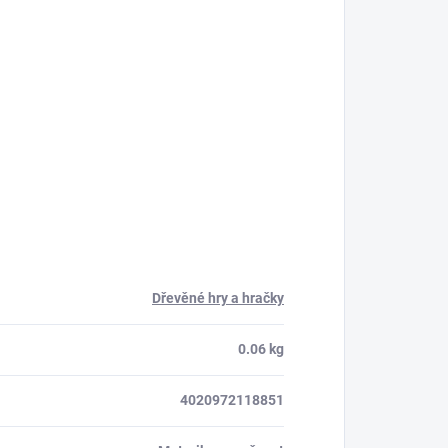
Dřevěné hry a hračky
0.06 kg
4020972118851