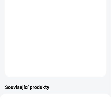
MŮŽEME
DORUČIT DO:
12.8.2026
MOŽNOSTI
DORUČENÍ
−
+
Přidat do košíku
Krásné přemístitelné samolepky pro nejmenší. || Od 4 let
DETAILNÍ INFORMACE
ZEPTAT SE
HLÍDACÍ PES
Související produkty
POSLEDNÍ KUSY
AKCE 🚨
POSLEDNÍ KUSY