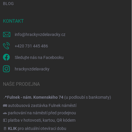
BLOG
KONTAKT
info
@
hrackyvzdelavacky.cz
+420 731 445 486
Sledujte nás na Facebooku
hrackyvzdelavacky
NAŠE PRODEJNA
📍
Fulnek - nám. Komenského 74
(u podloubí s bankomaty)
🚌 autobusová zastávka Fulnek náměstí
🚗 parkování na náměstí před prodejnou
💵 platba v hotovosti, kartou, QR kódem
🚪
KLIK
pro aktuální otevírací dobu