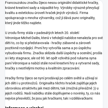
Francouzskou značku Djeco nesou originální didaktické hračky,
krásné kreativní sady a nápadité hry. Výrobky výrazně převyšují
kvalitu a estetickou úroveň hraček jiných výrobců. Firma
spolupracuje s mnoha výtvarníky, což jí dává punc originality,
který jinde těžko najdete.
U zrodu firmy stála v padesátých letech 20. století
Véronique Michel-Dalès, která v tehdejší nabídce nenalezla pro své
děti to, co by si představovala - hračky zábavné a zároveň
pozitivně rozvíjející. První hry vytvořila sama a po úspěchu
vybudovala firmu. Značka sklízela další úspěchy a ocenění, prošla
si i lety stagnace, ale od 90. let opět vzkvétá pod rukama syna
paní Véronique a nabízí stále nové kreativní hry a vytvarné sady,
hračky s neotřelými motivy a kvalitním zpracování.
Hračky firmy Djeco
se nyní prodávají po celém světě a užívají si
jich děti i u protinožců. Originalita těchto hraček zajišťuje jejich
obrovskou atraktivitu jak mezi dětmi, tak (možná převážně :)) u
jejich rodičů. Naší nabídku stále doplňujeme o novinky, ty, co nás
nejvíce přesvědčí, že jsou jak hračkami, tak i vzdělávačkami.