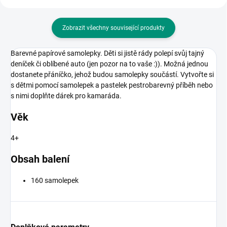
Zobrazit všechny související produkty
Barevné papírové samolepky. Děti si jistě rády polepí svůj tajný
deníček či oblíbené auto (jen pozor na to vaše :)). Možná jednou
dostanete přáníčko, jehož budou samolepky součástí. Vytvořte si
s dětmi pomocí samolepek a pastelek pestrobarevný příběh nebo
s nimi doplňte dárek pro kamaráda.
Věk
4+
Obsah balení
160 samolepek