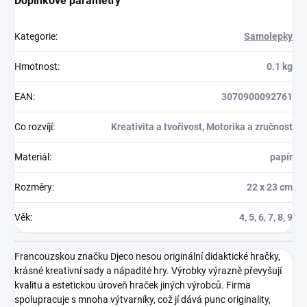
Doplňkové parametry
Kategorie
:
Samolepky
Hmotnost
:
0.1 kg
EAN
:
3070900092761
Co rozvíjí
:
Kreativita a tvořivost, Motorika a zručnost
Materiál
:
papír
Rozměry
:
22 x 23 cm
Věk
:
4, 5, 6, 7, 8, 9
Francouzskou značku Djeco nesou originální didaktické hračky,
krásné kreativní sady a nápadité hry. Výrobky výrazně převyšují
kvalitu a estetickou úroveň hraček jiných výrobců. Firma
spolupracuje s mnoha výtvarníky, což jí dává punc originality,