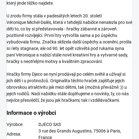
který jinde těžko najdete.
U zrodu firmy stála v padesátých letech 20. století
Véronique Michel-Dalès, která v tehdejší nabídce nenalezla pro své
děti to, co by si představovala - hračky zábavné a zároveň
pozitivně rozvíjející. První hry vytvořila sama a po úspěchu
vybudovala firmu. Značka sklízela další úspěchy a ocenění, prošla
si i lety stagnace, ale od 90. let opět vzkvétá pod rukama syna
paní Véronique a nabízí stále nové kreativní hry a vytvarné sady,
hračky s neotřelými motivy a kvalitním zpracování.
Hračky firmy Djeco
se nyní prodávají po celém světě a užívají si
jich děti i u protinožců. Originalita těchto hraček zajišťuje jejich
obrovskou atraktivitu jak mezi dětmi, tak (možná převážně :)) u
jejich rodičů. Naší nabídku stále doplňujeme o novinky, ty, co nás
nejvíce přesvědčí, že jsou jak hračkami, tak i vzdělávačkami.
Informace o výrobci
Výrobce:
DJECO SAS
3 rue des Grands Augustins, 75006 à Paris,
Adresa:
France