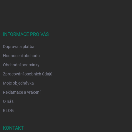
Z
á
p
a
t
í
INFORMACE PRO VÁS
Doprava a platba
Hodnocení obchodu
Obchodní podmínky
Zpracování osobních údajů
Moje objednávka
Reklamace a vrácení
O nás
BLOG
KONTAKT