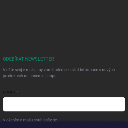
ODEBÍRAT NEWSLETTER
Vložte svůj e-mail a my vám budeme zasílat informace o nových
produktech na našem e-shopu.
E-MAIL
Vložením e-mailu souhlasíte se
zpracováním osobních údajů
.