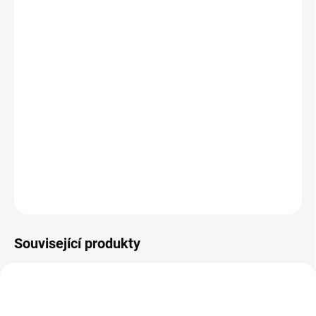
11.8.2026
MOŽNOSTI
DORUČENÍ
−
+
Přidat do košíku
Metalicky barevné papírové samolepky s motivy retro robotů,
drouidů a futuristických dronů. || Od 4 let
DETAILNÍ INFORMACE
ZEPTAT SE
HLÍDACÍ PES
Související produkty