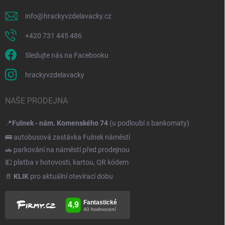
info
@
hrackyvzdelavacky.cz
+420 731 445 486
Sledujte nás na Facebooku
hrackyvzdelavacky
NAŠE PRODEJNA
📍
Fulnek - nám. Komenského 74
(u podloubí s bankomaty)
🚌 autobusová zastávka Fulnek náměstí
🚗 parkování na náměstí před prodejnou
💵 platba v hotovosti, kartou, QR kódem
🚪
KLIK
pro aktuální otevírací dobu