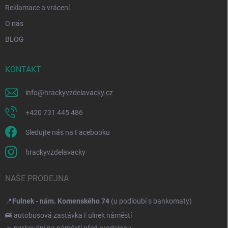
Reklamace a vrácení
O nás
BLOG
KONTAKT
info
@
hrackyvzdelavacky.cz
+420 731 445 486
Sledujte nás na Facebooku
hrackyvzdelavacky
NAŠE PRODEJNA
📍
Fulnek - nám. Komenského 74
(u podloubí s bankomaty)
🚌 autobusová zastávka Fulnek náměstí
🚗 parkování na náměstí před prodejnou