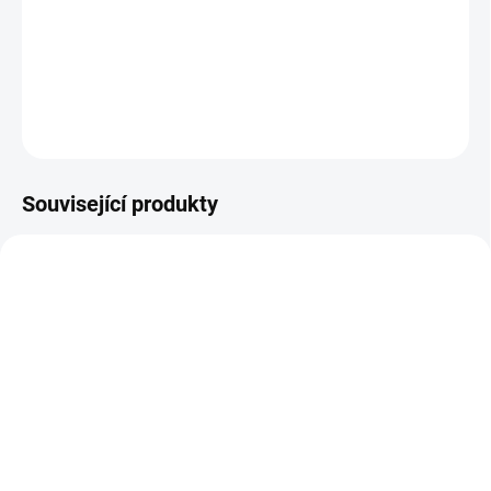
Školní sada intenzivních temperových barev v tubě. || Od 3 let
DETAILNÍ INFORMACE
ZEPTAT SE
HLÍDACÍ PES
Související produkty
MOMENTÁLNĚ NEDOSTUPNÉ
SKLADEM
Albi | Kouzelné čtení -
(>2 KS)
kniha Hravé učení
Small Foot | Dřevěný vlak