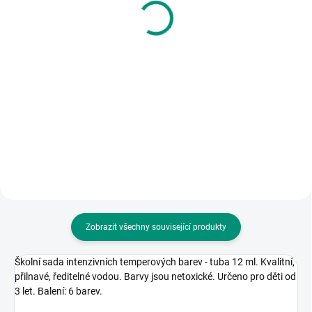
pestrobarevný
367 Kč
445 Kč
Detail
Do košíku
Unikátní řada kouzelného čtení s
elektronickou tužkou. || Věk 3+
Klasický dřevěný vláček s
barevným nákladem. || Od 1 roku
Zobrazit všechny související produkty
Školní sada intenzivních temperových barev - tuba 12 ml. Kvalitní,
přilnavé, ředitelné vodou. Barvy jsou netoxické. Určeno pro děti od
3 let. Balení: 6 barev.