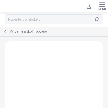
Přejít
na
obsah
Hledat
Výtvarné a školní potřeby
Podrobnosti hodnocení
Neohodnoceno
ZNAČKA:
COLORINO