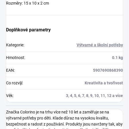
Rozměry: 15 x 10 x 2 cm
Doplňkové parametry
Kategorie
:
Výtvarné a školní potřeby
Hmotnost
:
0.1 kg
EAN
:
5907690868390
Co rozvíjí
:
Kreativita a tvořivost
Věk
:
3, 4, 5, 6, 7, 8, 9, 10, 11, 12 a více
Značka Colorino je na trhu více než 10 let a zaměřuje se na
výtvarné potřeby pro děti. Klade důraz na vysokou kvalitu,
bezpečnost a radost z používání. Produkty jsou navrženy tak, aby