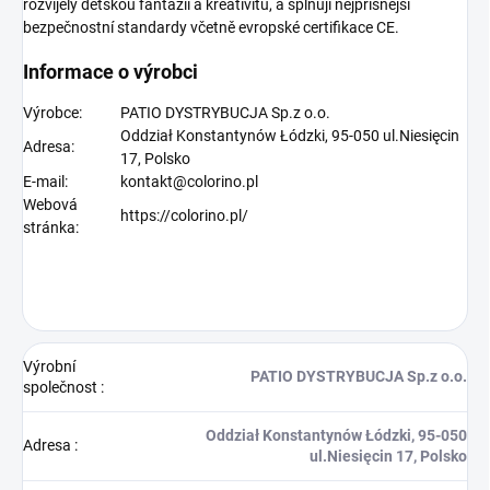
rozvíjely dětskou fantazii a kreativitu, a splňují nejpřísnější
bezpečnostní standardy včetně evropské certifikace CE.
Informace o výrobci
Výrobce:
PATIO DYSTRYBUCJA Sp.z o.o.
Oddział Konstantynów Łódzki, 95-050 ul.Niesięcin
Adresa:
17, Polsko
E-mail:
kontakt@colorino.pl
Webová
https://colorino.pl/
stránka:
Výrobní
PATIO DYSTRYBUCJA Sp.z o.o.
společnost
:
Oddział Konstantynów Łódzki, 95-050
Adresa
:
ul.Niesięcin 17, Polsko