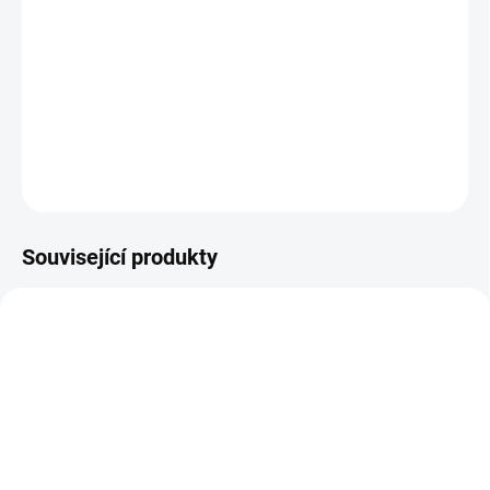
Kvalitní voskovky v sytých barvách pro vaše kreativní tvoření. || Od
4 let
DETAILNÍ INFORMACE
ZEPTAT SE
HLÍDACÍ PES
Související produkty
POSLEDNÍ KUSY
SKLADEM
SKLADEM