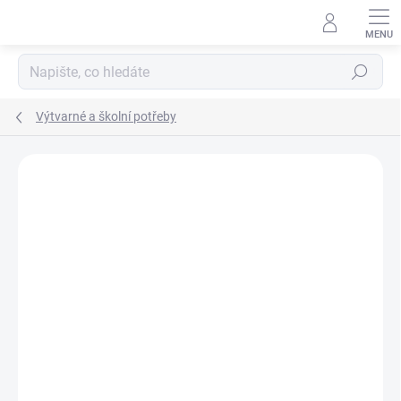
Přejít
na
obsah
Hledat
Výtvarné a školní potřeby
Podrobnosti hodnocení
Neohodnoceno
ZNAČKA:
COLORINO