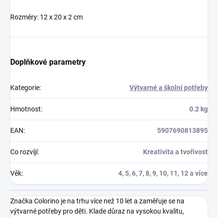
Rozměry: 12 x 20 x 2 cm
Doplňkové parametry
Kategorie
:
Výtvarné a školní potřeby
Hmotnost
:
0.2 kg
EAN
:
5907690813895
Co rozvíjí
:
Kreativita a tvořivost
Věk
:
4, 5, 6, 7, 8, 9, 10, 11, 12 a více
Značka Colorino je na trhu více než 10 let a zaměřuje se na
výtvarné potřeby pro děti. Klade důraz na vysokou kvalitu,