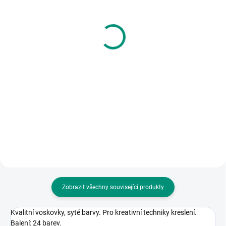
(1 KS)
(1 KS)
Djeco | Tvoření šperků
Albi | Kouzelné čtení -
Pastelové květiny
kniha Atlas světa
269 Kč
367 Kč
Do košíku
Do košíku
Krásná sada dřevěných korálků,
Unikátní řada kouzelného čtení s
přívěsků a navlékací nitě pro
elektronickou tužkou. || Věk 6+
tvorbu šperků. | Od 6 let
Zobrazit všechny související produkty
Kvalitní voskovky, syté barvy. Pro kreativní techniky kreslení.
Balení: 24 barev.