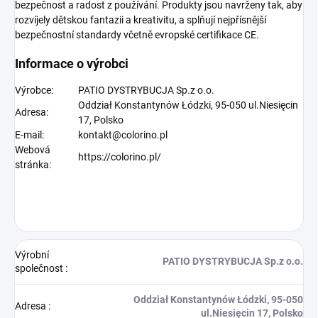
bezpečnost a radost z používání. Produkty jsou navrženy tak, aby
rozvíjely dětskou fantazii a kreativitu, a splňují nejpřísnější
bezpečnostní standardy včetně evropské certifikace CE.
Informace o výrobci
Výrobce:
PATIO DYSTRYBUCJA Sp.z o.o.
Oddział Konstantynów Łódzki, 95-050 ul.Niesięcin
Adresa:
17, Polsko
E-mail:
kontakt@colorino.pl
Webová
https://colorino.pl/
stránka:
Výrobní
PATIO DYSTRYBUCJA Sp.z o.o.
společnost
:
Oddział Konstantynów Łódzki, 95-050
Adresa
:
ul.Niesięcin 17, Polsko