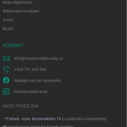
Moje objednávka
Reklamace a vrácení
O nás
BLOG
KONTAKT
info
@
hrackyvzdelavacky.cz
+420 731 445 486
Sledujte nás na Facebooku
hrackyvzdelavacky
NAŠE PRODEJNA
📍
Fulnek - nám. Komenského 74
(u podloubí s bankomaty)
🚌 autobusová zastávka Fulnek náměstí