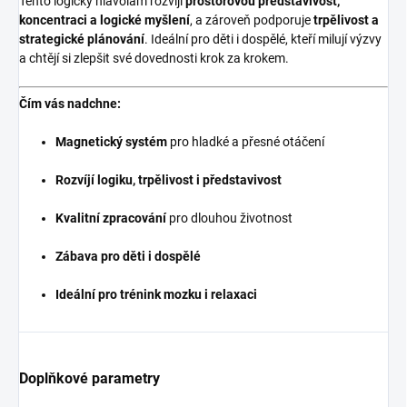
Tento logický hlavolam rozvíjí
prostorovou představivost,
koncentraci a logické myšlení
, a zároveň podporuje
trpělivost a
strategické plánování
. Ideální pro děti i dospělé, kteří milují výzvy
a chtějí si zlepšit své dovednosti krok za krokem.
Čím vás nadchne:
Magnetický systém
pro hladké a přesné otáčení
Rozvíjí logiku, trpělivost i představivost
Kvalitní zpracování
pro dlouhou životnost
Zábava pro děti i dospělé
Ideální pro trénink mozku i relaxaci
Doplňkové parametry