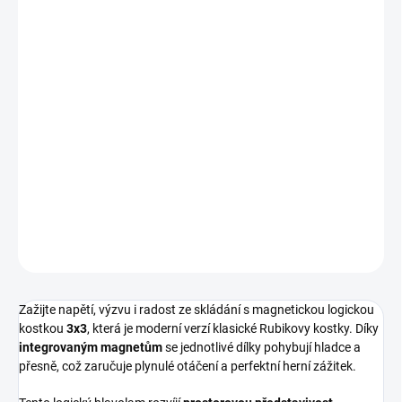
10.8.2026
MOŽNOSTI
DORUČENÍ
−
+
Přidat do košíku
Magnetická logická kostka pro malé i velké mistry skládání rozvíjí
logiku, trpělivost a soustředění. || Od 6 let
DETAILNÍ INFORMACE
ZEPTAT SE
HLÍDACÍ PES
Zažijte napětí, výzvu i radost ze skládání s magnetickou logickou
kostkou
3x3
, která je moderní verzí klasické Rubikovy kostky. Díky
integrovaným magnetům
se jednotlivé dílky pohybují hladce a
přesně, což zaručuje plynulé otáčení a perfektní herní zážitek.