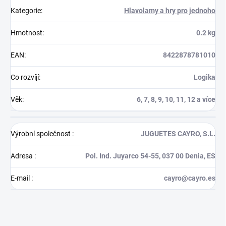
Kategorie
:
Hlavolamy a hry pro jednoho
Hmotnost
:
0.2 kg
EAN
:
8422878781010
Co rozvíjí
:
Logika
Věk
:
6, 7, 8, 9, 10, 11, 12 a více
Výrobní společnost
:
JUGUETES CAYRO, S.L.
Adresa
:
Pol. Ind. Juyarco 54-55, 037 00 Denia, ES
E-mail
:
cayro@cayro.es