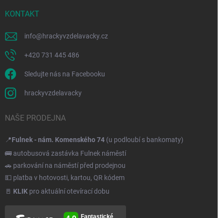
KONTAKT
info
@
hrackyvzdelavacky.cz
+420 731 445 486
Sledujte nás na Facebooku
hrackyvzdelavacky
NAŠE PRODEJNA
📍
Fulnek - nám. Komenského 74
(u podloubí s bankomaty)
🚌 autobusová zastávka Fulnek náměstí
🚗 parkování na náměstí před prodejnou
💵 platba v hotovosti, kartou, QR kódem
🚪
KLIK
pro aktuální otevírací dobu