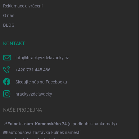
Reklamace a vrácení
O nás
BLOG
KONTAKT
info
@
hrackyvzdelavacky.cz
+420 731 445 486
Sledujte nás na Facebooku
hrackyvzdelavacky
NAŠE PRODEJNA
📍
Fulnek - nám. Komenského 74
(u podloubí s bankomaty)
🚌 autobusová zastávka Fulnek náměstí