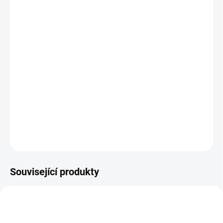
11.8.2026
MOŽNOSTI
DORUČENÍ
−
+
Přidat do košíku
Pracovní sešit seznamuje malé objevitele s pěvci z naší vlasti a
jejich celým rokem.
DETAILNÍ INFORMACE
ZEPTAT SE
HLÍDACÍ PES
Související produkty
VYROBENO V ČR
POSLEDNÍ KUSY