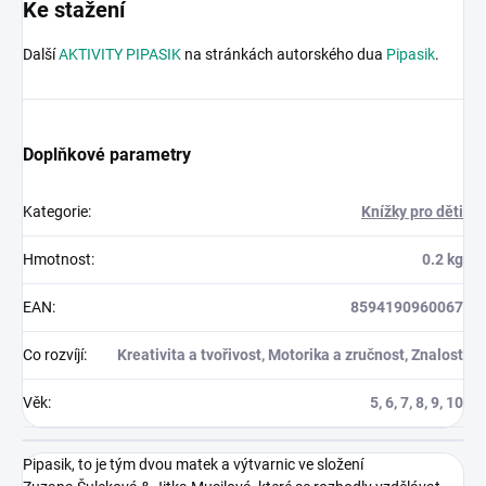
Ke stažení
Další
AKTIVITY PIPASIK
na stránkách autorského dua
Pipasik
.
Doplňkové parametry
Kategorie
:
Knížky pro děti
Hmotnost
:
0.2 kg
EAN
:
8594190960067
Co rozvíjí
:
Kreativita a tvořivost, Motorika a zručnost, Znalost
Věk
:
5, 6, 7, 8, 9, 10
Pipasik, to je tým dvou matek a výtvarnic ve složení