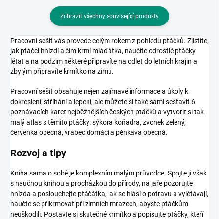
Zobrazit všechny související produkty
Pracovní sešit vás provede celým rokem z pohledu ptáčků. Zjistíte,
jak ptáčci hnízdí a čím krmí mláďátka, naučíte odrostlé ptáčky
létat a na podzim některé připravíte na odlet do letních krajin a
zbylým připravíte krmítko na zimu.
Pracovní sešit obsahuje nejen zajímavé informace a úkoly k
dokreslení, stříhání a lepení, ale můžete si také sami sestavit 6
poznávacích karet nejběžnějších českých ptáčků a vytvorit si tak
malý atlas s těmito ptáčky: sýkora koňadra, zvonek zelený,
červenka obecná, vrabec domácí a pěnkava obecná.
Rozvoj a tipy
Kniha sama o sobě je komplexním malým průvodce. Spojte ji však
s naučnou knihou a procházkou do přírody, na jaře pozorujte
hnízda a poslouchejte ptáčátka, jak se hlásí o potravu a vylétávají,
naučte se přikrmovat při zimních mrazech, abyste ptáčkům
neuškodili. Postavte si skutečné krmítko a popisujte ptáčky, kteří