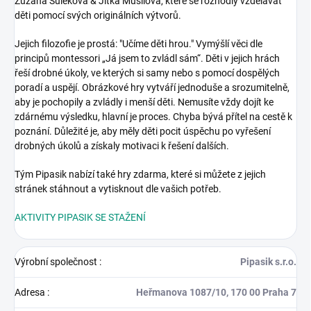
Zuzana Šuleková & Jitka Musilová, které se rozhodly vzdělávat
děti pomocí svých originálních výtvorů.
Jejich filozofie je prostá: "Učíme děti hrou." Vymýšlí věci dle
principů montessori „Já jsem to zvládl sám“. Děti v jejich hrách
řeší drobné úkoly, ve kterých si samy nebo s pomocí dospělých
poradí a uspějí. Obrázkové hry vytváří jednoduše a srozumitelně,
aby je pochopily a zvládly i menší děti. Nemusíte vždy dojít ke
zdárnému výsledku, hlavní je proces. Chyba bývá přítel na cestě k
poznání. Důležité je, aby měly děti pocit úspěchu po vyřešení
drobných úkolů a získaly motivaci k řešení dalších.
Tým Pipasik nabízí také hry zdarma, které si můžete z jejich
stránek stáhnout a vytisknout dle vašich potřeb.
AKTIVITY PIPASIK SE STAŽENÍ
Výrobní společnost
:
Pipasik s.r.o.
Adresa
:
Heřmanova 1087/10, 170 00 Praha 7