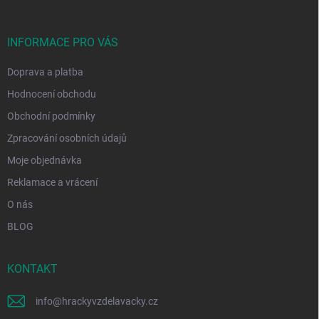
a
t
í
INFORMACE PRO VÁS
Doprava a platba
Hodnocení obchodu
Obchodní podmínky
Zpracování osobních údajů
Moje objednávka
Reklamace a vrácení
O nás
BLOG
KONTAKT
info
@
hrackyvzdelavacky.cz