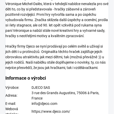
Véronique Michel-Dalès, která v tehdejší nabídce nenalezla pro své
děti to, co by si představovala - hračky zábavné a zároveň
pozitivně rozvíjející. První hry vytvořila sama a po úspěchu
vybudovala firmu. Značka sklízela další úspěchy a ocenění, prošla
si i lety stagnace, ale od 90. let opět vzkvétá pod rukama syna
paní Véronique a nabízí stále nové kreativní hry a vytvarné sady,
hračky s neotřelými motivy a kvalitním zpracování.
Hračky firmy Djeco
se nyní prodávají po celém světě a užívají si
jich děti i u protinožců. Originalita těchto hraček zajišťuje jejich
obrovskou atraktivitu jak mezi dětmi, tak (možná převážně :)) u
jejich rodičů. Naší nabídku stále doplňujeme o novinky, ty, co nás
nejvíce přesvědčí, že jsou jak hračkami, tak i vzdělávačkami.
Informace o výrobci
Výrobce:
DJECO SAS
3 rue des Grands Augustins, 75006 à Paris,
Adresa:
France
E-mail:
info@djeco.com
Webová
https://www.djeco.com/