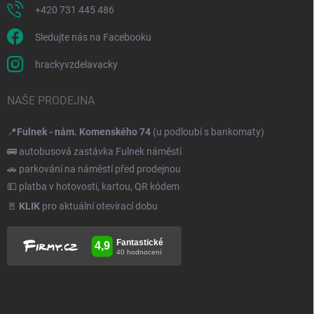
+420 731 445 486
Sledujte nás na Facebooku
hrackyvzdelavacky
NAŠE PRODEJNA
📍
Fulnek - nám. Komenského 74
(u podloubí s bankomaty)
🚌 autobusová zastávka Fulnek náměstí
🚗 parkování na náměstí před prodejnou
💵 platba v hotovosti, kartou, QR kódem
🚪
KLIK
pro aktuální otevírací dobu