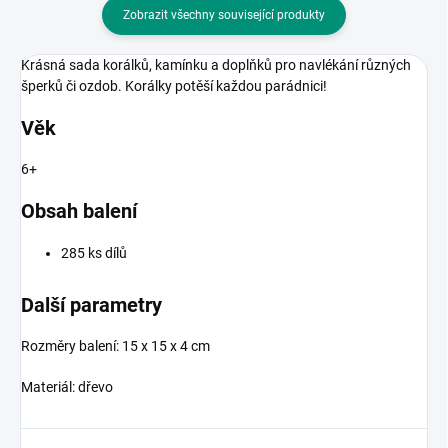
Zobrazit všechny související produkty
Krásná
sada korálků, kamínku a doplňků pro navlékání různých
šperků či ozdob. Korálky potěší každou parádnici!
Věk
6+
Obsah balení
285 ks dílů
Další parametry
Rozměry balení: 15 x 15 x 4 cm
Materiál: dřevo