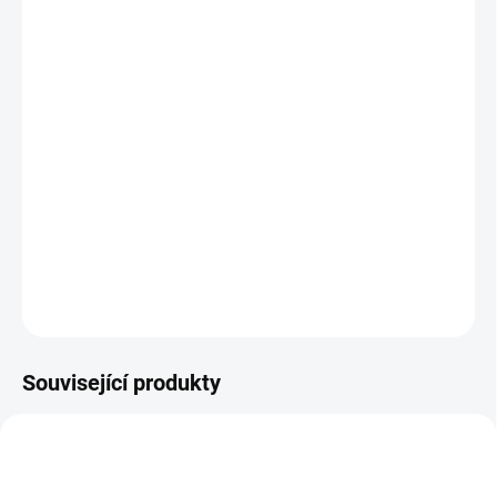
11.8.2026
MOŽNOSTI
DORUČENÍ
−
+
Přidat do košíku
Krásná
sada korálků, kamínku a doplňků pro navlékání různých
šperků či ozdob.
|| Od 6 let
DETAILNÍ INFORMACE
ZEPTAT SE
HLÍDACÍ PES
Související produkty
VYROBENO V ČR
NAŠE FOTKY
VÍTÁME JARO! 🌷