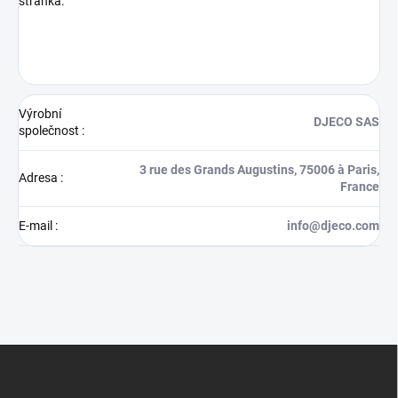
stránka:
Výrobní
DJECO SAS
společnost
:
3 rue des Grands Augustins, 75006 à Paris,
Adresa
:
France
E-mail
:
info@djeco.com
Z
á
p