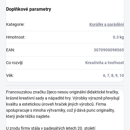
Doplňkové parametry
Kategorie
:
Korálky a parádění
Hmotnost
:
0.3 kg
EAN
:
3070900098565
Co rozvíjí
:
Kreativita a tvořivost
Věk
:
6, 7, 8, 9, 10
Francouzskou značku Djeco nesou originální didaktické hračky,
krásné kreativní sady a nápadité hry. Výrobky výrazně převyšují
kvalitu a estetickou úroveň hraček jiných výrobců. Firma
spolupracuje s mnoha výtvarníky, což jí dává punc originality,
který jinde těžko najdete.
U zrodu firmy stála v padesátých letech 20. století