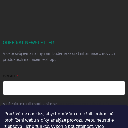
ODEBÍRAT NEWSLETTER
Vložte svůj e-mail a my vám budeme zasílat informace o nových
produktech na našem e-shopu.
E-MAIL
Vložením e-mailu souhlasíte se
zpracováním osobních údajů
.
Používáme cookies, abychom Vám umožnili pohodlné
Přihlásit se
prohlížení webu a díky analýze provozu webu neustále
zlepšovali jeho funkce, výkon a použitelnost. Více