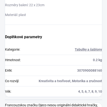
Rozměry balení: 22 x 23cm
Materiál: plast
Doplňkové parametry
Kategorie
:
Tabulky a šablony
Hmotnost
:
0.2 kg
EAN
:
3070900088160
Co rozvíjí
:
Kreativita a tvořivost, Motorika a zručnost
Věk
:
4, 5, 6, 7, 8, 9, 10
Francouzskou značku Djeco nesou originální didaktické hračky,