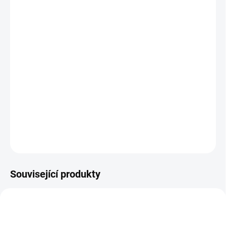
12.8.2026
MOŽNOSTI
DORUČENÍ
−
+
Přidat do košíku
Sada pěti omyvatelných šablon s motivy pestrobarevné zahrady. ||
Od 4 let
DETAILNÍ INFORMACE
ZEPTAT SE
HLÍDACÍ PES
Související produkty
VYROBENO V ČR