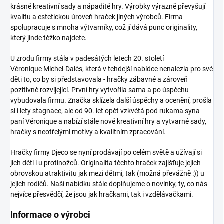
krásné kreativní sady a nápadité hry. Výrobky výrazně převyšují
kvalitu a estetickou úroveň hraček jiných výrobců. Firma
spolupracuje s mnoha výtvarníky, což jí dává punc originality,
který jinde těžko najdete.
U zrodu firmy stála v padesátých letech 20. století
Véronique Michel-Dalès, která v tehdejší nabídce nenalezla pro své
děti to, co by si představovala - hračky zábavné a zároveň
pozitivně rozvíjející. První hry vytvořila sama a po úspěchu
vybudovala firmu. Značka sklízela další úspěchy a ocenění, prošla
si i lety stagnace, ale od 90. let opět vzkvétá pod rukama syna
paní Véronique a nabízí stále nové kreativní hry a vytvarné sady,
hračky s neotřelými motivy a kvalitním zpracování.
Hračky firmy Djeco
se nyní prodávají po celém světě a užívají si
jich děti i u protinožců. Originalita těchto hraček zajišťuje jejich
obrovskou atraktivitu jak mezi dětmi, tak (možná převážně :)) u
jejich rodičů. Naší nabídku stále doplňujeme o novinky, ty, co nás
nejvíce přesvědčí, že jsou jak hračkami, tak i vzdělávačkami.
Informace o výrobci