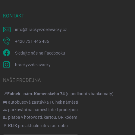
KONTAKT
info
@
hrackyvzdelavacky.cz
+420 731 445 486
Sledujte nás na Facebooku
hrackyvzdelavacky
NAŠE PRODEJNA
📍
Fulnek - nám. Komenského 74
(u podloubí s bankomaty)
🚌 autobusová zastávka Fulnek náměstí
🚗 parkování na náměstí před prodejnou
💵 platba v hotovosti, kartou, QR kódem
🚪
KLIK
pro aktuální otevírací dobu