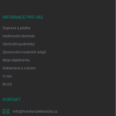
p
a
t
í
INFORMACE PRO VÁS
Doprava a platba
Hodnocení obchodu
Obchodní podmínky
Zpracování osobních údajů
Moje objednávka
Reklamace a vrácení
O nás
BLOG
KONTAKT
info
@
hrackyvzdelavacky.cz