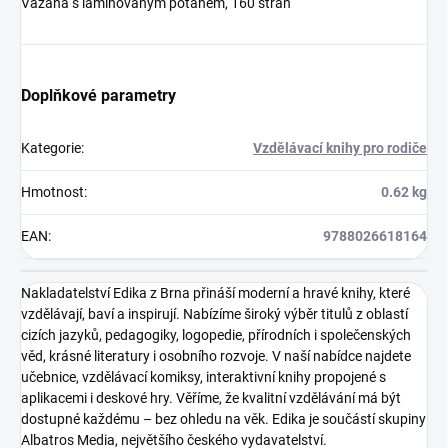
Vázaná s laminovaným potahem
, 160 stran
Doplňkové parametry
Kategorie
:
Vzdělávací knihy pro rodiče
Hmotnost
:
0.62 kg
EAN
:
9788026618164
Nakladatelství Edika z Brna přináší moderní a hravé knihy, které
vzdělávají, baví a inspirují. Nabízíme široký výběr titulů z oblastí
cizích jazyků, pedagogiky, logopedie, přírodních i společenských
věd, krásné literatury i osobního rozvoje. V naší nabídce najdete
učebnice, vzdělávací komiksy, interaktivní knihy propojené s
aplikacemi i deskové hry. Věříme, že kvalitní vzdělávání má být
dostupné každému – bez ohledu na věk. Edika je součástí skupiny
Albatros Media, největšího českého vydavatelství.