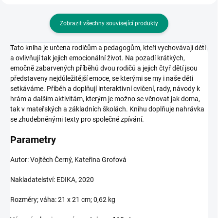
Zobrazit všechny související produkty
Tato kniha je určena rodičům a pedagogům, kteří vychovávají děti
a ovlivňují tak jejich emocionální život. Na pozadí krátkých,
emočně zabarvených příběhů dvou rodičů a jejich čtyř dětí jsou
představeny nejdůležitější emoce, se kterými se my i naše děti
setkáváme. Příběh a doplňují interaktivní cvičení, rady, návody k
hrám a dalším aktivitám, kterým je možno se věnovat jak doma,
tak v mateřských a základních školách. Knihu doplňuje nahrávka
se zhudebněnými texty pro společné zpívání.
Parametry
Autor: Vojtěch Černý, Kateřina Grofová
Nakladatelství: EDIKA, 2020
Rozměry; váha: 21 x 21 cm; 0,62 kg