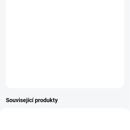
12.8.2026
MOŽNOSTI
DORUČENÍ
−
+
Přidat do košíku
KNIHA: Učte děti vnímat a tvořivě pracovat s jejich vlastními
pocity.
DETAILNÍ INFORMACE
ZEPTAT SE
HLÍDACÍ PES
Související produkty
NEJPRODÁVANĚJŠÍ
AKCE 🚨
NAŠE FOTKY
NEJPRODÁVANĚJŠÍ
NAŠE FOTKY