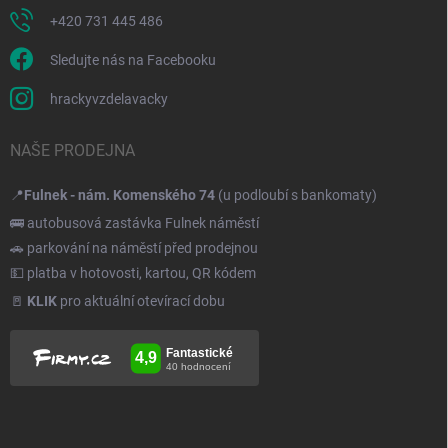
+420 731 445 486
Sledujte nás na Facebooku
hrackyvzdelavacky
NAŠE PRODEJNA
📍
Fulnek - nám. Komenského 74
(u podloubí s bankomaty)
🚌 autobusová zastávka Fulnek náměstí
🚗 parkování na náměstí před prodejnou
💵 platba v hotovosti, kartou, QR kódem
🚪
KLIK
pro aktuální otevírací dobu