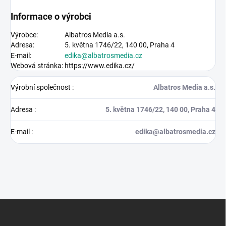
Informace o výrobci
Výrobce:
Albatros Media a.s.
Adresa:
5. května 1746/22, 140 00, Praha 4
E-mail:
edika@albatrosmedia.cz
Webová stránka:
https://www.edika.cz/
Výrobní společnost
:
Albatros Media a.s.
Adresa
:
5. května 1746/22, 140 00, Praha 4
E-mail
:
edika@albatrosmedia.cz
Z
á