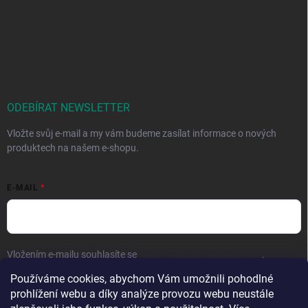
ODEBÍRAT NEWSLETTER
Vložte svůj e-mail a my vám budeme zasílat informace o nových
produktech na našem e-shopu.
E-MAIL
Vložením e-mailu souhlasíte se
zpracováním osobních údajů
.
Používáme cookies, abychom Vám umožnili pohodlné
Přihlásit se
prohlížení webu a díky analýze provozu webu neustále