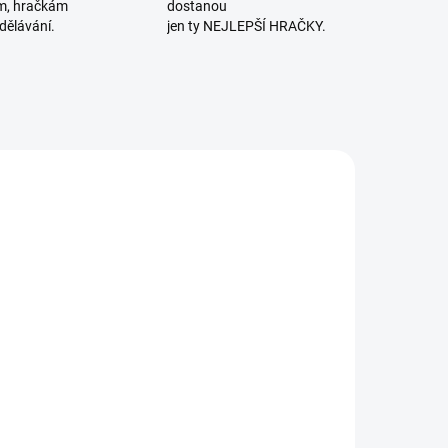
m, hračkám
dostanou
dělávání.
jen ty NEJLEPŠÍ HRAČKY.
LEDNÍ KUSY
SKLADEM
SKLADEM
(1 KS)
(1 KS)
Radkin Honzák
Marie-Hélène
kol. | Vyhořet
Place | 60
může každý
Montessori
aktivit pro
238 Kč
250 Kč
miminko