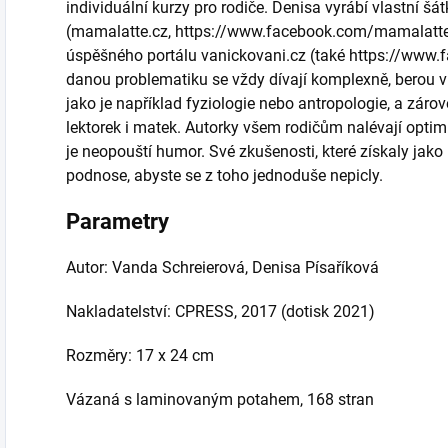
individuální kurzy pro rodiče. Denisa vyrábí vlastní š
(mamalatte.cz, https://www.facebook.com/mamalattec
úspěšného portálu vanickovani.cz (také https://www.
danou problematiku se vždy dívají komplexně, berou v
jako je například fyziologie nebo antropologie, a zárov
lektorek i matek. Autorky všem rodičům nalévají optimis
je neopouští humor. Své zkušenosti, které získaly jako 
podnose, abyste se z toho jednoduše nepicly.
Parametry
Autor: Vanda Schreierová, Denisa Písaříková
Nakladatelství: CPRESS, 2017 (dotisk 2021)
Rozměry: 17 x 24 cm
Vázaná s laminovaným potahem, 168 stran