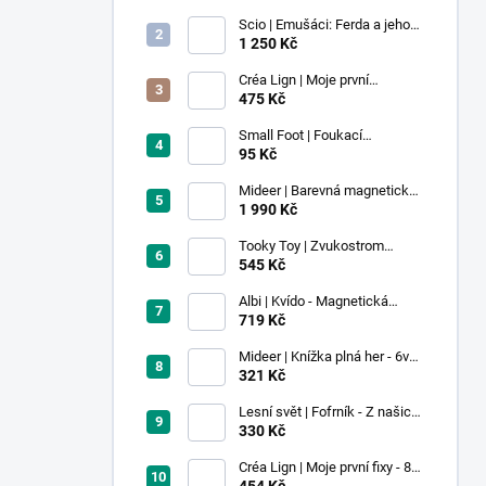
Scio | Emušáci: Ferda a jeho
mouchy (1. díl)
1 250 Kč
Créa Lign | Moje první
voskovky - 9 ks
475 Kč
Small Foot | Foukací
lokomotiva s balonkem 1 ks
95 Kč
Mideer | Barevná magnetická
stavebnice - 100 ks
1 990 Kč
Tooky Toy | Zvukostrom
Pastel
545 Kč
Albi | Kvído - Magnetická
zvířátka: Farma
719 Kč
Mideer | Knížka plná her - 6v1 -
Dobrodružství v muzeu
321 Kč
Lesní svět | Fofrník - Z našich
lesů
330 Kč
Créa Lign | Moje první fixy - 8
ks