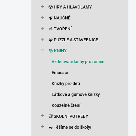
n
🎲 HRY A HLAVOLAMY
í
p
🧠 NAUČNÉ
a
n
🎨 TVOŘENÍ
e
🧩 PUZZLE A STAVEBNICE
l
📚 KNIHY
Vzdělávací knihy pro rodiče
Emušáci
Knížky pro děti
Látkové a gumové knížky
Kouzelné čtení
🎒 ŠKOLNÍ POTŘEBY
✒️ Těšíme se do školy!