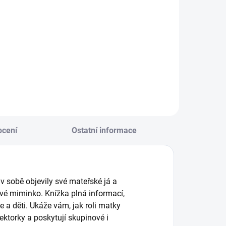
Do košíku
Do košíku
NIHA: Vysoká
KNIHA: S pomocí
ena za
pedagogiky
spěch. Příběhy a
Montessori
vahy o syndromu
připravte miminku
ostihujícím lidi
klidné prostředí,
nejen) současných
které podpoří jeho
enerací.
vývoj a touhu
objevovat.
cení
Ostatní informace
v sobě objevily své mateřské já a
vé miminko. Knížka plná informací,
ce a děti. Ukáže vám, jak roli matky
ektorky a poskytují skupinové i