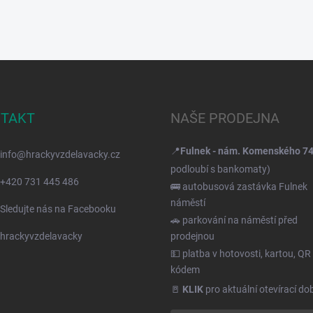
TAKT
NAŠE PRODEJNA
📍
Fulnek - nám. Komenského 7
info
@
hrackyvzdelavacky.cz
podloubí s bankomaty)
+420 731 445 486
🚌 autobusová zastávka Fulnek
náměstí
Sledujte nás na Facebooku
🚗 parkování na náměstí před
hrackyvzdelavacky
prodejnou
💵 platba v hotovosti, kartou, QR
kódem
🚪
KLIK
pro aktuální otevírací do