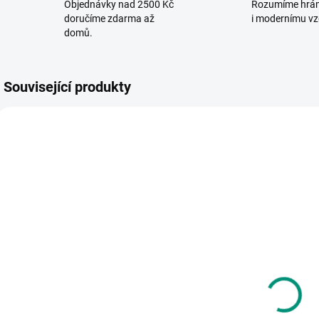
Objednávky nad 2500 Kč
Rozumíme hrá
doručíme zdarma až
i modernímu vz
domů.
Související produkty
NOVINKA
POS
VYROBENO V ČR
SKLADEM
SKLADEM
(1 KS)
(>2 KS)
Jennifer
Retrohraní
Lehrová |
a
494 Kč
Rodičovština
349 Kč
Do košíku