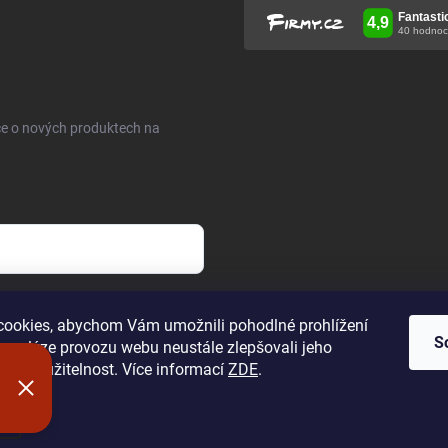
ce o nových produktech na
h údajů
.
ookies, abychom Vám umožnili pohodlné prohlížení
S
 analýze provozu webu neustále zlepšovali jeho
n a použitelnost. Více informací
ZDE
.
í
hrazena.
Upravit nastavení cookies