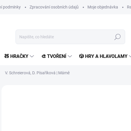
í podmínky
Zpracování osobních údajů
Moje objednávka
Re
Hledat
🧸 HRAČKY
🎨 TVOŘENÍ
🎲 HRY A HLAVOLAMY
V. Schreierová, D. Písaříková | Mámě
Neohodnoceno
Podrobnosti hodnocení
ZNAČKA:
CPRESS
AKCE 🚨
POSLEDNÍ KUSY
2
222
Měr
SK