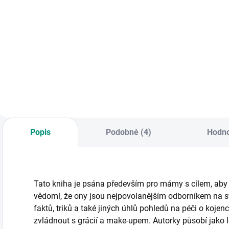
Do košíku
Objevte 200 retro
her z 70. a 80. let a
naučte své děti
KNIHA: O zdánlivě
K
klasické hry z
nevinných frázích,
c
dětství.
které rodiče
ú
používají v
ú
komunikaci s
p
malými dětmi.
(
g
Popis
Podobné (4)
Hodno
Tato kniha je psána především pro mámy s cílem, aby 
vědomí, že ony jsou nejpovolanějším odborníkem na s
faktů, triků a také jiných úhlů pohledů na péči o kojen
zvládnout s grácií a make-upem. Autorky působí jako l