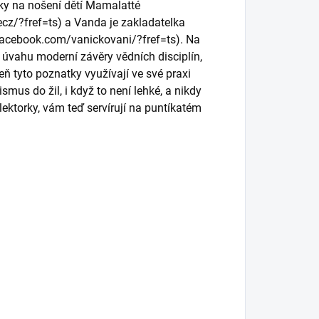
átky na nošení dětí Mamalatté
z/?fref=ts) a Vanda je zakladatelka
facebook.com/vanickovani/?fref=ts). Na
 úvahu moderní závěry vědních disciplín,
eň tyto poznatky využívají ve své praxi
mus do žil, i když to není lehké, a nikdy
lektorky, vám teď servírují na puntíkatém