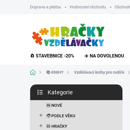
Přejít
Doprava a platba
Hodnocení obchodu
Obchodn
na
obsah
🧲 STAVEBNICE -20%
✈️ NA DOVOLENOU
Domů
📚 KNIHY
Vzdělávací knihy pro rodiče
P
Kategorie
o
Přeskočit
s
kategorie
t
🆕 NOVÉ
r
🧒 PODLE VĚKU
a
n
🧸 HRAČKY