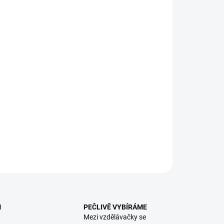
:
EME DORUČIT
8.2026
NOSTI DORUČENÍ
−
+
Přidat do košíku
A PRO MAMINKY: Zvládněte mateřství s láskou, něhou i
í!
ILNÍ INFORMACE
ZEPTAT SE
HLÍDACÍ PES
M
PEČLIVĚ VYBÍRÁME
Mezi vzdělávačky se