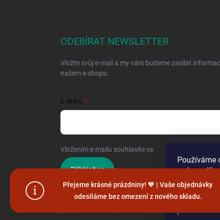
ODEBÍRAT NEWSLETTER
Vložte svůj e-mail a my vám budeme zasílat informa
našem e-shopu.
E-MAIL
Vložením e-mailu souhlasíte se
zpracováním osobníc
Používáme c
Přihlásit se
webu a díky
funkce, výko
Přejeme krásné prázdniny! 🧡 | Vaše objednávky
odesíláme bez omezení z nového skladu.
Nastaven
Copyright 2026
Hračky vzdělávačky
. Všechna práva vy