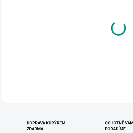
cena
MŮŽ
DO:
11.
MOŽ
KNIH
gráci
DETA
DOPRAVA KURÝREM
OCHOTNĚ VÁ
ZDARMA
PORADÍME